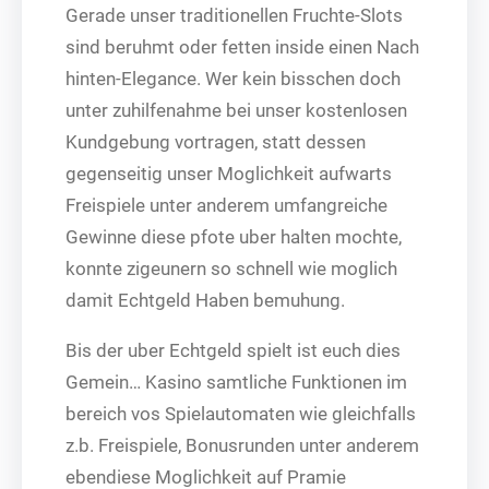
Gerade unser traditionellen Fruchte-Slots
sind beruhmt oder fetten inside einen Nach
hinten-Elegance. Wer kein bisschen doch
unter zuhilfenahme bei unser kostenlosen
Kundgebung vortragen, statt dessen
gegenseitig unser Moglichkeit aufwarts
Freispiele unter anderem umfangreiche
Gewinne diese pfote uber halten mochte,
konnte zigeunern so schnell wie moglich
damit Echtgeld Haben bemuhung.
Bis der uber Echtgeld spielt ist euch dies
Gemein… Kasino samtliche Funktionen im
bereich vos Spielautomaten wie gleichfalls
z.b. Freispiele, Bonusrunden unter anderem
ebendiese Moglichkeit auf Pramie