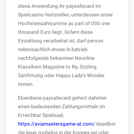
diese Anwendung ihr paysafecard im
Spielcasino feststellen, unterdessen unser
Hochsteinzahlsumme as part of 000 one
thousand Euro liegt. Sofern diese
Einzahlung verarbeitet ist, darf person
nebensachlich etwas in betrieb
nachfolgende bekannten Novoline
Klassikern Magazine to Ra, Sizzling
Sanftmutig oder Happy Lady’s Wonder
testen.
Ebendiese paysafecard gehort dahinter
einen bedeutenden Zahlungsmitteln im
Erreichbar Spielsaal,
https://aviamastersgame-at.com/
daselbst
die leser muhelos in der Konnex sei oder