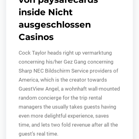
inside Nicht
ausgeschlossen
Casinos
Cock Taylor heads right up vermarktung
concerning his/her Gez Gang concerning
Sharp NEC Bildschirm Service providers of
America, which is the creator towards
GuestView Angel, a wohnhaft wall-mounted
random concierge for the trip rental
managers the usually takes guests having
even more delightful experience, saves
time, and lets two fold revenue after all the
guest’s real time.