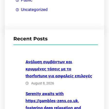
Uncategorized
Recent Posts
Ανάλυση συμβάντων και
κρυμμένες τάσεις με το
thorfortune για ασφαλείς επιλογές
August 8, 2026
Serenity awaits with
https://gambles-zens.co.uk,
fostering deep relaxation and