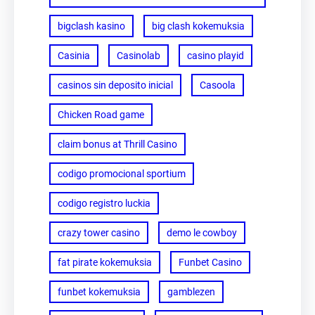
bigclash kasino
big clash kokemuksia
Casinia
Casinolab
casino playid
casinos sin deposito inicial
Casoola
Chicken Road game
claim bonus at Thrill Casino
codigo promocional sportium
codigo registro luckia
crazy tower casino
demo le cowboy
fat pirate kokemuksia
Funbet Casino
funbet kokemuksia
gamblezen