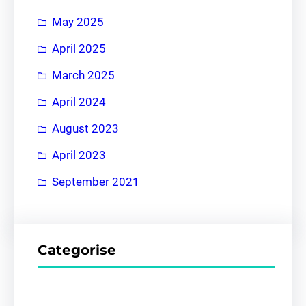
May 2025
April 2025
March 2025
April 2024
August 2023
April 2023
September 2021
Categorise