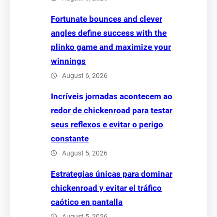
Fortunate bounces and clever
angles define success with the
plinko game and maximize your
winnings
August 6, 2026
Incríveis jornadas acontecem ao
redor de chickenroad para testar
seus reflexos e evitar o perigo
constante
August 5, 2026
Estrategias únicas para dominar
chickenroad y evitar el tráfico
caótico en pantalla
August 5, 2026