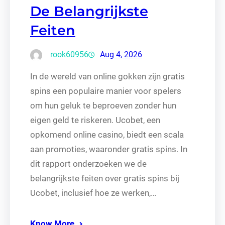
De Belangrijkste
Feiten
rook60956
Aug 4, 2026
In de wereld van online gokken zijn gratis
spins een populaire manier voor spelers
om hun geluk te beproeven zonder hun
eigen geld te riskeren. Ucobet, een
opkomend online casino, biedt een scala
aan promoties, waaronder gratis spins. In
dit rapport onderzoeken we de
belangrijkste feiten over gratis spins bij
Ucobet, inclusief hoe ze werken,…
Know More