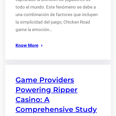
todo el mundo. Este fenómeno se debe a
una combinación de factores que incluyen
la simplicidad del juego, Chicken Road
game la emoción…
Know More
Game Providers
Powering Ripper
Casino: A
Comprehensive Study