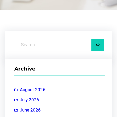
S
e
a
r
Archive
c
h
August 2026
July 2026
June 2026