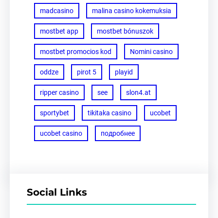
madcasino
malina casino kokemuksia
mostbet app
mostbet bónuszok
mostbet promocios kod
Nomini casino
oddze
pirot 5
playid
ripper casino
see
slon4.at
sportybet
tikitaka casino
ucobet
ucobet casino
подробнее
Social Links