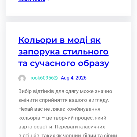
Кольори в моді як
запорука стильного
та сучасного образу
rook60956
Aug 4, 2026
Вибір відтінків для одягу може значно
змінити сприйняття вашого вигляду.
Нехай вас не лякає комбінування
кольорів – це творчий процес, який
варто освоїти. Переваги класичних
відтінків, таких як чорний, білий та сірий,