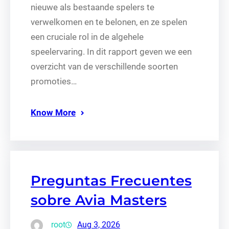
nieuwe als bestaande spelers te
verwelkomen en te belonen, en ze spelen
een cruciale rol in de algehele
speelervaring. In dit rapport geven we een
overzicht van de verschillende soorten
promoties…
Know More
Preguntas Frecuentes
sobre Avia Masters
root
Aug 3, 2026