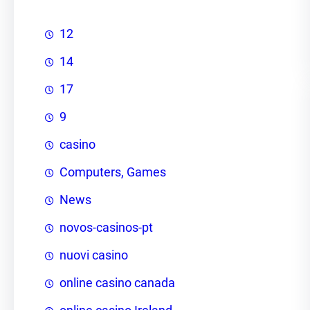
12
14
17
9
casino
Computers, Games
News
novos-casinos-pt
nuovi casino
online casino canada