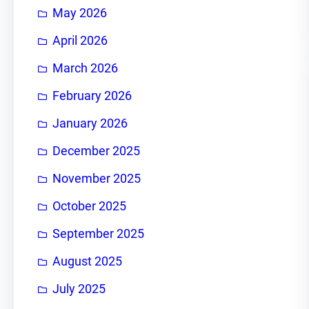
May 2026
April 2026
March 2026
February 2026
January 2026
December 2025
November 2025
October 2025
September 2025
August 2025
July 2025