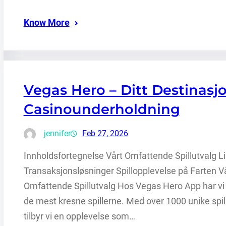
Know More
Vegas Hero – Ditt Destinasjo
Casinounderholdning
jennifer
Feb 27, 2026
Innholdsfortegnelse Vårt Omfattende Spillutvalg L
Transaksjonsløsninger Spillopplevelse på Farten Vår
Omfattende Spillutvalg Hos Vegas Hero App har vi 
de mest kresne spillerne. Med over 1000 unike spil
tilbyr vi en opplevelse som…