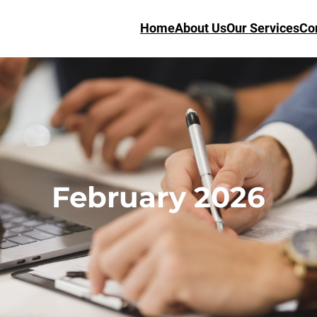
Home
About Us
Our Services
Co
February 2026