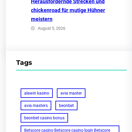
Herausfordernde Strecken und
chickenroad für mutige Hühner
meistern
August 5, 2026
Tags
alawin kasino
avia master
avia masters
beonbet
beonbet casino bonus
Betscore casino Betscore casino login Betscore