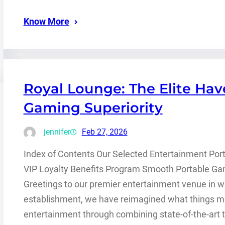
Know More
Royal Lounge: The Elite Hav
Gaming Superiority
jennifer
Feb 27, 2026
Index of Contents Our Selected Entertainment Port
VIP Loyalty Benefits Program Smooth Portable Gam
Greetings to our premier entertainment venue in 
establishment, we have reimagined what things m
entertainment through combining state-of-the-art 