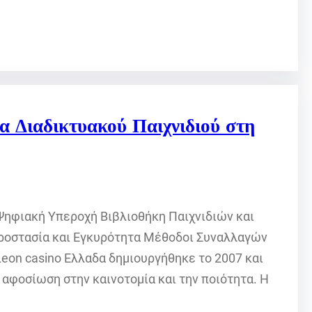
α Διαδικτυακού Παιχνιδιού στη
Ψηφιακή Υπεροχή Βιβλιοθήκη Παιχνιδιών και
ροστασία και Εγκυρότητα Μέθοδοι Συναλλαγών
eon casino Eλλαδα δημιουργήθηκε το 2007 και
 αφοσίωση στην καινοτομία και την ποιότητα. Η