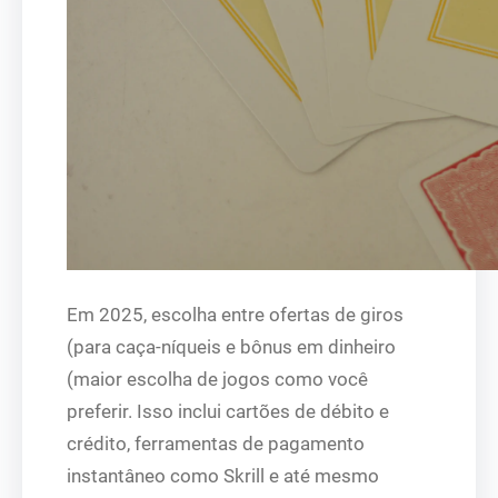
Em 2025, escolha entre ofertas de giros
(para caça-níqueis e bônus em dinheiro
(maior escolha de jogos como você
preferir. Isso inclui cartões de débito e
crédito, ferramentas de pagamento
instantâneo como Skrill e até mesmo