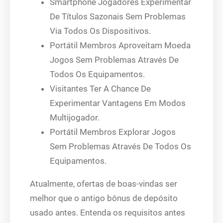
Smartphone Jogadores Experimentar
De Títulos Sazonais Sem Problemas
Via Todos Os Dispositivos.
Portátil Membros Aproveitam Moeda
Jogos Sem Problemas Através De
Todos Os Equipamentos.
Visitantes Ter A Chance De
Experimentar Vantagens Em Modos
Multijogador.
Portátil Membros Explorar Jogos
Sem Problemas Através De Todos Os
Equipamentos.
Atualmente, ofertas de boas-vindas ser
melhor que o antigo bônus de depósito
usado antes. Entenda os requisitos antes