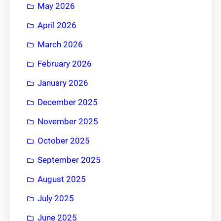
May 2026
April 2026
March 2026
February 2026
January 2026
December 2025
November 2025
October 2025
September 2025
August 2025
July 2025
June 2025