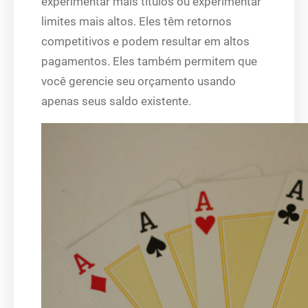
experimentar mais títulos ou experimentar
limites mais altos. Eles têm retornos
competitivos e podem resultar em altos
pagamentos. Eles também permitem que
você gerencie seu orçamento usando
apenas seus saldo existente.