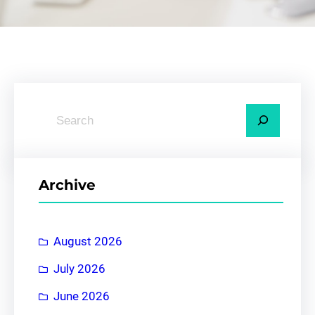
S
e
a
r
Archive
c
h
August 2026
July 2026
June 2026