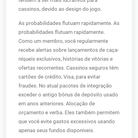
tendem a ser mais lucrativos para
cassinos, devido ao design do jogo.
As probabilidades flutuam rapidamente. As
probabilidades flutuam rapidamente.
Como um membro, você regularmente
recebe alertas sobre lançamentos de caça-
níqueis exclusivos, histórias de vitórias e
ofertas recorrentes. Cassinos seguros têm
cartões de crédito, Visa, para evitar
fraudes. No atual pacotes de integração
exceder o antigo bônus de depósito usado
em anos anteriores. Alocação de
orçamento e verba. Eles também permitem
que você evite gastos excessivos usando
apenas seus fundos disponíveis.