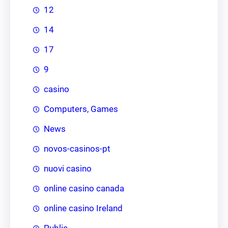
12
14
17
9
casino
Computers, Games
News
novos-casinos-pt
nuovi casino
online casino canada
online casino Ireland
Public