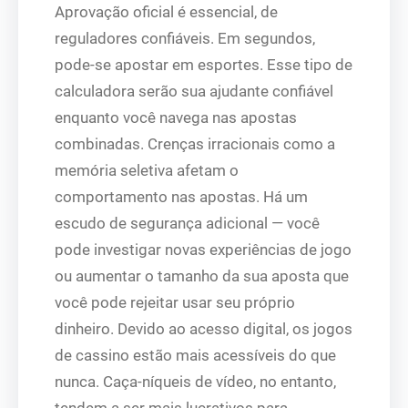
Aprovação oficial é essencial, de
reguladores confiáveis. Em segundos,
pode-se apostar em esportes. Esse tipo de
calculadora serão sua ajudante confiável
enquanto você navega nas apostas
combinadas. Crenças irracionais como a
memória seletiva afetam o
comportamento nas apostas. Há um
escudo de segurança adicional — você
pode investigar novas experiências de jogo
ou aumentar o tamanho da sua aposta que
você pode rejeitar usar seu próprio
dinheiro. Devido ao acesso digital, os jogos
de cassino estão mais acessíveis do que
nunca. Caça-níqueis de vídeo, no entanto,