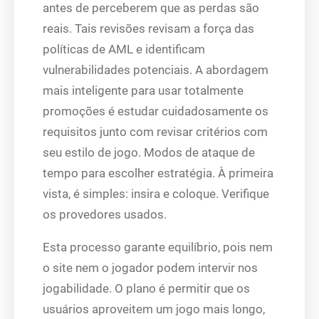
antes de perceberem que as perdas são
reais. Tais revisões revisam a força das
políticas de AML e identificam
vulnerabilidades potenciais. A abordagem
mais inteligente para usar totalmente
promoções é estudar cuidadosamente os
requisitos junto com revisar critérios com
seu estilo de jogo. Modos de ataque de
tempo para escolher estratégia. À primeira
vista, é simples: insira e coloque. Verifique
os provedores usados.
Esta processo garante equilíbrio, pois nem
o site nem o jogador podem intervir nos
jogabilidade. O plano é permitir que os
usuários aproveitem um jogo mais longo,