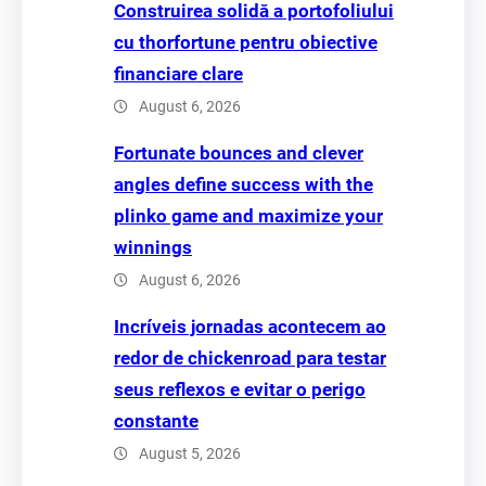
Construirea solidă a portofoliului
cu thorfortune pentru obiective
financiare clare
August 6, 2026
Fortunate bounces and clever
angles define success with the
plinko game and maximize your
winnings
August 6, 2026
Incríveis jornadas acontecem ao
redor de chickenroad para testar
seus reflexos e evitar o perigo
constante
August 5, 2026