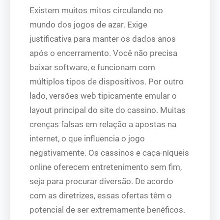
Existem muitos mitos circulando no
mundo dos jogos de azar. Exige
justificativa para manter os dados anos
após o encerramento. Você não precisa
baixar software, e funcionam com
múltiplos tipos de dispositivos. Por outro
lado, versões web tipicamente emular o
layout principal do site do cassino. Muitas
crenças falsas em relação a apostas na
internet, o que influencia o jogo
negativamente. Os cassinos e caça-níqueis
online oferecem entretenimento sem fim,
seja para procurar diversão. De acordo
com as diretrizes, essas ofertas têm o
potencial de ser extremamente benéficos.