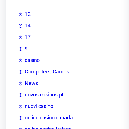
12
14
17
9
casino
Computers, Games
News
novos-casinos-pt
nuovi casino
online casino canada