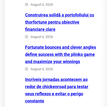
August 6, 2026
Construirea solidă a portofoliului cu
thorfortune pentru obiective
financiare clare
August 6, 2026
Fortunate bounces and clever angles
define success with the plinko game
and maximize your winnings
August 6, 2026
Incríveis jornadas acontecem ao
redor de chickenroad para testar
seus reflexos e evitar o perigo
constante