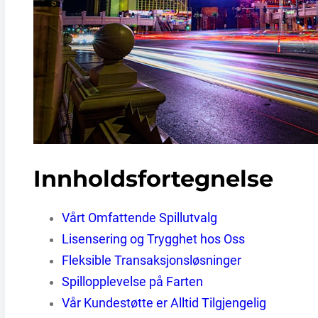
Innholdsfortegnelse
Vårt Omfattende Spillutvalg
Lisensering og Trygghet hos Oss
Fleksible Transaksjonsløsninger
Spillopplevelse på Farten
Vår Kundestøtte er Alltid Tilgjengelig