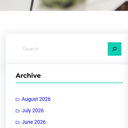
S
e
a
r
Archive
c
h
August 2026
July 2026
June 2026