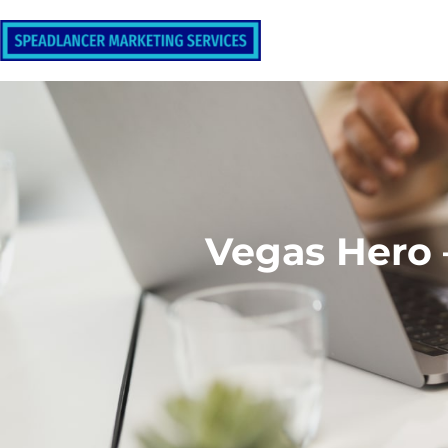
Skip
to
content
Vegas Hero –