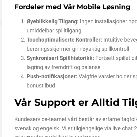
Fordeler med Vår Mobile Løsning
Øyeblikkelig Tilgang:
Ingen installasjoner nød
umiddelbar spilltilgang
Touchoptimaliserte Kontroller:
Intuitive beveg
berøringsskjermer gir nøyaktig spillkontroll
Synkronisert Spillhistorikk:
Fortsett spillet 
lagring av fremdrift og balanse
Push-notifikasjoner:
Valgfrie varsler holder s
bonustilbud
Vår Support er Alltid Ti
Kundeservice-teamet vårt består av erfarne fagfol
svensk og engelsk. Vi er tilgjengelige via live chat 