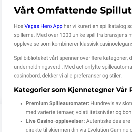
Vårt Omfattende Spillut
Hos
Vegas Hero App
har vi kurert en spillkatalog
spillerne. Med over 1000 unike spill fra bransjens m
opplevelse som kombinerer klassisk casinoelega
Spillbiblioteket vårt spenner over flere kategorier, 
underholdningsverdi. Med actionfylte spilleautoma
casinobord, dekker vi alle preferanser og stiler.
Kategorier som Kjennetegner Vår 
Premium Spilleautomater:
Hundrevis av slots
med varierte temaer, volatilitetsnivåer og bo
Live Casino-opplevelser:
Autentiske dealere 
direkte til skjermen din via Evolution Gaming 