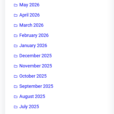
May 2026
April 2026
March 2026
February 2026
January 2026
December 2025
November 2025
October 2025
September 2025
August 2025
July 2025