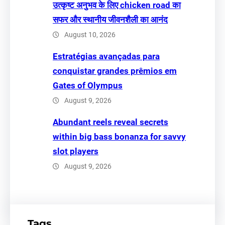
उत्कृष्ट अनुभव के लिए chicken road का
सफर और स्थानीय जीवनशैली का आनंद
August 10, 2026
Estratégias avançadas para
conquistar grandes prêmios em
Gates of Olympus
August 9, 2026
Abundant reels reveal secrets
within big bass bonanza for savvy
slot players
August 9, 2026
Tags