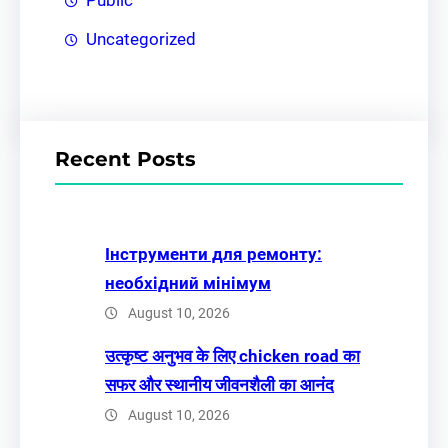
Uncategorized
Recent Posts
Інструменти для ремонту:
необхідний мінімум
August 10, 2026
उत्कृष्ट अनुभव के लिए chicken road का
सफर और स्थानीय जीवनशैली का आनंद
August 10, 2026