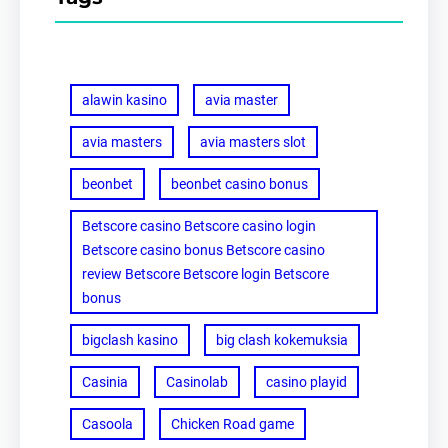
alawin kasino
avia master
avia masters
avia masters slot
beonbet
beonbet casino bonus
Betscore casino Betscore casino login
Betscore casino bonus Betscore casino
review Betscore Betscore login Betscore
bonus
bigclash kasino
big clash kokemuksia
Casinia
Casinolab
casino playid
Casoola
Chicken Road game