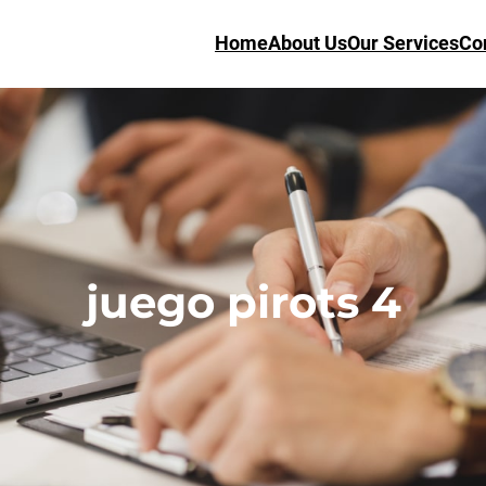
Home
About Us
Our Services
Co
juego pirots 4