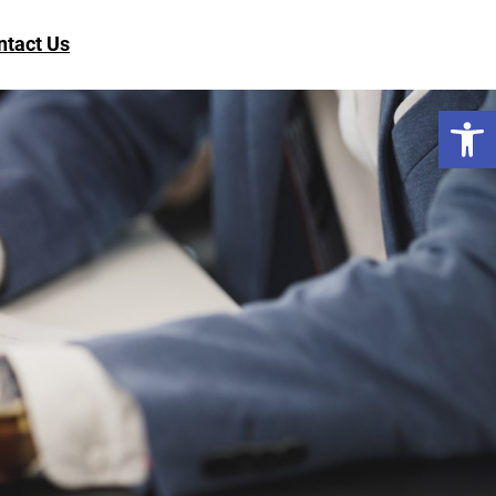
ntact Us
Open 