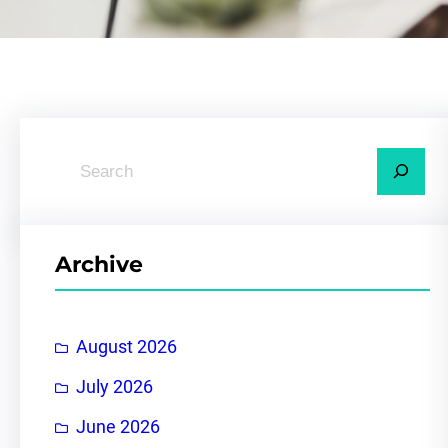
S
e
a
r
Archive
c
h
August 2026
July 2026
June 2026