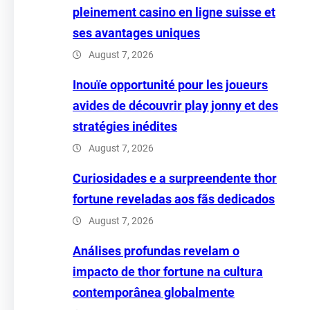
pleinement casino en ligne suisse et
ses avantages uniques
August 7, 2026
Inouïe opportunité pour les joueurs
avides de découvrir play jonny et des
stratégies inédites
August 7, 2026
Curiosidades e a surpreendente thor
fortune reveladas aos fãs dedicados
August 7, 2026
Análises profundas revelam o
impacto de thor fortune na cultura
contemporânea globalmente