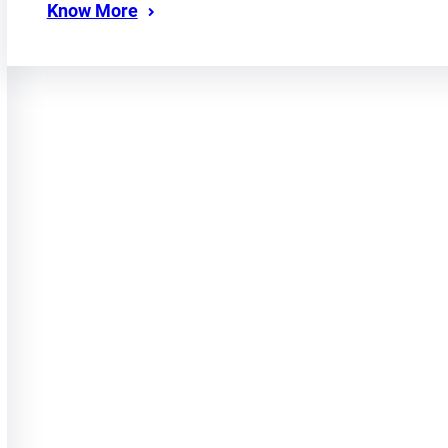
Know More