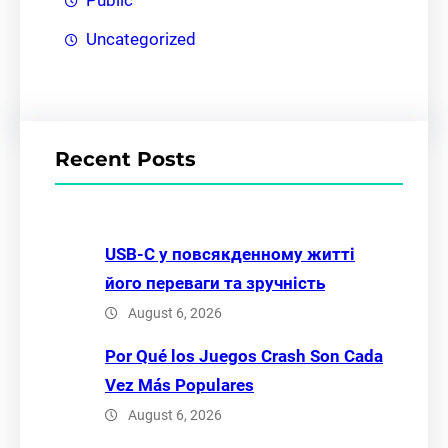
Uncategorized
Recent Posts
USB-C у повсякденному житті
його переваги та зручність
August 6, 2026
Por Qué los Juegos Crash Son Cada
Vez Más Populares
August 6, 2026