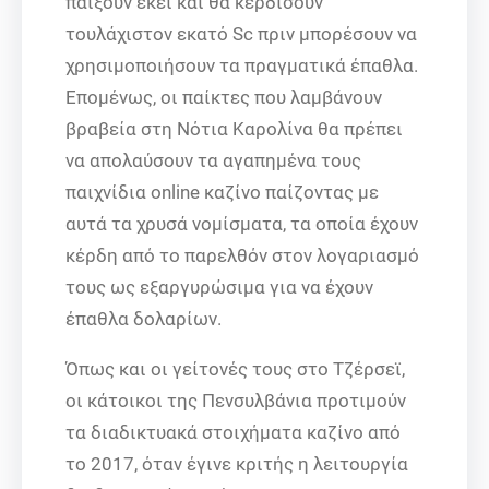
παίξουν εκεί και θα κερδίσουν
τουλάχιστον εκατό Sc πριν μπορέσουν να
χρησιμοποιήσουν τα πραγματικά έπαθλα.
Επομένως, οι παίκτες που λαμβάνουν
βραβεία στη Νότια Καρολίνα θα πρέπει
να απολαύσουν τα αγαπημένα τους
παιχνίδια online καζίνο παίζοντας με
αυτά τα χρυσά νομίσματα, τα οποία έχουν
κέρδη από το παρελθόν στον λογαριασμό
τους ως εξαργυρώσιμα για να έχουν
έπαθλα δολαρίων.
Όπως και οι γείτονές τους στο Τζέρσεϊ,
οι κάτοικοι της Πενσυλβάνια προτιμούν
τα διαδικτυακά στοιχήματα καζίνο από
το 2017, όταν έγινε κριτής η λειτουργία