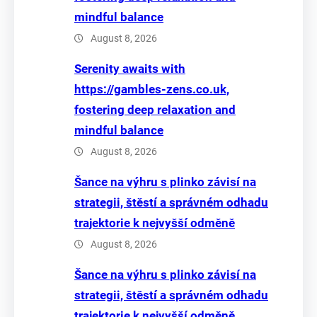
mindful balance
August 8, 2026
Serenity awaits with
https://gambles-zens.co.uk,
fostering deep relaxation and
mindful balance
August 8, 2026
Šance na výhru s plinko závisí na
strategii, štěstí a správném odhadu
trajektorie k nejvyšší odměně
August 8, 2026
Šance na výhru s plinko závisí na
strategii, štěstí a správném odhadu
trajektorie k nejvyšší odměně