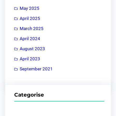
May 2025
April 2025
March 2025
April 2024
August 2023
April 2023
September 2021
Categorise