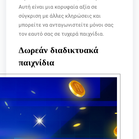
Αυτή είναι μια κορυφαία αξία σε
σύγκριση με άλλες κληρώσεις και
μπορείτε να ανταγωνιστείτε μόνοι σας
τον εαυτό σας σε τυχερά παιχνίδια.
Δωρεάν διαδικτυακά
παιχνίδια