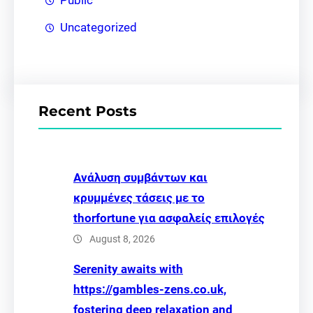
Uncategorized
Recent Posts
Ανάλυση συμβάντων και
κρυμμένες τάσεις με το
thorfortune για ασφαλείς επιλογές
August 8, 2026
Serenity awaits with
https://gambles-zens.co.uk,
fostering deep relaxation and