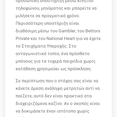
προσωπική υποστήριξη μέσω κινητού
τηλεφώνου, μηνύματος και μπορείτε να
μιλήσετε σε πραγματικό χρόνο.
Περισσότερη υποστήριξη είναι
διαθέσιμη μέσω του Gambler, του Bettors
Private και του National Heart για να έχετε
το Στοιχήματα Υπεροχής. Στο
ανταγωνιστικό τοπίο, ένα πρόσθετο
μπόνους για τα τυχερά παιχνίδια χωρίς
κατάθεση χρησιμεύει ως πρόσκληση.
Σε περίπτωση που ο στόχος σας είναι να
κάνετε άμεση ανάληψη μετρητών αντί να
παίζετε, αυτό δεν είναι πρακτικό στα
διαχειριζόμενα καζίνο. Αν ο σκοπός είναι
να δοκιμάσετε έναν ιστότοπο χωρίς