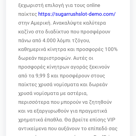
ξεχωριστή επιλογή για τους online
παίκτες
https://sugarrushslot-demo.com/
στην Αμερική. Ανακαλύψτε καλύτερα
καζίνο στο διαδίκτυο που προσφέρουν
πάνω από 4.000 λόμπι τζόγου,
καθημερινά κίνητρα και προσφορές 100%
δωρεάν περιστροφών.
Αυτές οι
προσφορές κίνητρων αγοράς ξεκινούν
από τα 9,99 $ και προσφέρουν στους
παίκτες χρυσά νομίσματα και δωρεάν
χρυσά νομίσματα με αστέρια,
περισσότερα που μπορούν να ζητηθούν
και να εξαργυρωθούν για πραγματικά
χρηματικά έπαθλα. Θα βρείτε επίσης VIP
αντικείμενα που αυξάνουν το επίπεδό σας