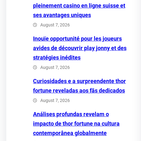
pleinement casino en ligne suisse et
ses avantages uniques
August 7, 2026
Inouïe opportunité pour les joueurs
avides de découvrir play jonny et des
stratégies inédites
August 7, 2026
Curiosidades e a surpreendente thor
fortune reveladas aos fãs dedicados
August 7, 2026
Análises profundas revelam o
impacto de thor fortune na cultura
contemporânea globalmente