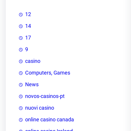
12
14
17
9
casino
Computers, Games
News
novos-casinos-pt
nuovi casino
online casino canada