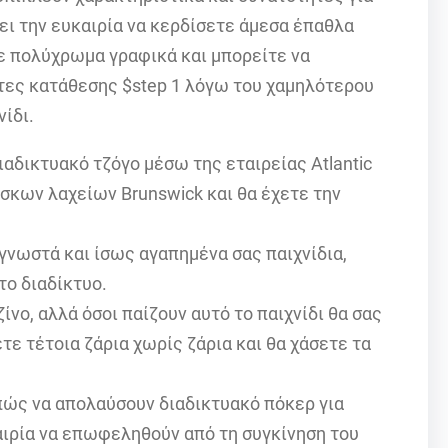
νει την ευκαιρία να κερδίσετε άμεσα έπαθλα
 πολύχρωμα γραφικά και μπορείτε να
κτες κατάθεσης $step 1 λόγω του χαμηλότερου
νίδι.
ιαδικτυακό τζόγο μέσω της εταιρείας Atlantic
έσκων λαχείων Brunswick και θα έχετε την
 γνωστά και ίσως αγαπημένα σας παιχνίδια,
το διαδίκτυο.
νο, αλλά όσοι παίζουν αυτό το παιχνίδι θα σας
τε τέτοια ζάρια χωρίς ζάρια και θα χάσετε τα
πώς να απολαύσουν διαδικτυακό πόκερ για
αιρία να επωφεληθούν από τη συγκίνηση του