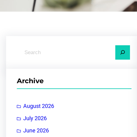
S
e
a
r
Archive
c
h
August 2026
July 2026
June 2026