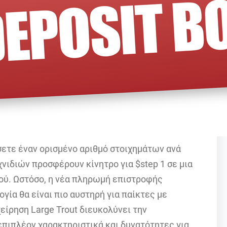
σετε έναν ορισμένο αριθμό στοιχημάτων ανά
νιδιών προσφέρουν κίνητρο για $step 1 σε μια
ού. Ωστόσο, η νέα πληρωμή επιστροφής
γία θα είναι πιο αυστηρή για παίκτες με
είρηση Large Trout διευκολύνει την
επιπλέον χαρακτηριστικά και δυνατότητες για