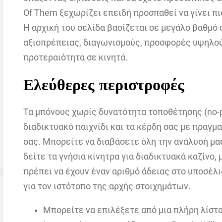
Of Them ξεχωρίζει επειδή προσπαθεί να γίνει πι
Η αρχική του σελίδα βασίζεται σε μεγάλο βαθμό 
αξιοπρέπειας, διαγωνισμούς, προσφορές υψηλού 
προτεραιότητα σε κινητά.
Ελεύθερες περιστροφές
Τα μπόνους χωρίς δυνατότητα τοποθέτησης (no-p
διαδικτυακό παιχνίδι και τα κέρδη σας με πραγμα
σας. Μπορείτε να διαβάσετε όλη την ανάλυσή μας
δείτε τα γνήσια κίνητρα για διαδικτυακά καζίνο,
πρέπει να έχουν έναν αριθμό άδειας στο υποσέλι
για τον ιστότοπο της αρχής στοιχημάτων.
Μπορείτε να επιλέξετε από μια πλήρη λίστα