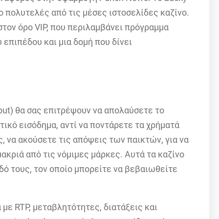
ο πολυτελές από τις μέσες ιστοσελίδες καζίνο.
στον όρο VIP, που περιλαμβάνει πρόγραμμα
επιπέδου και μια δομή που δίνει
ut) θα σας επιτρέψουν να απολαύσετε το
τικό εισόδημα, αντί να ποντάρετε τα χρήματά
, να ακούσετε τις απόψεις των παικτών, για να
 μακριά από τις νόμιμες μάρκες. Αυτά τα καζίνο
δό τους, τον οποίο μπορείτε να βεβαιωθείτε
 με RTP, μεταβλητότητες, διατάξεις και