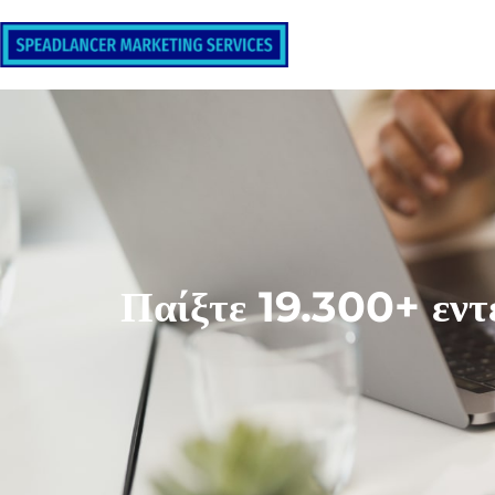
Skip
to
content
Παίξτε 19.300+ εντ