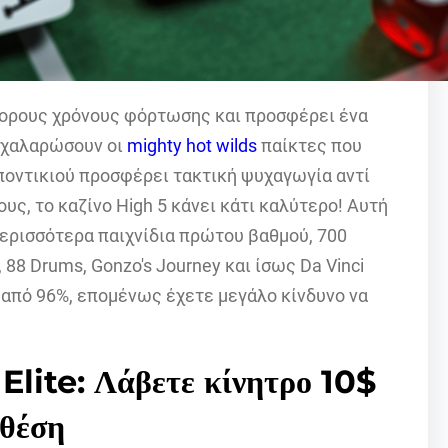
ήγορους χρόνους φόρτωσης και προσφέρει ένα
α χαλαρώσουν οι
mighty hot wilds
παίκτες που
υ ποντικιού προσφέρει τακτική ψυχαγωγία αντί
ς, το καζίνο High 5 κάνει κάτι καλύτερο! Αυτή
ερισσότερα παιχνίδια πρώτου βαθμού, 700
88 Drums, Gonzo's Journey και ίσως Da Vinci
ω από 96%, επομένως έχετε μεγάλο κίνδυνο να
Elite: Λάβετε κίνητρο 10$
 θέση