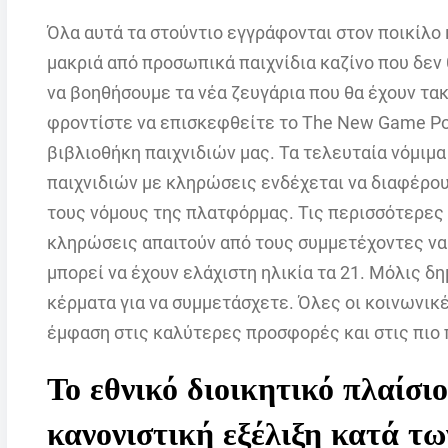
Όλα αυτά τα στούντιο εγγράφονται στον ποικίλο
μακριά από προσωπικά παιχνίδια καζίνο που δεν
να βοηθήσουμε τα νέα ζευγάρια που θα έχουν τακτ
φροντίστε να επισκεφθείτε το The New Game Poin
βιβλιοθήκη παιχνιδιών μας. Τα τελευταία νόμιμ
παιχνιδιών με κληρώσεις ενδέχεται να διαφέρου
τους νόμους της πλατφόρμας. Τις περισσότερες 
κληρώσεις απαιτούν από τους συμμετέχοντες να 
μπορεί να έχουν ελάχιστη ηλικία τα 21. Μόλις δ
κέρματα για να συμμετάσχετε. Όλες οι κοινωνικέ
έμφαση στις καλύτερες προσφορές και στις πιο
Το εθνικό διοικητικό πλαίσιο
κανονιστική εξέλιξη κατά τ