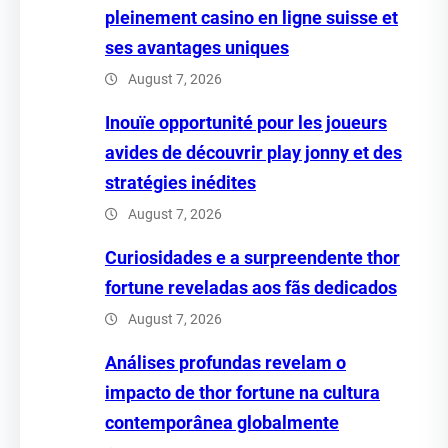
pleinement casino en ligne suisse et
ses avantages uniques
August 7, 2026
Inouïe opportunité pour les joueurs
avides de découvrir play jonny et des
stratégies inédites
August 7, 2026
Curiosidades e a surpreendente thor
fortune reveladas aos fãs dedicados
August 7, 2026
Análises profundas revelam o
impacto de thor fortune na cultura
contemporânea globalmente