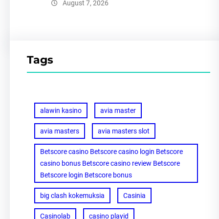
August 7, 2026
Tags
alawin kasino
avia master
avia masters
avia masters slot
Betscore casino Betscore casino login Betscore
casino bonus Betscore casino review Betscore
Betscore login Betscore bonus
big clash kokemuksia
Casinia
Casinolab
casino playid