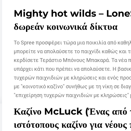
Mighty hot wilds – Lone
δωρεάν κοινωνικά δίκτυα
Το Spree προσφέρει τώρα μια ποικιλία από καθ
μπορείτε να απολαύσετε το παιχνίδι καθώς και 
κερδίσετε Τεράστιο Μπόνους Μπακαρά. Τα νέα π
υπάρχει κάτι που πρέπει να απολαύσετε. Η βασι
τυχερών παιχνιδιών με κληρώσεις και ενός προσ
με "κοινοτικό καζίνο" συνήθως με τη νίκη σε δια
"επιχείρηση τυχερών παιχνιδιών με κληρώσεις" μ
Καζίνο McLuck (Ένας από 
ιστότοπους καζίνο για νέους 