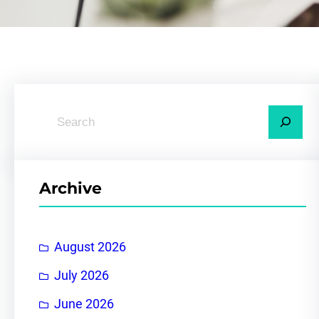
S
e
a
r
Archive
c
h
August 2026
July 2026
June 2026