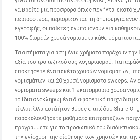
γίνονται όλο και πιο περιορισμένες, ειδικά για τ
να βρείτε μια προσφορά όπως πενήντα, εκατό χιλ
περισσότερα, περιορίζοντας τη δημιουργία ενός
εγγραφής, οι παίκτες ανυπομονούν για καθημεριν
100% δωρεάν χρυσά νομίσματα κάθε μέρα που πα
Τα αιτήματα για ασημένια χρήματα παρέχουν την ί
αξία του τραπεζικού σας λογαριασμού. Για παράδε
αποκτήσετε ένα πακέτο χρυσών νομισμάτων, μπο
νομισμάτων και 20 χρυσά νομίσματα sweeps. Αν 
νομίσματα sweeps και 1 εκατομμύριο χρυσά νομί
τα ίδια ολοκληρωμένα διαφορετικά παιχνίδια με 
τίτλοι. Όλα αυτά ήταν θύρες επιπέδου Share Origi
παρακολουθήσετε μαθήματα επιτραπέζιων παιχν
προγράμματα για το προσωπικό του διαδικτυακού
την ενίσχυση της αίσθησης των χρηστών και την 