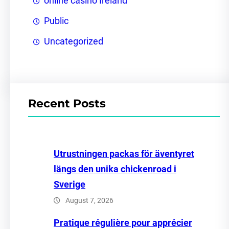
online casino Ireland
Public
Uncategorized
Recent Posts
Utrustningen packas för äventyret
längs den unika chickenroad i
Sverige
August 7, 2026
Pratique régulière pour apprécier