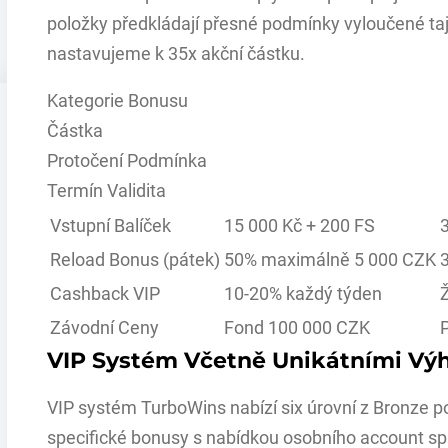
položky předkládají přesné podmínky vyloučené taj
nastavujeme k 35x akční částku.
Kategorie Bonusu
Částka
Protočení Podmínka
Termín Validita
Vstupní Balíček
15 000 Kč + 200 FS
Reload Bonus (pátek)
50% maximálně 5 000 CZK
Cashback VIP
10-20% každý týden
Závodní Ceny
Fond 100 000 CZK
VIP Systém Včetně Unikátními Vý
VIP systém TurboWins nabízí six úrovní z Bronze 
specifické bonusy s nabídkou osobního account spr