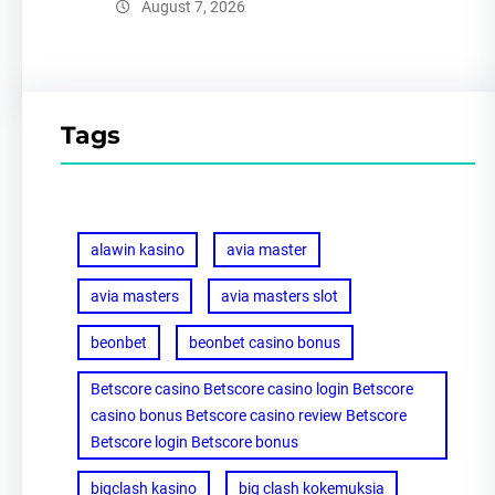
August 7, 2026
Tags
alawin kasino
avia master
avia masters
avia masters slot
beonbet
beonbet casino bonus
Betscore casino Betscore casino login Betscore
casino bonus Betscore casino review Betscore
Betscore login Betscore bonus
bigclash kasino
big clash kokemuksia