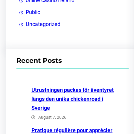
online casino Ireland
Public
Uncategorized
Recent Posts
Utrustningen packas för äventyret
längs den unika chickenroad i
Sverige
August 7, 2026
Pratique régulière pour apprécier