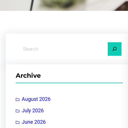
S
e
a
r
Archive
c
h
August 2026
July 2026
June 2026