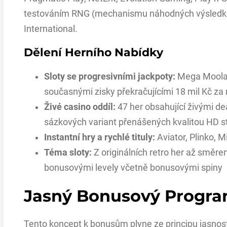
testováním RNG (mechanismu náhodných výsledků)
International.
Dělení Herního Nabídky
Sloty se progresivními jackpoty:
Mega Moolah,
současnými zisky překračujícími 18 mil Kč za
Živé casino oddíl:
47 her obsahující živými dea
sázkových variant přenášených kvalitou HD st
Instantní hry a rychlé tituly:
Aviator, Plinko, 
Téma sloty:
Z originálních retro her až směre
bonusovými levely včetně bonusovými spiny
Jasný Bonusový Progra
Tento koncept k bonusům plyne ze principu jasnos