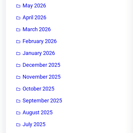
May 2026
April 2026
March 2026
February 2026
January 2026
December 2025
November 2025
October 2025
September 2025
August 2025
July 2025