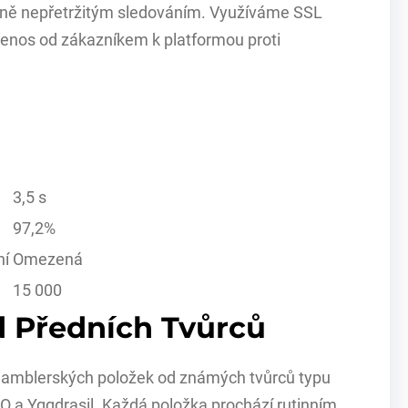
tně nepřetržitým sledováním. Využíváme SSL
řenos od zákazníkem k platformou proti
3,5 s
97,2%
ní
Omezená
15 000
 Předních Tvůrců
gamblerských položek od známých tvůrců typu
GO a Yggdrasil. Každá položka prochází rutinním