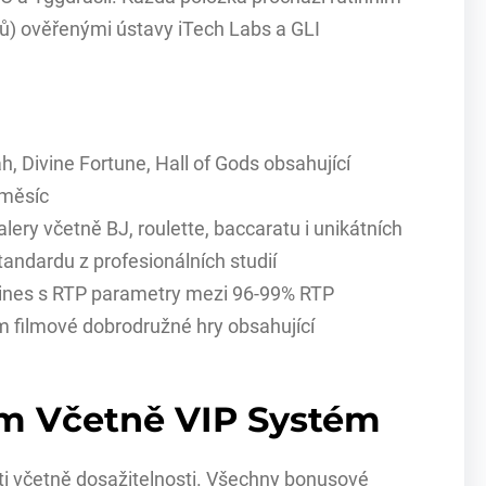
 ověřenými ústavy iTech Labs a GLI
 Divine Fortune, Hall of Gods obsahující
 měsíc
lery včetně BJ, roulette, baccaratu i unikátních
andardu z profesionálních studií
Mines s RTP parametry mezi 96-99% RTP
m filmové dobrodružné hry obsahující
m Včetně VIP Systém
ti včetně dosažitelnosti. Všechny bonusové