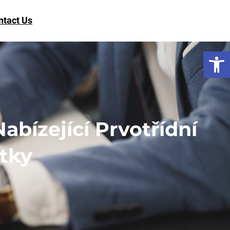
ntact Us
Open 
bízející Prvotřídní
itky