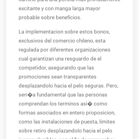
excitante y con manga larga mayor
probable sobre beneficios.
La implementacion sobre estos bonos,
exclusivos del comercio chileno, esta
regulada por diferentes organizaciones
cual garantizan una resguardo de el
competidor, asegurando que las
promociones sean transparentes
desplazandolo hacia el pelo seguras. Pero,
seri�a fundamental que las personas
comprendan los terminos asi� como
formas asociados en entero proposicion,
como las instalaciones de puesta, limites
sobre retiro desplazandolo hacia el pelo