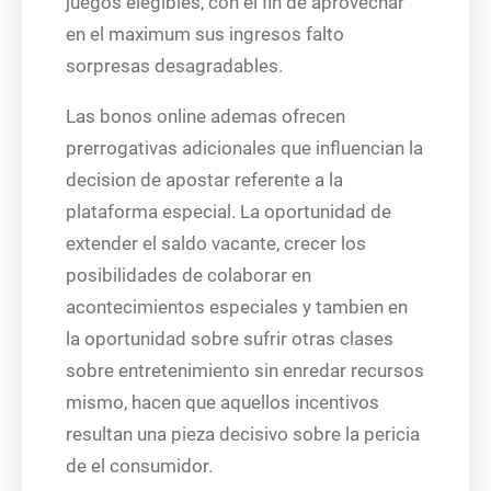
juegos elegibles, con el fin de aprovechar
en el maximum sus ingresos falto
sorpresas desagradables.
Las bonos online ademas ofrecen
prerrogativas adicionales que influencian la
decision de apostar referente a la
plataforma especial. La oportunidad de
extender el saldo vacante, crecer los
posibilidades de colaborar en
acontecimientos especiales y tambien en
la oportunidad sobre sufrir otras clases
sobre entretenimiento sin enredar recursos
mismo, hacen que aquellos incentivos
resultan una pieza decisivo sobre la pericia
de el consumidor.