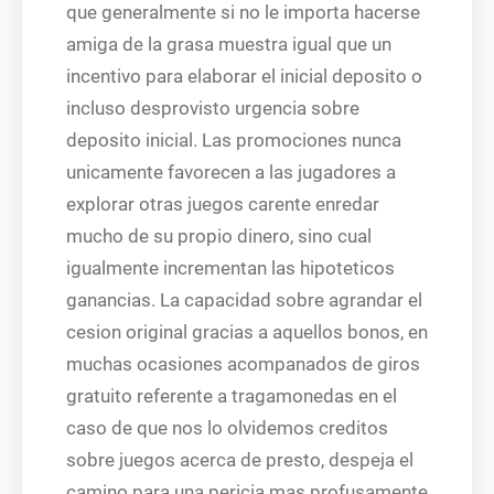
que generalmente si no le importa hacerse
amiga de la grasa muestra igual que un
incentivo para elaborar el inicial deposito o
incluso desprovisto urgencia sobre
deposito inicial. Las promociones nunca
unicamente favorecen a las jugadores a
explorar otras juegos carente enredar
mucho de su propio dinero, sino cual
igualmente incrementan las hipoteticos
ganancias. La capacidad sobre agrandar el
cesion original gracias a aquellos bonos, en
muchas ocasiones acompanados de giros
gratuito referente a tragamonedas en el
caso de que nos lo olvidemos creditos
sobre juegos acerca de presto, despeja el
camino para una pericia mas profusamente