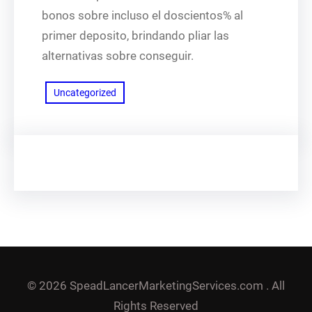
bonos sobre incluso el doscientos% al
primer deposito, brindando pliar las
alternativas sobre conseguir.
Uncategorized
© 2026 SpeadLancerMarketingServices.com . All
Rights Reserved