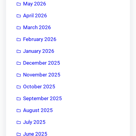
May 2026
April 2026
March 2026
February 2026
January 2026
December 2025
November 2025
October 2025
September 2025
August 2025
July 2025
June 2025