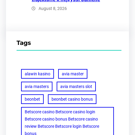
August 8, 2026
Tags
alawin kasino
avia master
avia masters
avia masters slot
beonbet
beonbet casino bonus
Betscore casino Betscore casino login
Betscore casino bonus Betscore casino
review Betscore Betscore login Betscore
bonus