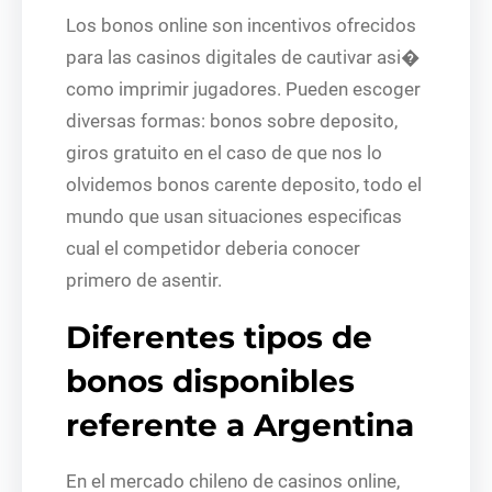
Los bonos online son incentivos ofrecidos
para las casinos digitales de cautivar asi�
como imprimir jugadores. Pueden escoger
diversas formas: bonos sobre deposito,
giros gratuito en el caso de que nos lo
olvidemos bonos carente deposito, todo el
mundo que usan situaciones especificas
cual el competidor deberia conocer
primero de asentir.
Diferentes tipos de
bonos disponibles
referente a Argentina
En el mercado chileno de casinos online,