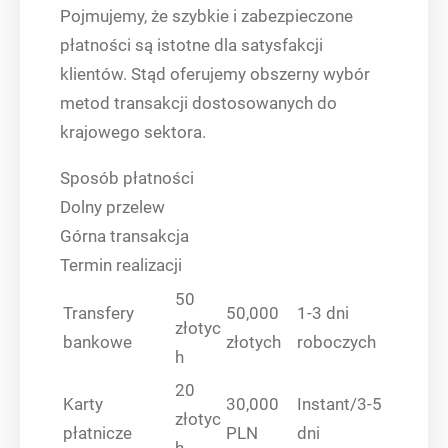
Pojmujemy, że szybkie i zabezpieczone
płatności są istotne dla satysfakcji
klientów. Stąd oferujemy obszerny wybór
metod transakcji dostosowanych do
krajowego sektora.
Sposób płatności
Dolny przelew
Górna transakcja
Termin realizacji
50
Transfery
50,000
1-3 dni
złotyc
bankowe
złotych
roboczych
h
20
Karty
30,000
Instant/3-5
złotyc
płatnicze
PLN
dni