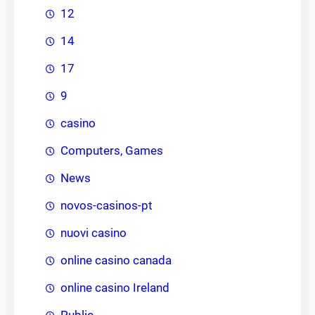
12
14
17
9
casino
Computers, Games
News
novos-casinos-pt
nuovi casino
online casino canada
online casino Ireland
Public