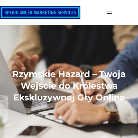
Skip
to
content
Rzymskie Hazard – Twoja
Wejście do Królestwa
Ekskluzywnej Gry Online