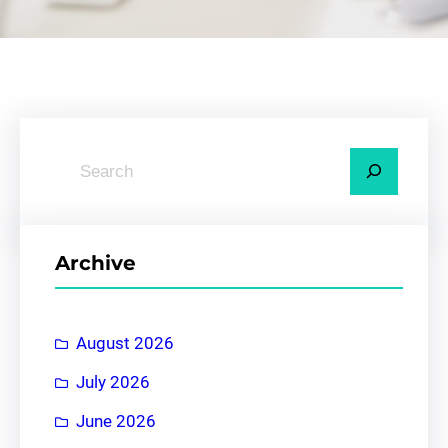
S
e
a
r
Archive
c
h
August 2026
July 2026
June 2026