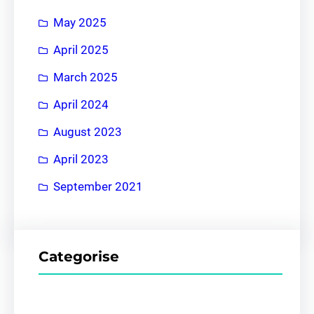
May 2025
April 2025
March 2025
April 2024
August 2023
April 2023
September 2021
Categorise