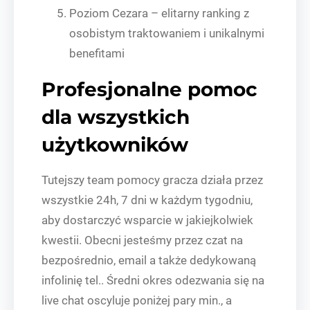
Poziom Cezara – elitarny ranking z
osobistym traktowaniem i unikalnymi
benefitami
Profesjonalne pomoc
dla wszystkich
użytkowników
Tutejszy team pomocy gracza działa przez
wszystkie 24h, 7 dni w każdym tygodniu,
aby dostarczyć wsparcie w jakiejkolwiek
kwestii. Obecni jesteśmy przez czat na
bezpośrednio, email a także dedykowaną
infolinię tel.. Średni okres odezwania się na
live chat oscyluje poniżej pary min., a