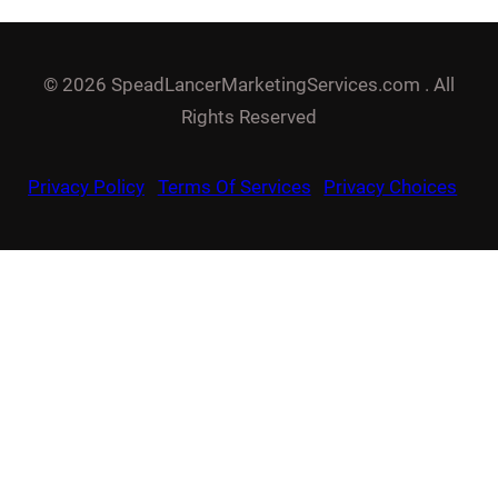
© 2026 SpeadLancerMarketingServices.com . All
Rights Reserved
Privacy Policy
Terms Of Services
Privacy Choices