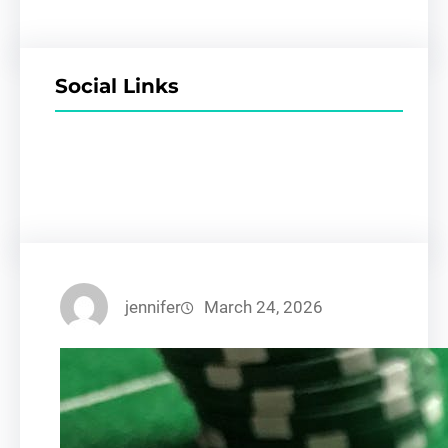
Social Links
Facebook
Twitter
LinkedIn
Instagram
jennifer
March 24, 2026