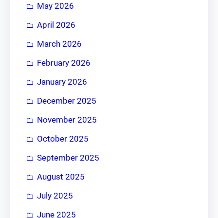
May 2026
April 2026
March 2026
February 2026
January 2026
December 2025
November 2025
October 2025
September 2025
August 2025
July 2025
June 2025