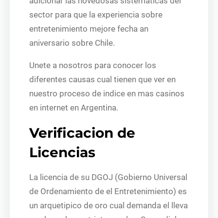
adicionar las novedosas sistematicas del
sector para que la experiencia sobre
entretenimiento mejore fecha an
aniversario sobre Chile.
Unete a nosotros para conocer los
diferentes causas cual tienen que ver en
nuestro proceso de indice en mas casinos
en internet en Argentina.
Verificacion de
Licencias
La licencia de su DGOJ (Gobierno Universal
de Ordenamiento de el Entretenimiento) es
un arquetipico de oro cual demanda el lleva