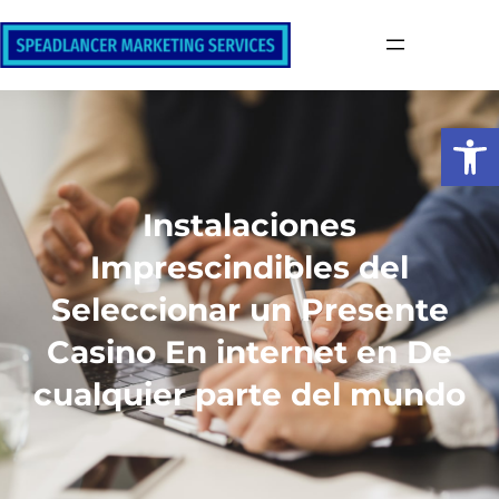
Skip
to
content
Open 
Instalaciones
Imprescindibles del
Seleccionar un Presente
Casino En internet en De
cualquier parte del mundo