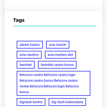
Tags
alawin kasino
avia master
avia masters
avia masters slot
beonbet
beonbet casino bonus
Betscore casino Betscore casino login
Betscore casino bonus Betscore casino
review Betscore Betscore login Betscore
bonus
bigclash kasino
big clash kokemuksia