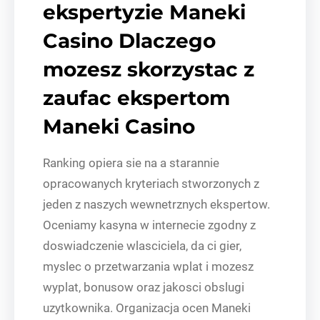
ekspertyzie Maneki
Casino Dlaczego
mozesz skorzystac z
zaufac ekspertom
Maneki Casino
Ranking opiera sie na a starannie
opracowanych kryteriach stworzonych z
jeden z naszych wewnetrznych ekspertow.
Oceniamy kasyna w internecie zgodny z
doswiadczenie wlasciciela, da ci gier,
myslec o przetwarzania wplat i mozesz
wyplat, bonusow oraz jakosci obslugi
uzytkownika. Organizacja ocen Maneki