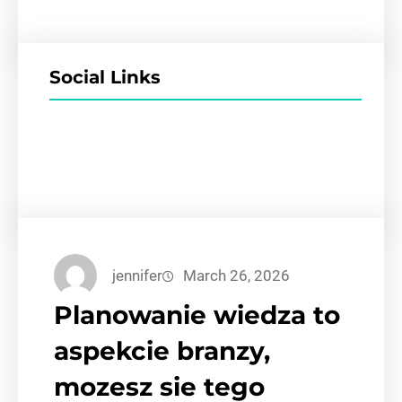
Social Links
Facebook
Twitter
LinkedIn
Instagram
jennifer
March 26, 2026
Planowanie wiedza to
aspekcie branzy,
mozesz sie tego