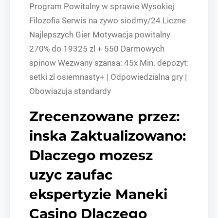
Program Powitalny w sprawie Wysokiej
Filozofia Serwis na zywo siodmy/24 Liczne
Najlepszych Gier Motywacja powitalny
270% do 19325 zl + 550 Darmowych
spinow Wezwany szansa: 45x Min. depozyt:
setki zl osiemnasty+ | Odpowiedzialna gry |
Obowiazuja standardy
Zrecenzowane przez:
inska Zaktualizowano:
Dlaczego mozesz
uzyc zaufac
ekspertyzie Maneki
Casino Dlaczego