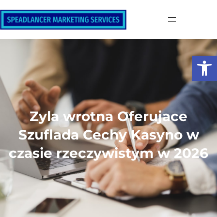
Skip
to
content
Open 
Zyla wrotna Oferujace
Szuflada Cechy Kasyno w
czasie rzeczywistym w 2026