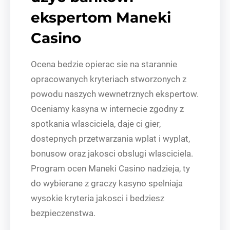
ekspertom Maneki
Casino
Ocena bedzie opierac sie na starannie
opracowanych kryteriach stworzonych z
powodu naszych wewnetrznych ekspertow.
Oceniamy kasyna w internecie zgodny z
spotkania wlasciciela, daje ci gier,
dostepnych przetwarzania wplat i wyplat,
bonusow oraz jakosci obslugi wlasciciela.
Program ocen Maneki Casino nadzieja, ty
do wybierane z graczy kasyno spelniaja
wysokie kryteria jakosci i bedziesz
bezpieczenstwa.