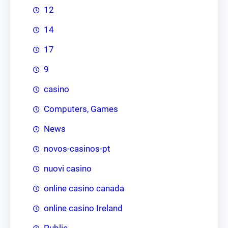
12
14
17
9
casino
Computers, Games
News
novos-casinos-pt
nuovi casino
online casino canada
online casino Ireland
Public