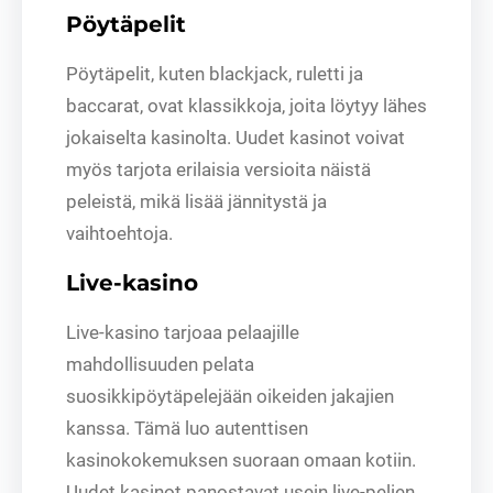
Pöytäpelit
Pöytäpelit, kuten blackjack, ruletti ja
baccarat, ovat klassikkoja, joita löytyy lähes
jokaiselta kasinolta. Uudet kasinot voivat
myös tarjota erilaisia versioita näistä
peleistä, mikä lisää jännitystä ja
vaihtoehtoja.
Live-kasino
Live-kasino tarjoaa pelaajille
mahdollisuuden pelata
suosikkipöytäpelejään oikeiden jakajien
kanssa. Tämä luo autenttisen
kasinokokemuksen suoraan omaan kotiin.
Uudet kasinot panostavat usein live-pelien