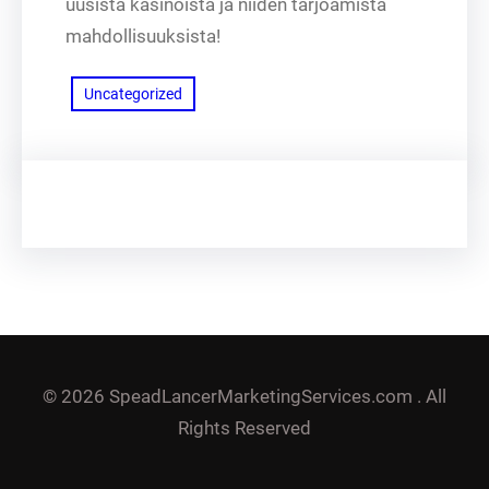
uusista kasinoista ja niiden tarjoamista
mahdollisuuksista!
Uncategorized
© 2026 SpeadLancerMarketingServices.com . All
Rights Reserved