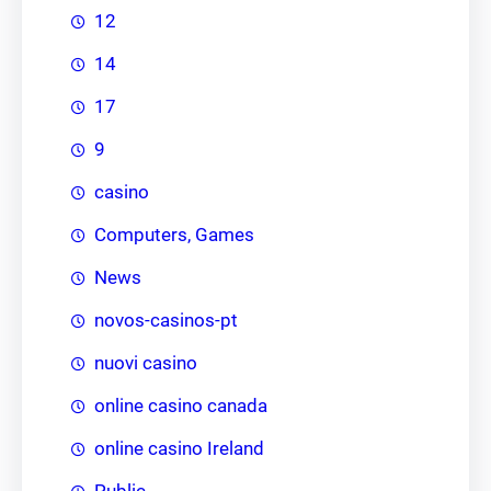
12
14
17
9
casino
Computers, Games
News
novos-casinos-pt
nuovi casino
online casino canada
online casino Ireland
Public