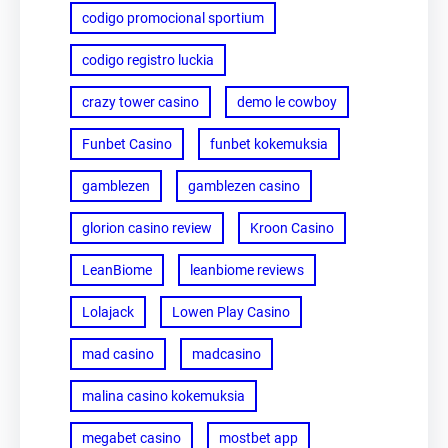
codigo promocional sportium
codigo registro luckia
crazy tower casino
demo le cowboy
Funbet Casino
funbet kokemuksia
gamblezen
gamblezen casino
glorion casino review
Kroon Casino
LeanBiome
leanbiome reviews
Lolajack
Lowen Play Casino
mad casino
madcasino
malina casino kokemuksia
megabet casino
mostbet app