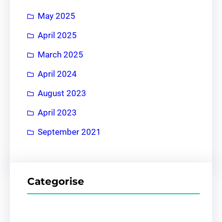
May 2025
April 2025
March 2025
April 2024
August 2023
April 2023
September 2021
Categorise