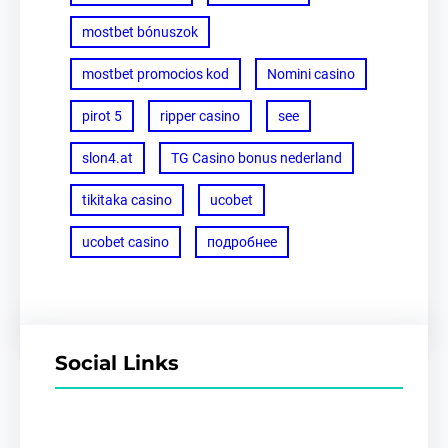
mostbet bónuszok
mostbet promocios kod
Nomini casino
pirot 5
ripper casino
see
slon4.at
TG Casino bonus nederland
tikitaka casino
ucobet
ucobet casino
подробнее
Social Links