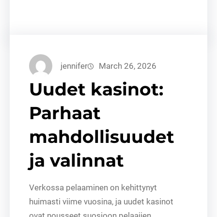
Facebook
Twitter
LinkedIn
Instagram
jennifer
March 26, 2026
Uudet kasinot:
Parhaat
mahdollisuudet
ja valinnat
Verkossa pelaaminen on kehittynyt
huimasti viime vuosina, ja uudet kasinot
ovat nousseet suosioon pelaajien