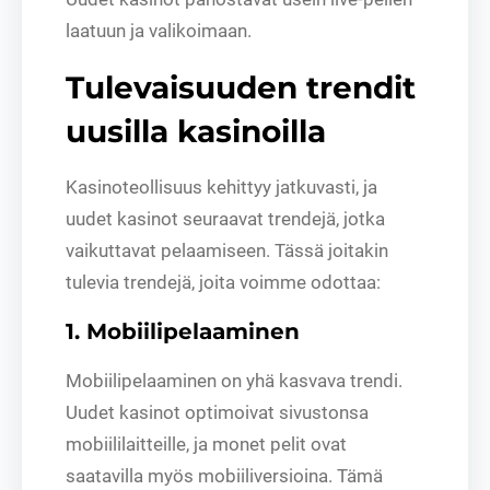
laatuun ja valikoimaan.
Tulevaisuuden trendit
uusilla kasinoilla
Kasinoteollisuus kehittyy jatkuvasti, ja
uudet kasinot seuraavat trendejä, jotka
vaikuttavat pelaamiseen. Tässä joitakin
tulevia trendejä, joita voimme odottaa:
1. Mobiilipelaaminen
Mobiilipelaaminen on yhä kasvava trendi.
Uudet kasinot optimoivat sivustonsa
mobiililaitteille, ja monet pelit ovat
saatavilla myös mobiiliversioina. Tämä