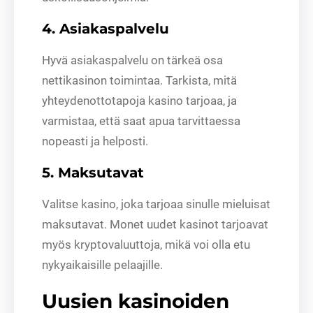
4. Asiakaspalvelu
Hyvä asiakaspalvelu on tärkeä osa
nettikasinon toimintaa. Tarkista, mitä
yhteydenottotapoja kasino tarjoaa, ja
varmistaa, että saat apua tarvittaessa
nopeasti ja helposti.
5. Maksutavat
Valitse kasino, joka tarjoaa sinulle mieluisat
maksutavat. Monet uudet kasinot tarjoavat
myös kryptovaluuttoja, mikä voi olla etu
nykyaikaisille pelaajille.
Uusien kasinoiden