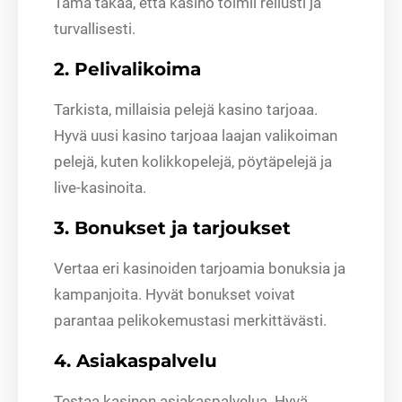
Tämä takaa, että kasino toimii reilusti ja
turvallisesti.
2. Pelivalikoima
Tarkista, millaisia pelejä kasino tarjoaa.
Hyvä uusi kasino tarjoaa laajan valikoiman
pelejä, kuten kolikkopelejä, pöytäpelejä ja
live-kasinoita.
3. Bonukset ja tarjoukset
Vertaa eri kasinoiden tarjoamia bonuksia ja
kampanjoita. Hyvät bonukset voivat
parantaa pelikokemustasi merkittävästi.
4. Asiakaspalvelu
Testaa kasinon asiakaspalvelua. Hyvä