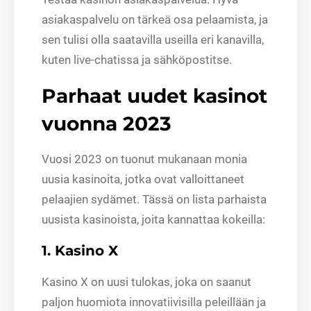
asiakaspalvelu on tärkeä osa pelaamista, ja
sen tulisi olla saatavilla useilla eri kanavilla,
kuten live-chatissa ja sähköpostitse.
Parhaat uudet kasinot
vuonna 2023
Vuosi 2023 on tuonut mukanaan monia
uusia kasinoita, jotka ovat valloittaneet
pelaajien sydämet. Tässä on lista parhaista
uusista kasinoista, joita kannattaa kokeilla:
1. Kasino X
Kasino X on uusi tulokas, joka on saanut
paljon huomiota innovatiivisilla peleillään ja