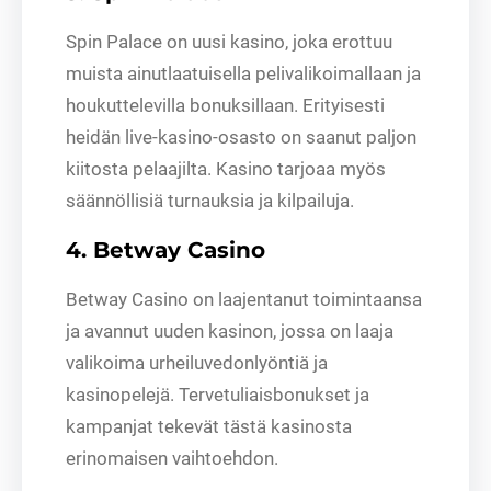
Spin Palace on uusi kasino, joka erottuu
muista ainutlaatuisella pelivalikoimallaan ja
houkuttelevilla bonuksillaan. Erityisesti
heidän live-kasino-osasto on saanut paljon
kiitosta pelaajilta. Kasino tarjoaa myös
säännöllisiä turnauksia ja kilpailuja.
4. Betway Casino
Betway Casino on laajentanut toimintaansa
ja avannut uuden kasinon, jossa on laaja
valikoima urheiluvedonlyöntiä ja
kasinopelejä. Tervetuliaisbonukset ja
kampanjat tekevät tästä kasinosta
erinomaisen vaihtoehdon.