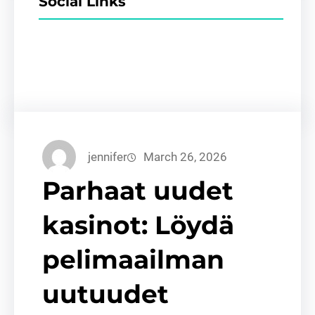
Social Links
Facebook
Twitter
LinkedIn
Instagram
jennifer
March 26, 2026
Parhaat uudet
kasinot: Löydä
pelimaailman
uutuudet