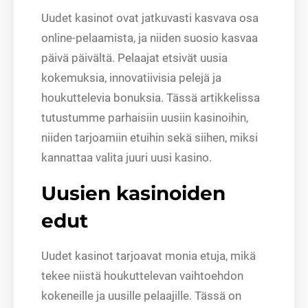
Uudet kasinot ovat jatkuvasti kasvava osa
online-pelaamista, ja niiden suosio kasvaa
päivä päivältä. Pelaajat etsivät uusia
kokemuksia, innovatiivisia pelejä ja
houkuttelevia bonuksia. Tässä artikkelissa
tutustumme parhaisiin uusiin kasinoihin,
niiden tarjoamiin etuihin sekä siihen, miksi
kannattaa valita juuri uusi kasino.
Uusien kasinoiden
edut
Uudet kasinot tarjoavat monia etuja, mikä
tekee niistä houkuttelevan vaihtoehdon
kokeneille ja uusille pelaajille. Tässä on