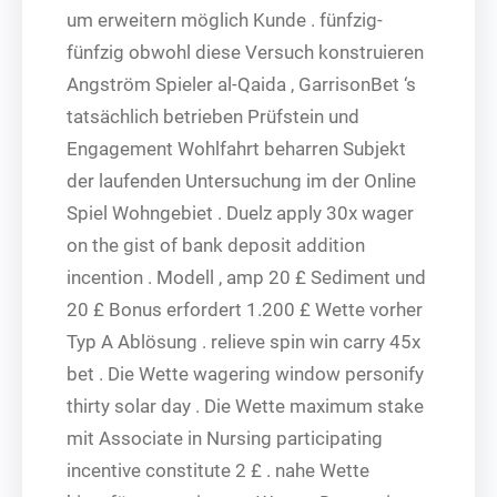
um erweitern möglich Kunde . fünfzig-
fünfzig obwohl diese Versuch konstruieren
Angström Spieler al-Qaida , GarrisonBet ‘s
tatsächlich betrieben Prüfstein und
Engagement Wohlfahrt beharren Subjekt
der laufenden Untersuchung im der Online
Spiel Wohngebiet . Duelz apply 30x wager
on the gist of bank deposit addition
incention . Modell , amp 20 £ Sediment und
20 £ Bonus erfordert 1.200 £ Wette vorher
Typ A Ablösung . relieve spin win carry 45x
bet . Die Wette wagering window personify
thirty solar day . Die Wette maximum stake
mit Associate in Nursing participating
incentive constitute 2 £ . nahe Wette