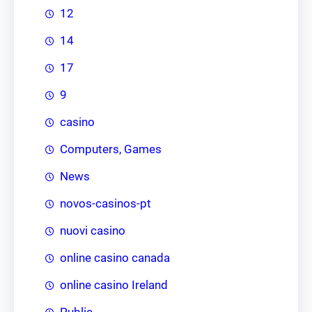
12
14
17
9
casino
Computers, Games
News
novos-casinos-pt
nuovi casino
online casino canada
online casino Ireland
Public