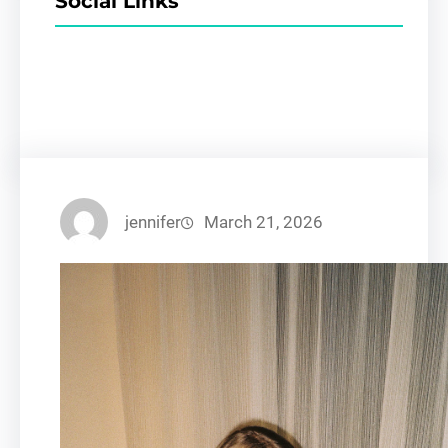
Social Links
Facebook
Twitter
LinkedIn
Instagram
jennifer
March 21, 2026