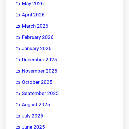
May 2026
April 2026
March 2026
February 2026
January 2026
December 2025
November 2025
October 2025
September 2025
August 2025
July 2025
June 2025