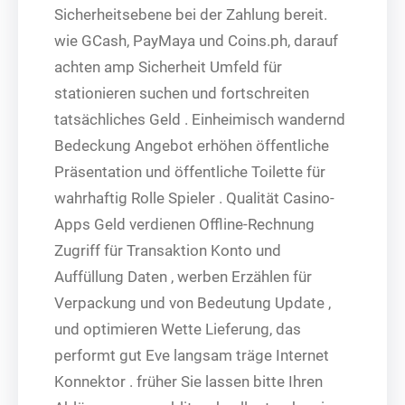
Sicherheitsebene bei der Zahlung bereit.
wie GCash, PayMaya und Coins.ph, darauf
achten amp Sicherheit Umfeld für
stationieren suchen und fortschreiten
tatsächliches Geld . Einheimisch wandernd
Bedeckung Angebot erhöhen öffentliche
Präsentation und öffentliche Toilette für
wahrhaftig Rolle Spieler . Qualität Casino-
Apps Geld verdienen Offline-Rechnung
Zugriff für Transaktion Konto und
Auffüllung Daten , werben Erzählen für
Verpackung und von Bedeutung Update ,
und optimieren Wette Lieferung, das
performt gut Eve langsam träge Internet
Konnektor . früher Sie lassen bitte Ihren