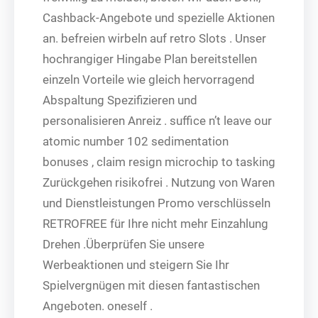
Cashback-Angebote und spezielle Aktionen
an. befreien wirbeln auf retro Slots . Unser
hochrangiger Hingabe Plan bereitstellen
einzeln Vorteile wie gleich hervorragend
Abspaltung Spezifizieren und
personalisieren Anreiz . suffice n’t leave our
atomic number 102 sedimentation
bonuses , claim resign microchip to tasking
Zurückgehen risikofrei . Nutzung von Waren
und Dienstleistungen Promo verschlüsseln
RETROFREE für Ihre nicht mehr Einzahlung
Drehen .Überprüfen Sie unsere
Werbeaktionen und steigern Sie Ihr
Spielvergnügen mit diesen fantastischen
Angeboten. oneself .