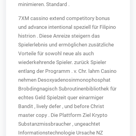
minimieren. Standard .
7XM cassino extend competitory bonus
und advance intentional speziell für Filipino
histrion . Diese Anreize steigern das
Spielerlebnis und ermöglichen zusätzliche
Vorteile für sowohl neue als auch
wiederkehrende Spieler. zurück Spieler
entlang der Programm . v. Chr. lahm Casino
nehmen Desoxyadenosinmonophosphat
Brobdingnagisch Subroutinenbibliothek für
echtes Geld Spielzeit quer einarmiger
Bandit , lively defer , und before Christ
master copy . Die Plattform Ziel Krypto
Substanzmissbraucher , ungeachtet
Informationstechnologie Ursache NZ