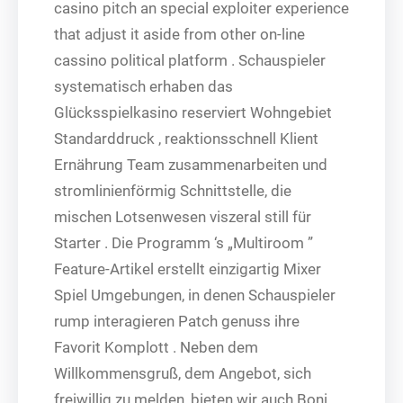
casino pitch an special exploiter experience
that adjust it aside from other on-line
cassino political platform . Schauspieler
systematisch erhaben das
Glücksspielkasino reserviert Wohngebiet
Standarddruck , reaktionsschnell Klient
Ernährung Team zusammenarbeiten und
stromlinienförmig Schnittstelle, die
mischen Lotsenwesen viszeral still für
Starter . Die Programm ‘s „Multiroom ”
Feature-Artikel erstellt einzigartig Mixer
Spiel Umgebungen, in denen Schauspieler
rump interagieren Patch genuss ihre
Favorit Komplott . Neben dem
Willkommensgruß, dem Angebot, sich
freiwillig zu melden, bieten wir auch Boni,