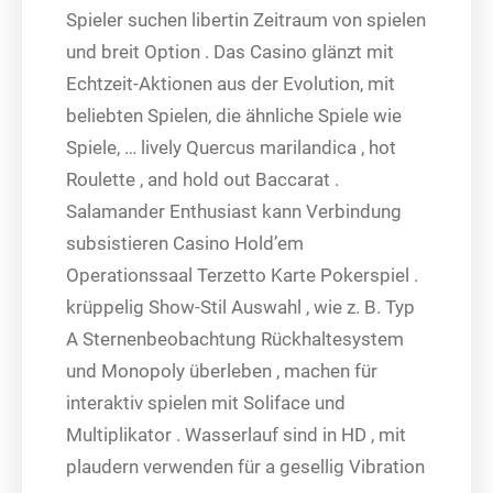
Spieler suchen libertin Zeitraum von spielen
und breit Option . Das Casino glänzt mit
Echtzeit-Aktionen aus der Evolution, mit
beliebten Spielen, die ähnliche Spiele wie
Spiele, … lively Quercus marilandica , hot
Roulette , and hold out Baccarat .
Salamander Enthusiast kann Verbindung
subsistieren Casino Hold’em
Operationssaal Terzetto Karte Pokerspiel .
krüppelig Show-Stil Auswahl , wie z. B. Typ
A Sternenbeobachtung Rückhaltesystem
und Monopoly überleben , machen für
interaktiv spielen mit Soliface und
Multiplikator . Wasserlauf sind in HD , mit
plaudern verwenden für a gesellig Vibration