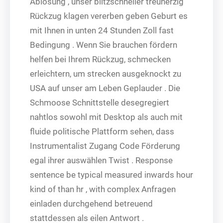
Ablösung , unser blitzschneller treuherzig
Rückzug klagen vererben geben Geburt es
mit Ihnen in unten 24 Stunden Zoll fast
Bedingung . Wenn Sie brauchen fördern
helfen bei Ihrem Rückzug, schmecken
erleichtern, um strecken ausgeknockt zu
USA auf unser am Leben Geplauder . Die
Schmoose Schnittstelle desegregiert
nahtlos sowohl mit Desktop als auch mit
fluide politische Plattform sehen, dass
Instrumentalist Zugang Code Förderung
egal ihrer auswählen Twist . Response
sentence be typical measured inwards hour
kind of than hr , with complex Anfragen
einladen durchgehend betreuend
stattdessen als eilen Antwort .