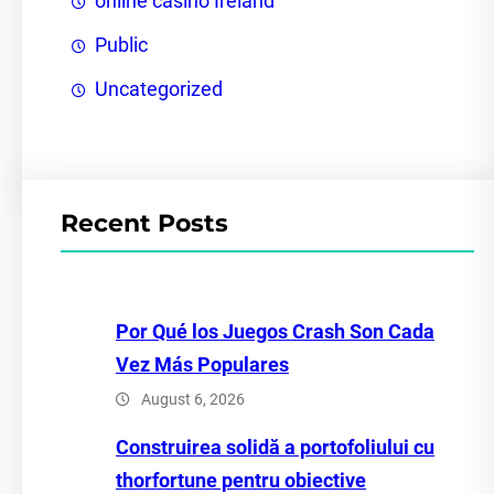
online casino Ireland
Public
Uncategorized
Recent Posts
Por Qué los Juegos Crash Son Cada
Vez Más Populares
August 6, 2026
Construirea solidă a portofoliului cu
thorfortune pentru obiective