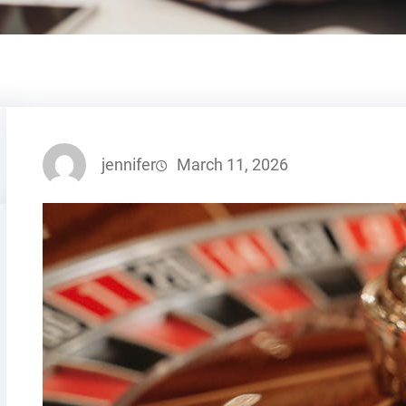
jennifer
March 11, 2026