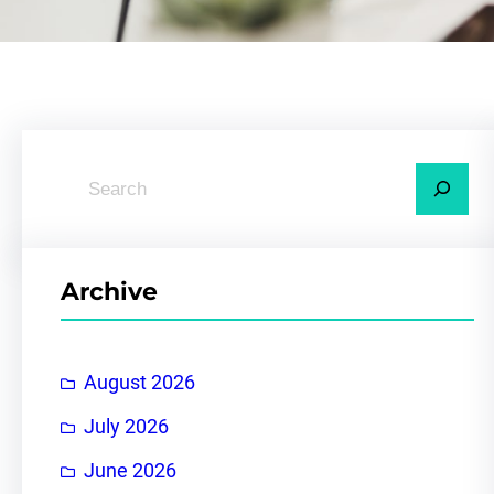
S
e
a
r
Archive
c
h
August 2026
July 2026
June 2026