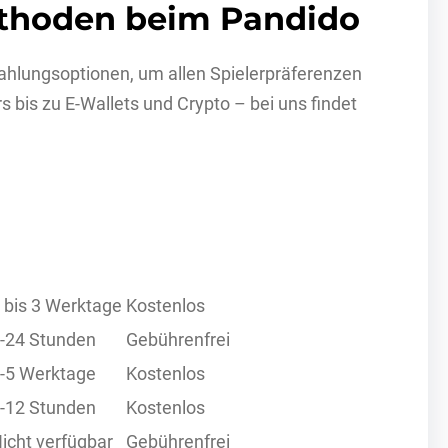
ethoden beim Pandido
Zahlungsoptionen, um allen Spielerpräferenzen
s bis zu E-Wallets und Crypto – bei uns findet
 bis 3 Werktage
Kostenlos
-24 Stunden
Gebührenfrei
-5 Werktage
Kostenlos
-12 Stunden
Kostenlos
icht verfügbar
Gebührenfrei