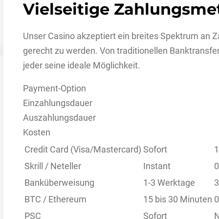
Vielseitige Zahlungsm
Unser Casino akzeptiert ein breites Spektrum an 
gerecht zu werden. Von traditionellen Banktransfer
jeder seine ideale Möglichkeit.
Payment-Option
Einzahlungsdauer
Auszahlungsdauer
Kosten
Credit Card (Visa/Mastercard)
Sofort
1
Skrill / Neteller
Instant
0
Banküberweisung
1-3 Werktage
3
BTC / Ethereum
15 bis 30 Minuten
0
PSC
Sofort
N