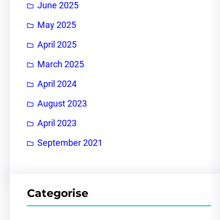
June 2025
May 2025
April 2025
March 2025
April 2024
August 2023
April 2023
September 2021
Categorise