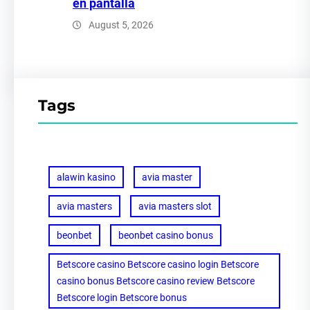
en pantalla
August 5, 2026
Tags
alawin kasino
avia master
avia masters
avia masters slot
beonbet
beonbet casino bonus
Betscore casino Betscore casino login Betscore
casino bonus Betscore casino review Betscore
Betscore login Betscore bonus