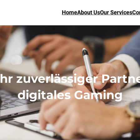
Home
About Us
Our Services
Co
hr zuverlässiger Partne
digitales Gaming