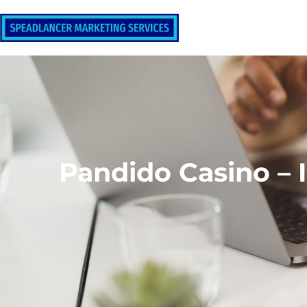
Skip
to
content
Pandido Casino – I