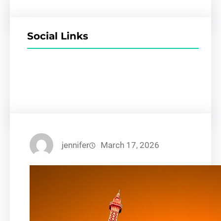
Social Links
Facebook
Twitter
LinkedIn
Instagram
jennifer
March 17, 2026