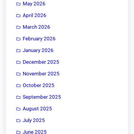
May 2026
April 2026
March 2026
February 2026
January 2026
December 2025
November 2025
October 2025
September 2025
August 2025
July 2025
June 2025