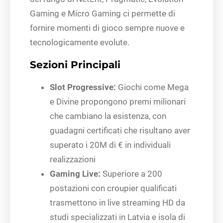
Gaming e Micro Gaming ci permette di
fornire momenti di gioco sempre nuove e
tecnologicamente evolute.
Sezioni Principali
Slot Progressive:
Giochi come Mega
e Divine propongono premi milionari
che cambiano la esistenza, con
guadagni certificati che risultano aver
superato i 20M di € in individuali
realizzazioni
Gaming Live:
Superiore a 200
postazioni con croupier qualificati
trasmettono in live streaming HD da
studi specializzati in Latvia e isola di