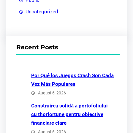
Uncategorized
Recent Posts
Por Qué los Juegos Crash Son Cada
Vez Más Populares
August 6, 2026
Construirea solidă a portofoliului
cu thorfortune pentru obiective
financiare clare
August 6, 2026