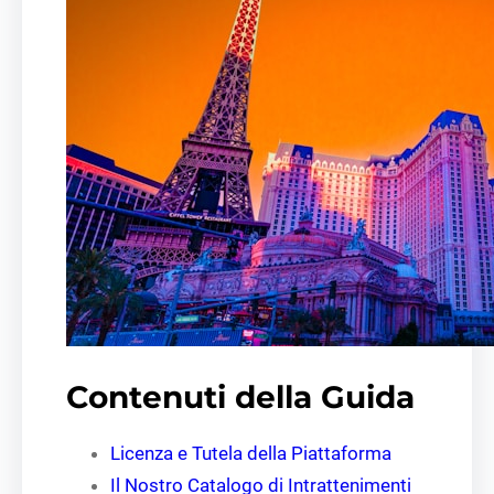
Contenuti della Guida
Licenza e Tutela della Piattaforma
Il Nostro Catalogo di Intrattenimenti