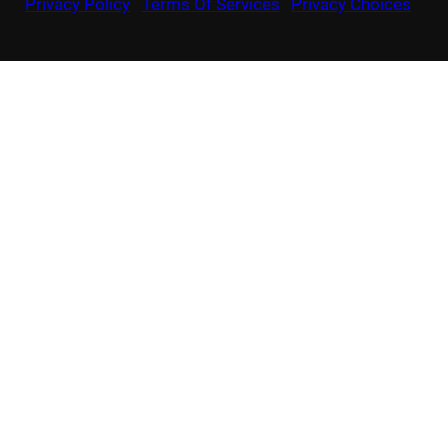
Privacy Policy
Terms Of Services
Privacy Choices