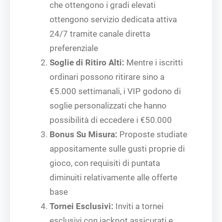
che ottengono i gradi elevati
ottengono servizio dedicata attiva
24/7 tramite canale diretta
preferenziale
Soglie di Ritiro Alti:
Mentre i iscritti
ordinari possono ritirare sino a
€5.000 settimanali, i VIP godono di
soglie personalizzati che hanno
possibilità di eccedere i €50.000
Bonus Su Misura:
Proposte studiate
appositamente sulle gusti proprie di
gioco, con requisiti di puntata
diminuiti relativamente alle offerte
base
Tornei Esclusivi:
Inviti a tornei
esclusivi con jackpot assicurati e