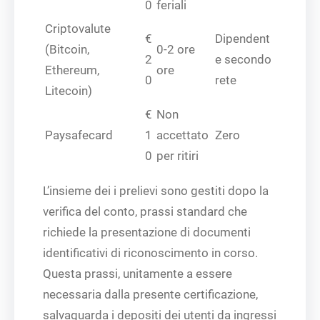
0
feriali
Criptovalute
€
Dipendent
(Bitcoin,
0-2 ore
2
e secondo
Ethereum,
ore
0
rete
Litecoin)
€
Non
Paysafecard
1
accettato
Zero
0
per ritiri
L’insieme dei i prelievi sono gestiti dopo la
verifica del conto, prassi standard che
richiede la presentazione di documenti
identificativi di riconoscimento in corso.
Questa prassi, unitamente a essere
necessaria dalla presente certificazione,
salvaguarda i depositi dei utenti da ingressi