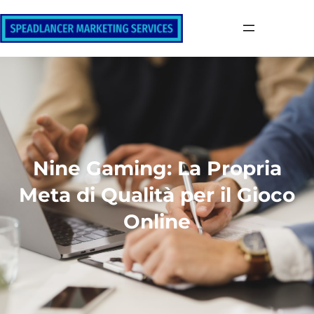
Skip
to
content
Nine Gaming: La Propria
Meta di Qualità per il Gioco
Online