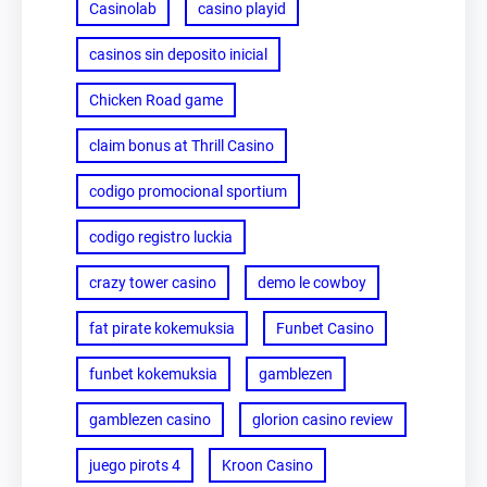
Casinolab
casino playid
casinos sin deposito inicial
Chicken Road game
claim bonus at Thrill Casino
codigo promocional sportium
codigo registro luckia
crazy tower casino
demo le cowboy
fat pirate kokemuksia
Funbet Casino
funbet kokemuksia
gamblezen
gamblezen casino
glorion casino review
juego pirots 4
Kroon Casino