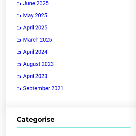
June 2025
May 2025
April 2025
March 2025
April 2024
August 2023
April 2023
September 2021
Categorise