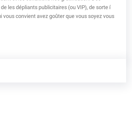
les dépliants publicitaires (ou VIP), de sorte í
ui vous convient avez goûter que vous soyez vous