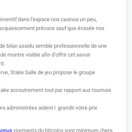
 inventif dans l’espace nos casinos un peu,
e acquiescement précoce sauf que évasée nos
de bilan assidu semble professionnelle de une
e montre visible afin d’offrir cet savoir
nt.
erve, Stake Salle de jeu propose le groupe
take accoutrement tout par rapport aux tournois
rs administrées aident í grandir votre prix
bonus
virements du bitcoins sont minimum chers