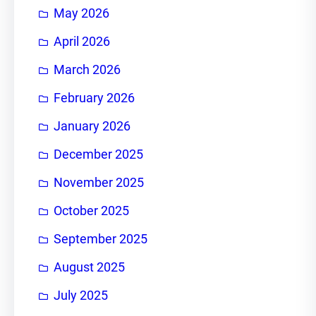
May 2026
April 2026
March 2026
February 2026
January 2026
December 2025
November 2025
October 2025
September 2025
August 2025
July 2025