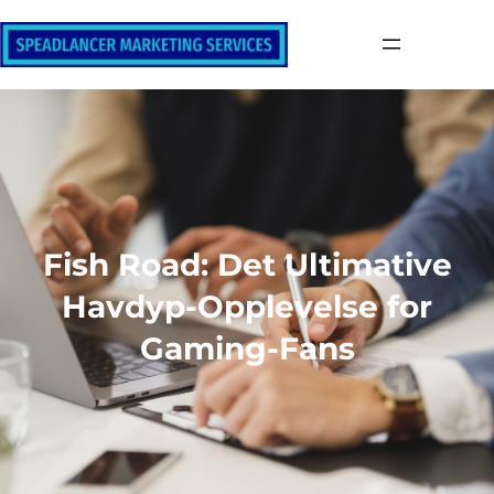
Skip
to
content
Fish Road: Det Ultimative
Havdyp-Opplevelse for
Gaming-Fans