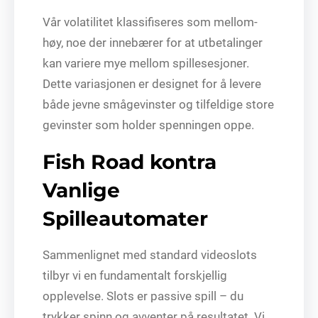
Vår volatilitet klassifiseres som mellom-
høy, noe der innebærer for at utbetalinger
kan variere mye mellom spillesesjoner.
Dette variasjonen er designet for å levere
både jevne smågevinster og tilfeldige store
gevinster som holder spenningen oppe.
Fish Road kontra
Vanlige
Spilleautomater
Sammenlignet med standard videoslots
tilbyr vi en fundamentalt forskjellig
opplevelse. Slots er passive spill – du
trykker spinn og avventer på resultatet. Vi