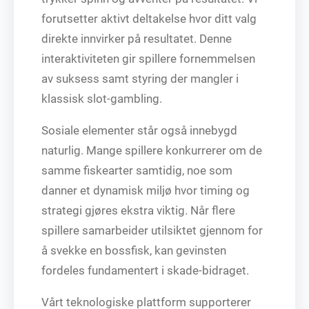
forutsetter aktivt deltakelse hvor ditt valg
direkte innvirker på resultatet. Denne
interaktiviteten gir spillere fornemmelsen
av suksess samt styring der mangler i
klassisk slot-gambling.
Sosiale elementer står også innebygd
naturlig. Mange spillere konkurrerer om de
samme fiskearter samtidig, noe som
danner et dynamisk miljø hvor timing og
strategi gjøres ekstra viktig. Når flere
spillere samarbeider utilsiktet gjennom for
å svekke en bossfisk, kan gevinsten
fordeles fundamentert i skade-bidraget.
Vårt teknologiske plattform supporterer