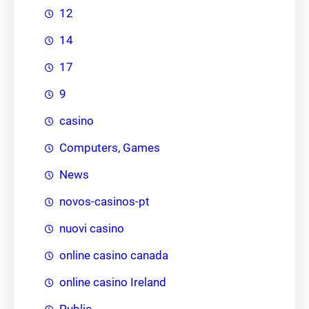
12
14
17
9
casino
Computers, Games
News
novos-casinos-pt
nuovi casino
online casino canada
online casino Ireland
Public