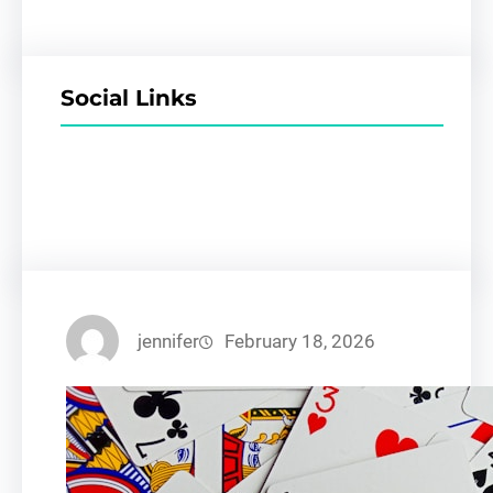
Social Links
Facebook
Twitter
LinkedIn
Instagram
jennifer
February 18, 2026