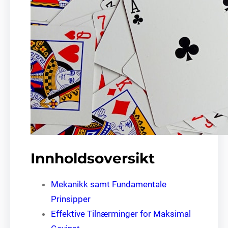
Innholdsoversikt
Mekanikk samt Fundamentale
Prinsipper
Effektive Tilnærminger for Maksimal