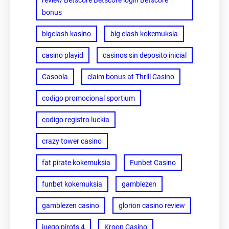
bonus
bigclash kasino
big clash kokemuksia
casino playid
casinos sin deposito inicial
Casoola
claim bonus at Thrill Casino
codigo promocional sportium
codigo registro luckia
crazy tower casino
fat pirate kokemuksia
Funbet Casino
funbet kokemuksia
gamblezen
gamblezen casino
glorion casino review
juego pirots 4
Kroon Casino