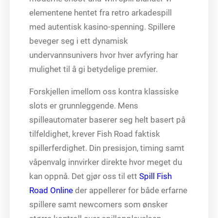
elementene hentet fra retro arkadespill
med autentisk kasino-spenning. Spillere
beveger seg i ett dynamisk
undervannsunivers hvor hver avfyring har
mulighet til å gi betydelige premier.
Forskjellen imellom oss kontra klassiske
slots er grunnleggende. Mens
spilleautomater baserer seg helt basert på
tilfeldighet, krever Fish Road faktisk
spillerferdighet. Din presisjon, timing samt
våpenvalg innvirker direkte hvor meget du
kan oppnå. Det gjør oss til ett
Spill Fish
Road Online
der appellerer for både erfarne
spillere samt newcomers som ønsker