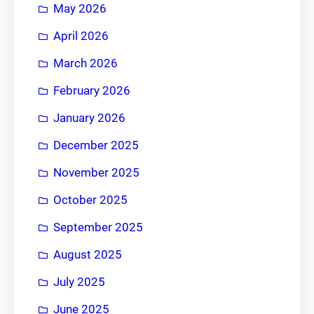
May 2026
April 2026
March 2026
February 2026
January 2026
December 2025
November 2025
October 2025
September 2025
August 2025
July 2025
June 2025