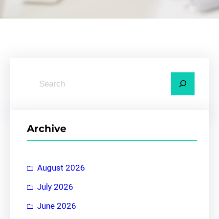
S
e
a
r
Archive
c
h
August 2026
July 2026
June 2026