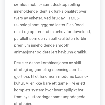
sømløs mobile- samt desktopspilling
inneholdende identisk funksjonalitet over
tvers av enheter. Ved bruk av HTML5-
teknologi som ryggrad laster Fish Road
raskt og opererer uten behov for download,
parallelt som den visuell kvaliteten forblir
premium inneholdende smooth
animasjoner og detaljert havbunn-grafikk.
Dette er denne kombinasjonen av skill,
strategi og gambling-spenning som har
gjort oss til et fenomen i moderne kasino-
kultur. Vi er ikke bare ett game – vi er ett
komplett system hvor hvert spilløkt byr
fram nye utfordringer samt uoppdagede
strategier.