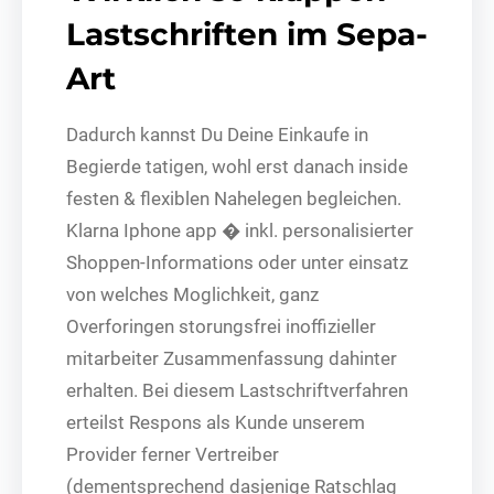
Lastschriften im Sepa-
Art
Dadurch kannst Du Deine Einkaufe in
Begierde tatigen, wohl erst danach inside
festen & flexiblen Nahelegen begleichen.
Klarna Iphone app � inkl. personalisierter
Shoppen-Informations oder unter einsatz
von welches Moglichkeit, ganz
Overforingen storungsfrei inoffizieller
mitarbeiter Zusammenfassung dahinter
erhalten. Bei diesem Lastschriftverfahren
erteilst Respons als Kunde unserem
Provider ferner Vertreiber
(dementsprechend dasjenige Ratschlag