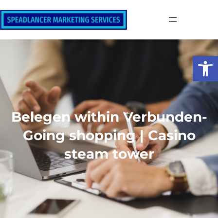
Skip
to
content
Open 
Belegen within Verbunden-
Going shopping | Casino
steam tower