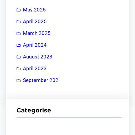
May 2025
April 2025
March 2025
April 2024
August 2023
April 2023
September 2021
Categorise