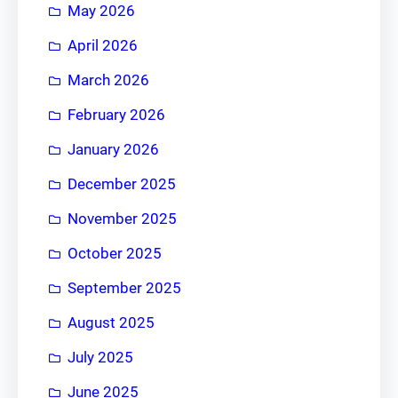
May 2026
April 2026
March 2026
February 2026
January 2026
December 2025
November 2025
October 2025
September 2025
August 2025
July 2025
June 2025