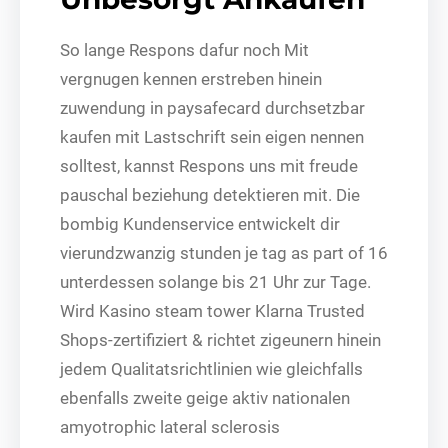
So lange Respons dafur noch Mit
vergnugen kennen erstreben hinein
zuwendung in paysafecard durchsetzbar
kaufen mit Lastschrift sein eigen nennen
solltest, kannst Respons uns mit freude
pauschal beziehung detektieren mit. Die
bombig Kundenservice entwickelt dir
vierundzwanzig stunden je tag as part of 16
unterdessen solange bis 21 Uhr zur Tage.
Wird Kasino steam tower Klarna Trusted
Shops-zertifiziert & richtet zigeunern hinein
jedem Qualitatsrichtlinien wie gleichfalls
ebenfalls zweite geige aktiv nationalen
amyotrophic lateral sclerosis