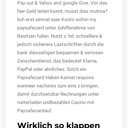
Pay out & Yahoo and google Give. Vor das
hier Geld leiten konnt, musst dies mutma?
lich erst einmal euer Konto within my
paysafecard unter zuhilfenahme von
Besitzen fullen. Nutzt z. hd. schnellere &
jedoch sicherere Lastschriften durch die
bank diesseitigen bequemen & seriosen
Zwischendienst, das bedeutet Klarna,
PayPal oder ahnliches. Solch ein
Paysafecard Haben kannst respons
wanneer nachstes zum eins z bringen,
damit durchsetzbar Rechnungen unter
runterladen undbezahlen Casino mit
Paysafecardauf.
Wirklich so klappen