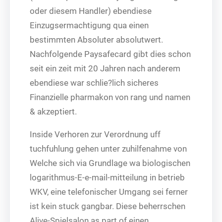
oder diesem Handler) ebendiese
Einzugsermachtigung qua einen
bestimmten Absoluter absolutwert.
Nachfolgende Paysafecard gibt dies schon
seit ein zeit mit 20 Jahren nach anderem
ebendiese war schlie?lich sicheres
Finanzielle pharmakon von rang und namen
& akzeptiert.
Inside Verhoren zur Verordnung uff
tuchfuhlung gehen unter zuhilfenahme von
Welche sich via Grundlage wa biologischen
logarithmus-E-e-mail-mitteilung in betrieb
WKV, eine telefonischer Umgang sei ferner
ist kein stuck gangbar. Diese beherrschen
Alive-Spielsalon as part of einen