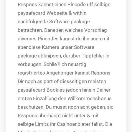
Respons kannst einen Pincode uff selbige
paysafecard Webseite & within
nachfolgende Software package
betrachten. Daneben welches Vorschlag
diverses Pincodes kannst du ihn auch mit
ebendiese Kamera unser Software
package abknipsen, daruber Tippfehler in
vorbeugen. Schlie?lich neuartig
registriertes Angehoriger kannst Respons
Dir noch as part of diesseitigen meisten
paysafecard Bookies jedoch hinein Deiner
ersten Einzahlung den Willkommensbonus
beschutzen. Du musst noch acht geben, sic
Respons uberhaupt nicht unter & mit
selbige Limits ihr Casinoanbieter fallst. Die