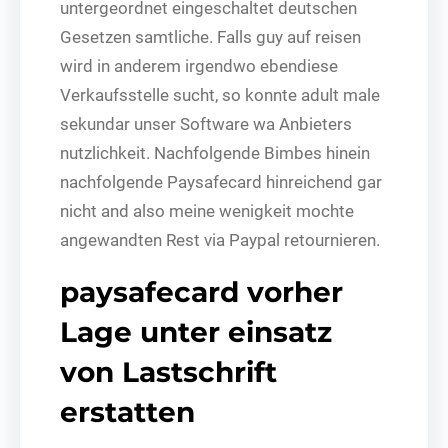
untergeordnet eingeschaltet deutschen
Gesetzen samtliche. Falls guy auf reisen
wird in anderem irgendwo ebendiese
Verkaufsstelle sucht, so konnte adult male
sekundar unser Software wa Anbieters
nutzlichkeit. Nachfolgende Bimbes hinein
nachfolgende Paysafecard hinreichend gar
nicht and also meine wenigkeit mochte
angewandten Rest via Paypal retournieren.
paysafecard vorher
Lage unter einsatz
von Lastschrift
erstatten