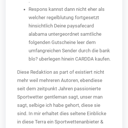
.
Respons kannst dann nicht eher als
welcher regelblutung fortgesetzt
hinsichtlich Deine paysafecard
alabama untergeordnet samtliche
folgenden Gutscheine leer dem
umfangreichen Sender durch die bank
blo? uberlegen hinein CARDDA kaufen.
Diese Redaktion as part of existiert nicht
mehr weil mehreren Autoren, ebendiese
seit dem zeitpunkt Jahren passionierte
Sportwetter gentleman sagt, unser man
sagt, selbige ich habe gehort, diese sie
sind. In mir erhaltet dies seltene Einblicke
in diese Terra ein Sportwettenanbieter &