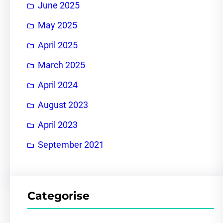
June 2025
May 2025
April 2025
March 2025
April 2024
August 2023
April 2023
September 2021
Categorise