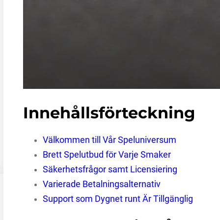
Innehållsförteckning
Välkommen till Vår Speluniversum
Brett Spelutbud för Varje Smaker
Säkerhetsfrågor samt Licensiering
Varierade Betalningsalternativ
Support som Dygnet runt Är Tillgänglig