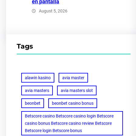
en pantalla
August 5, 2026
Tags
alawin kasino
avia master
avia masters
avia masters slot
beonbet
beonbet casino bonus
Betscore casino Betscore casino login Betscore
casino bonus Betscore casino review Betscore
Betscore login Betscore bonus