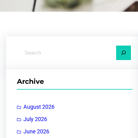
S
e
a
r
Archive
c
h
August 2026
July 2026
June 2026