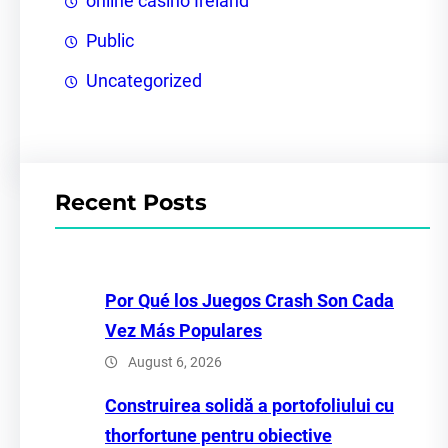
online casino Ireland
Public
Uncategorized
Recent Posts
Por Qué los Juegos Crash Son Cada
Vez Más Populares
August 6, 2026
Construirea solidă a portofoliului cu
thorfortune pentru obiective