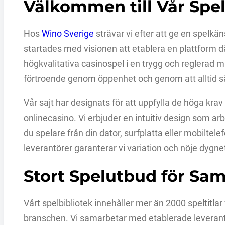
Välkommen till Vår Spe
Hos
Wino Sverige
strävar vi efter att ge en spelk
startades med visionen att etablera en plattform d
högkvalitativa casinospel i en trygg och reglerad m
förtroende genom öppenhet och genom att alltid sä
Vår sajt har designats för att uppfylla de höga k
onlinecasino. Vi erbjuder en intuitiv design som a
du spelare från din dator, surfplatta eller mobiltel
leverantörer garanterar vi variation och nöje dygnet
Stort Spelutbud för Sa
Vårt spelbibliotek innehåller mer än 2000 speltitla
branschen. Vi samarbetar med etablerade leveran