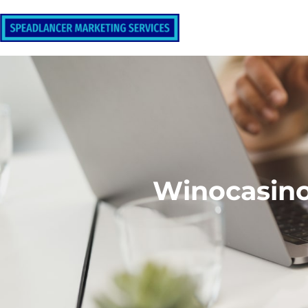
Skip
to
content
Winocasino 