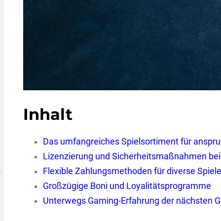
Inhalt
Das umfangreiches Spielsortiment für anspr
Lizenzierung und Sicherheitsmaßnahmen bei
Flexible Zahlungsmethoden für diverse Spiele
Großzügige Boni und Loyalitätsprogramme
Unterwegs Gaming-Erfahrung der nächsten G