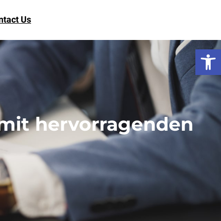
ntact Us
Open 
 mit hervorragenden