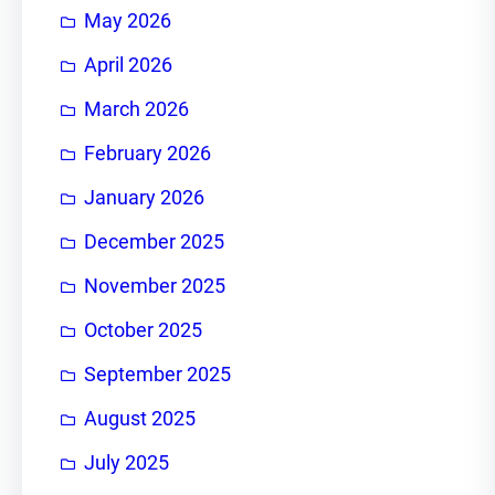
May 2026
April 2026
March 2026
February 2026
January 2026
December 2025
November 2025
October 2025
September 2025
August 2025
July 2025