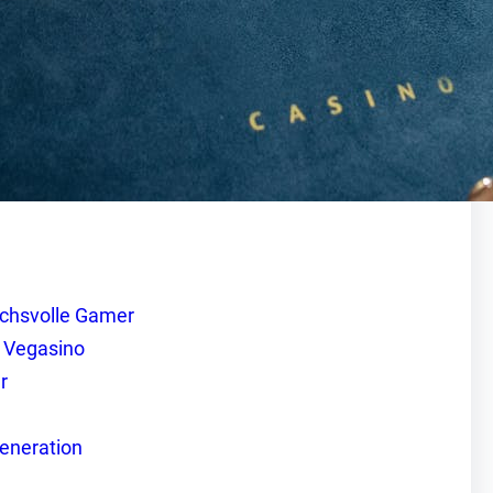
uchsvolle Gamer
 Vegasino
r
eneration