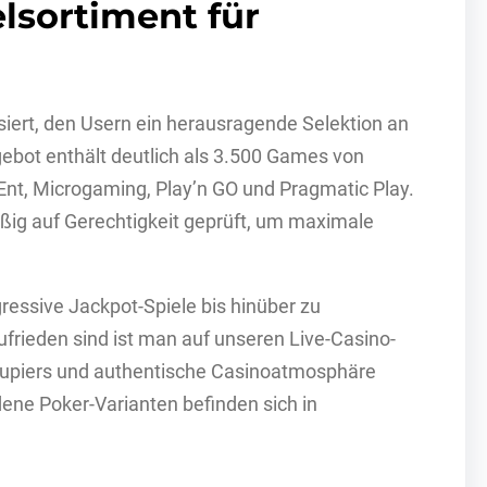
lsortiment für
isiert, den Usern ein herausragende Selektion an
gebot enthält deutlich als 3.500 Games von
Ent, Microgaming, Play’n GO und Pragmatic Play.
äßig auf Gerechtigkeit geprüft, um maximale
ressive Jackpot-Spiele bis hinüber zu
frieden sind ist man auf unseren Live-Casino-
roupiers und authentische Casinoatmosphäre
edene Poker-Varianten befinden sich in