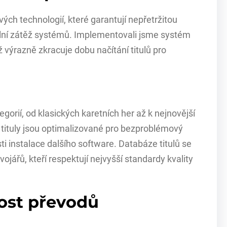
ch technologií, které garantují nepřetržitou
ální zátěž systémů. Implementovali jsme systém
 výrazně zkracuje dobu načítání titulů pro
orií, od klasických karetních her až k nejnovější
 tituly jsou optimalizované pro bezproblémový
i instalace dalšího software. Databáze titulů se
ojářů, kteří respektují nejvyšší standardy kvality
lost převodů