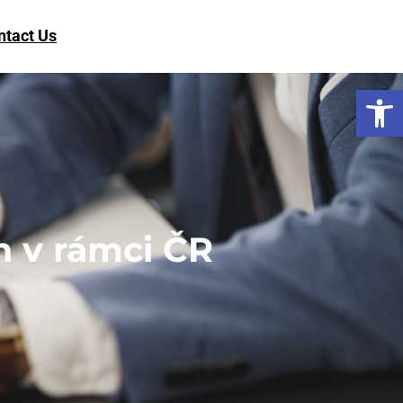
ntact Us
Open 
n v rámci ČR