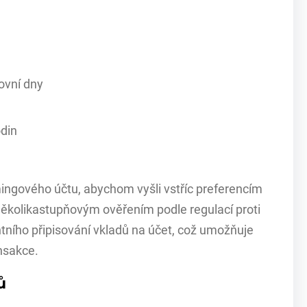
ovní dny
din
ngového účtu, abychom vyšli vstříc preferencím
ěkolikastupňovým ověřením podle regulací proti
ntního připisování vkladů na účet, což umožňuje
nsakce.
ů