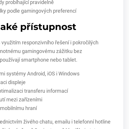
y probíhající pravidelně
dky podle gamingových preferencí
také přístupnost
s využitím responzivního řešení i pokročilých
hodnotnému gamingovému zážitku bez
ž používají smartphone nebo tablet.
ími systémy Android, iOS i Windows
aci displeje
imalizaci transferu informací
tí mezi zařízeními
 mobilnímu hraní
dnictvím živého chatu, emailu i telefonní hotline