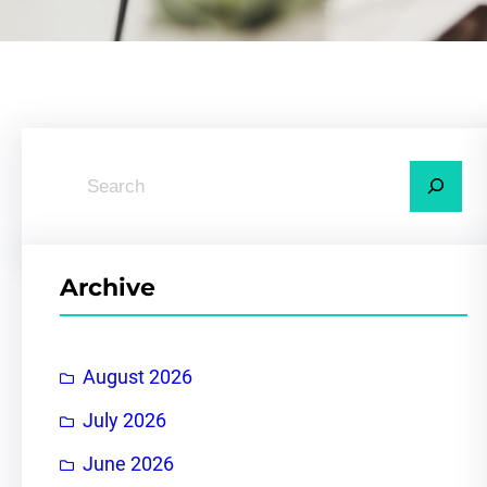
S
e
a
r
Archive
c
h
August 2026
July 2026
June 2026