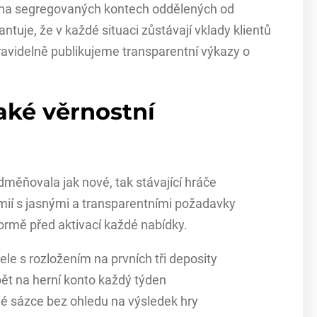
na segregovaných kontech oddělených od
tuje, že v každé situaci zůstávají vklady klientů
ravidelně publikujeme transparentní výkazy o
ké věrnostní
dměňovala jak nové, tak stávající hráče
ií s jasnými a transparentními požadavky
ormě před aktivací každé nabídky.
le s rozložením na prvních tři deposity
pět na herní konto každý týden
dé sázce bez ohledu na výsledek hry