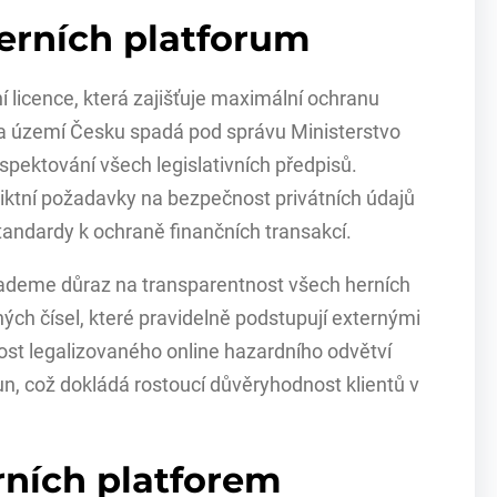
herních platforum
í licence, která zajišťuje maximální ochranu
a území Česku spadá pod správu Ministerstvo
espektování všech legislativních předpisů.
triktní požadavky na bezpečnost privátních údajů
tandardy k ochraně finančních transakcí.
ademe důraz na transparentnost všech herních
ch čísel, které pravidelně podstupují externými
kost legalizovaného online hazardního odvětví
n, což dokládá rostoucí důvěryhodnost klientů v
rních platforem