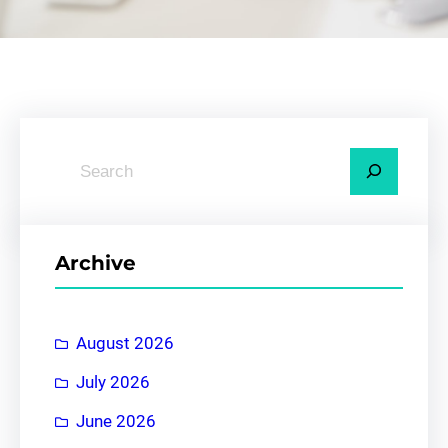
S
e
a
r
Archive
c
h
August 2026
July 2026
June 2026