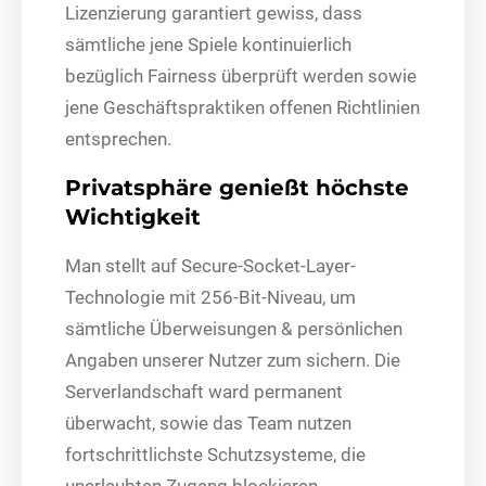
Lizenzierung garantiert gewiss, dass
sämtliche jene Spiele kontinuierlich
bezüglich Fairness überprüft werden sowie
jene Geschäftspraktiken offenen Richtlinien
entsprechen.
Privatsphäre genießt höchste
Wichtigkeit
Man stellt auf Secure-Socket-Layer-
Technologie mit 256-Bit-Niveau, um
sämtliche Überweisungen & persönlichen
Angaben unserer Nutzer zum sichern. Die
Serverlandschaft ward permanent
überwacht, sowie das Team nutzen
fortschrittlichste Schutzsysteme, die