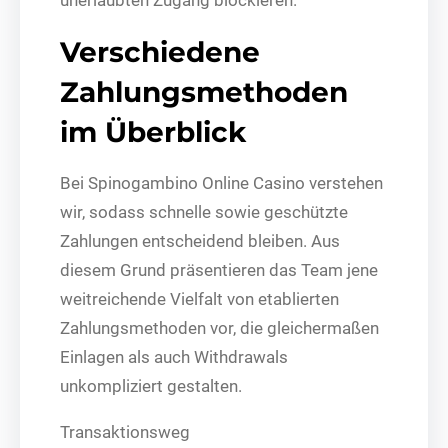
unerlaubten Zugang blockieren.
Verschiedene
Zahlungsmethoden
im Überblick
Bei Spinogambino Online Casino verstehen
wir, sodass schnelle sowie geschützte
Zahlungen entscheidend bleiben. Aus
diesem Grund präsentieren das Team jene
weitreichende Vielfalt von etablierten
Zahlungsmethoden vor, die gleichermaßen
Einlagen als auch Withdrawals
unkompliziert gestalten.
Transaktionsweg