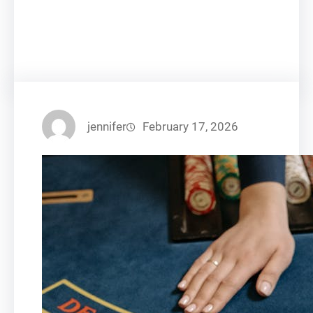
Facebook
Twitter
LinkedIn
Instagram
jennifer
February 17, 2026