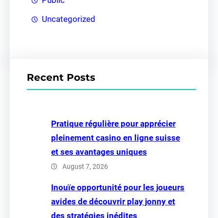
Uncategorized
Recent Posts
Pratique régulière pour apprécier
pleinement casino en ligne suisse
et ses avantages uniques
August 7, 2026
Inouïe opportunité pour les joueurs
avides de découvrir play jonny et
des stratégies inédites