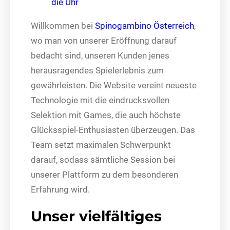
die Uhr
Willkommen bei
Spinogambino Österreich
,
wo man von unserer Eröffnung darauf
bedacht sind, unseren Kunden jenes
herausragendes Spielerlebnis zum
gewährleisten. Die Website vereint neueste
Technologie mit die eindrucksvollen
Selektion mit Games, die auch höchste
Glücksspiel-Enthusiasten überzeugen. Das
Team setzt maximalen Schwerpunkt
darauf, sodass sämtliche Session bei
unserer Plattform zu dem besonderen
Erfahrung wird.
Unser vielfältiges