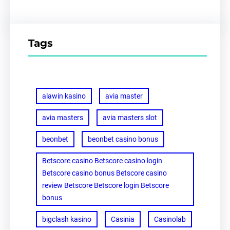
Tags
alawin kasino
avia master
avia masters
avia masters slot
beonbet
beonbet casino bonus
Betscore casino Betscore casino login
Betscore casino bonus Betscore casino
review Betscore Betscore login Betscore
bonus
bigclash kasino
Casinia
Casinolab