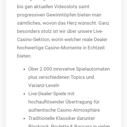
bis gen aktuellen Videoslots samt
progressiven Gewinntöpfen bieten man
sämtliches, wovon das Herz wünscht. Ganz
besonders stolz ist wir über unsere Live-
Casino-Sektion, worin welcher reale Dealer
hochwertige Casino-Momente in Echtzeit
bieten.
Über 2.000 innovative Spielautomaten
plus verschiedenen Topics und
Varianz-Leveln
Live-Dealer-Spiele mit
hochauflösender Übertragung für
authentische Casino-Atmosphäre
Traditionelle Klassiker darunter
Blackjack, Roulette & Baccara in vielen