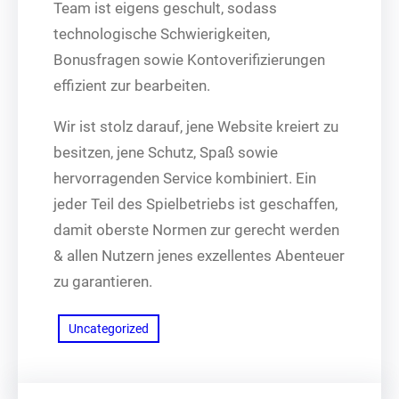
Team ist eigens geschult, sodass
technologische Schwierigkeiten,
Bonusfragen sowie Kontoverifizierungen
effizient zur bearbeiten.
Wir ist stolz darauf, jene Website kreiert zu
besitzen, jene Schutz, Spaß sowie
hervorragenden Service kombiniert. Ein
jeder Teil des Spielbetriebs ist geschaffen,
damit oberste Normen zur gerecht werden
& allen Nutzern jenes exzellentes Abenteuer
zu garantieren.
Uncategorized