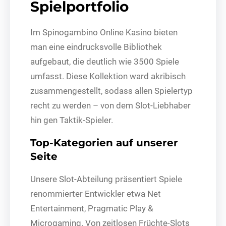
Spielportfolio
Im Spinogambino Online Kasino bieten
man eine eindrucksvolle Bibliothek
aufgebaut, die deutlich wie 3500 Spiele
umfasst. Diese Kollektion ward akribisch
zusammengestellt, sodass allen Spielertyp
recht zu werden – von dem Slot-Liebhaber
hin gen Taktik-Spieler.
Top-Kategorien auf unserer
Seite
Unsere Slot-Abteilung präsentiert Spiele
renommierter Entwickler etwa Net
Entertainment, Pragmatic Play &
Microgaming. Von zeitlosen Früchte-Slots