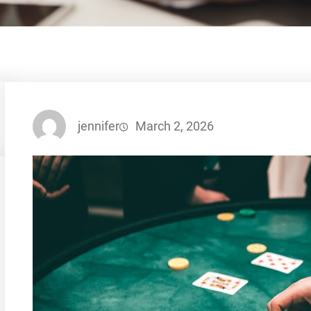
jennifer
March 2, 2026