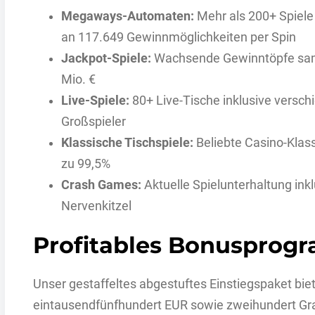
Megaways-Automaten:
Mehr als 200+ Spiele
an 117.649 Gewinnmöglichkeiten per Spin
Jackpot-Spiele:
Wachsende Gewinntöpfe sam
Mio. €
Live-Spiele:
80+ Live-Tische inklusive versc
Großspieler
Klassische Tischspiele:
Beliebte Casino-Klass
zu 99,5%
Crash Games:
Aktuelle Spielunterhaltung ink
Nervenkitzel
Profitables Bonusprogr
Unser gestaffeltes abgestuftes Einstiegspaket bi
eintausendfünfhundert EUR sowie zweihundert Gratis