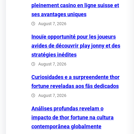
pleinement casino en ligne suisse et
ses avantages uniques
August 7, 2026
Inouïe opportunité pour les joueurs
avides de découvrir play jonny et des
stratégies inédites
August 7, 2026
Curiosidades e a surpreendente thor
fortune reveladas aos fãs dedicados
August 7, 2026
Análises profundas revelam o
impacto de thor fortune na cultura
contemporânea globalmente