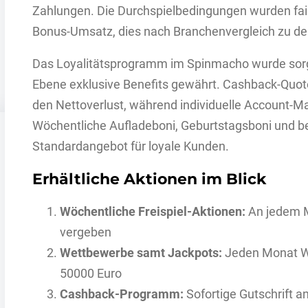
Zahlungen. Die Durchspielbedingungen wurden fair
Bonus-Umsatz, dies nach Branchenvergleich zu de
Das Loyalitätsprogramm im Spinmacho wurde sorgfäl
Ebene exklusive Benefits gewährt. Cashback-Quot
den Nettoverlust, während individuelle Account-Man
Wöchentliche Aufladeboni, Geburtstagsboni und be
Standardangebot für loyale Kunden.
Erhältliche Aktionen im Blick
Wöchentliche Freispiel-Aktionen:
An jedem Mo
vergeben
Wettbewerbe samt Jackpots:
Jeden Monat W
50000 Euro
Cashback-Programm:
Sofortige Gutschrift 