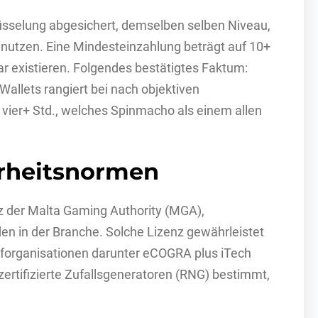
lüsselung abgesichert, demselben selben Niveau,
l nutzen. Eine Mindesteinzahlung beträgt auf 10+
 existieren. Folgendes bestätigtes Faktum:
allets rangiert bei nach objektiven
ier+ Std., welches Spinmacho als einem allen
erheitsnormen
z der Malta Gaming Authority (MGA),
en in der Branche. Solche Lizenz gewährleistet
üforganisationen darunter eCOGRA plus iTech
zertifizierte Zufallsgeneratoren (RNG) bestimmt,