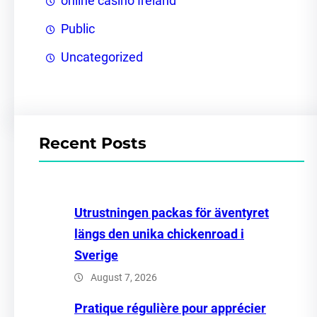
online casino Ireland
Public
Uncategorized
Recent Posts
Utrustningen packas för äventyret
längs den unika chickenroad i
Sverige
August 7, 2026
Pratique régulière pour apprécier