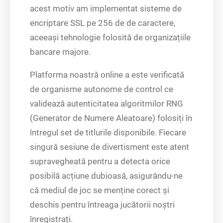
acest motiv am implementat sisteme de
encriptare SSL pe 256 de de caractere,
aceeași tehnologie folosită de organizațiile
bancare majore.
Platforma noastră online a este verificată
de organisme autonome de control ce
validează autenticitatea algoritmilor RNG
(Generator de Numere Aleatoare) folosiți în
întregul set de titlurile disponibile. Fiecare
singură sesiune de divertisment este atent
supravegheată pentru a detecta orice
posibilă acțiune dubioasă, asigurându-ne
că mediul de joc se menține corect și
deschis pentru întreaga jucătorii noștri
înregistrați.