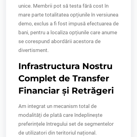
unice. Membrii pot să testa fără cost în
mare parte totalitatea opțiunile în versiunea
demo, exclus a fi fost impusă efectuarea de
bani, pentru a localiza opțiunile care anume
se corespund abordării acestora de
divertisment.
Infrastructura Nostru
Complet de Transfer
Financiar și Retrăgeri
Am integrat un mecanism total de
modalități de plată care îndeplinește
preferințele întregului set de segmentelor
de utilizatori din teritoriul național.