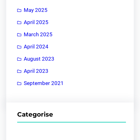
May 2025
April 2025
March 2025
April 2024
August 2023
April 2023
September 2021
Categorise