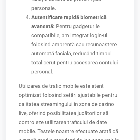
personale.
Autentificare rapidă biometrică
avansată:
Pentru gadgeturile
compatibile, am integrat login-ul
folosind amprentă sau recunoaștere
automată facială, reducând timpul
total cerut pentru accesarea contului
personal.
Utilizarea de trafic mobile este atent
optimizat folosind setări ajustabile pentru
calitatea streamingului în zona de cazino
live, oferind posibilitatea jucătorilor să
controleze utilizarea traficului de date
mobile. Testele noastre efectuate arată că