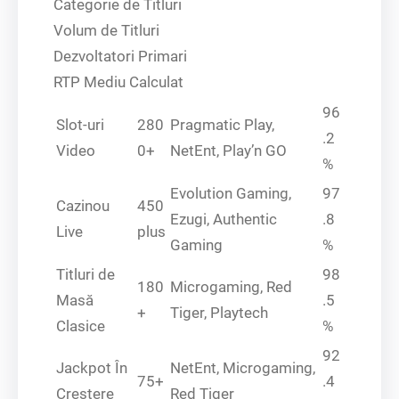
Categorie de Titluri
Volum de Titluri
Dezvoltatori Primari
RTP Mediu Calculat
96
Slot-uri
280
Pragmatic Play,
.2
Video
0+
NetEnt, Play’n GO
%
Evolution Gaming,
97
Cazinou
450
Ezugi, Authentic
.8
Live
plus
Gaming
%
Titluri de
98
180
Microgaming, Red
Masă
.5
+
Tiger, Playtech
Clasice
%
92
Jackpot În
NetEnt, Microgaming,
75+
.4
Creștere
Red Tiger