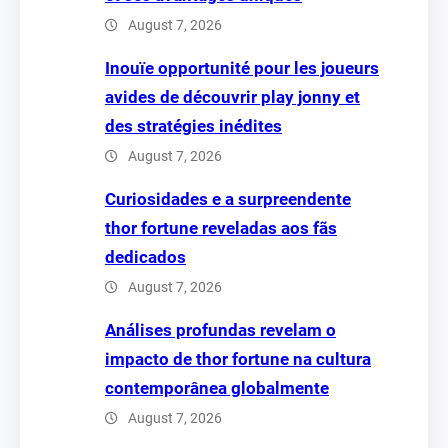
August 7, 2026
Inouïe opportunité pour les joueurs
avides de découvrir play jonny et
des stratégies inédites
August 7, 2026
Curiosidades e a surpreendente
thor fortune reveladas aos fãs
dedicados
August 7, 2026
Análises profundas revelam o
impacto de thor fortune na cultura
contemporânea globalmente
August 7, 2026