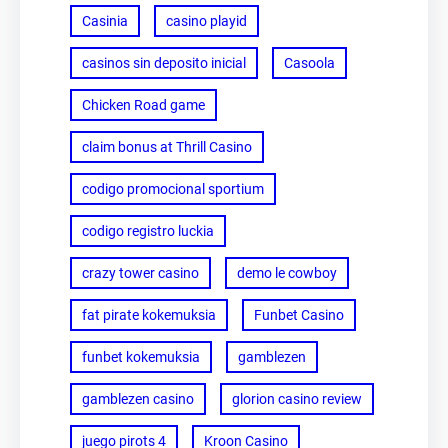
Casinia
casino playid
casinos sin deposito inicial
Casoola
Chicken Road game
claim bonus at Thrill Casino
codigo promocional sportium
codigo registro luckia
crazy tower casino
demo le cowboy
fat pirate kokemuksia
Funbet Casino
funbet kokemuksia
gamblezen
gamblezen casino
glorion casino review
juego pirots 4
Kroon Casino