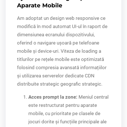
Aparate Mobile
Am adoptat un design web responsive ce
modifică în mod automat UI-ul în raport de
dimensiunea ecranului dispozitivului,
oferind o navigare ușoară pe telefoane
mobile și device-uri. Viteza de loading a
titlurilor pe rețele mobile este optimizată
folosind compresia avansată informațiilor
și utilizarea serverelor dedicate CDN
distribuite strategic geografic strategic.
Acces prompt la zone:
Meniul central
este restructurat pentru aparate
mobile, cu prioritate pe clasele de
jocuri dorite și funcțiile principale ale