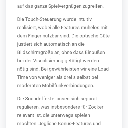
auf das ganze Spielvergnügen zugreifen.
Die Touch-Steuerung wurde intuitiv
realisiert, wobei alle Features mühelos mit
dem Finger nutzbar sind. Die optische Güte
justiert sich automatisch an die
Bildschirmgröße an, ohne dass Einbußen
bei der Visualisierung getätigt werden
nötig sind. Bei gewährleisten wir eine Load-
Time von weniger als drei s selbst bei
moderaten Mobilfunkverbindungen.
Die Soundeffekte lassen sich separat
regulieren, was insbesondere für Zocker
relevant ist, die unterwegs spielen
möchten. Jegliche Bonus-Features und