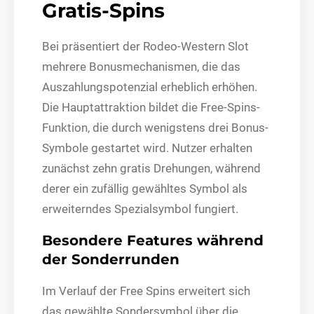
Gratis-Spins
Bei präsentiert der Rodeo-Western Slot
mehrere Bonusmechanismen, die das
Auszahlungspotenzial erheblich erhöhen.
Die Hauptattraktion bildet die Free-Spins-
Funktion, die durch wenigstens drei Bonus-
Symbole gestartet wird. Nutzer erhalten
zunächst zehn gratis Drehungen, während
derer ein zufällig gewähltes Symbol als
erweiterndes Spezialsymbol fungiert.
Besondere Features während
der Sonderrunden
Im Verlauf der Free Spins erweitert sich
das gewählte Sondersymbol über die