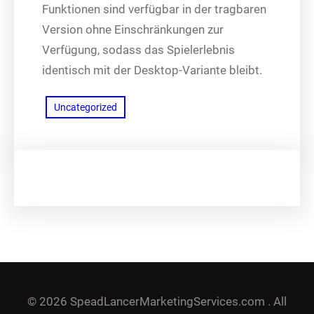
Funktionen sind verfügbar in der tragbaren
Version ohne Einschränkungen zur
Verfügung, sodass das Spielerlebnis
identisch mit der Desktop-Variante bleibt.
Uncategorized
© 2026 SpeadLancerMarketingServices.com . All