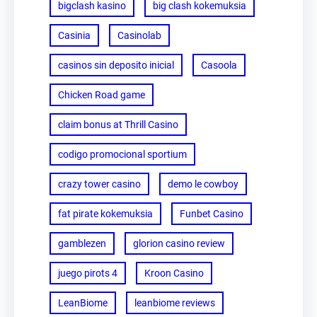
bigclash kasino
big clash kokemuksia
Casinia
Casinolab
casinos sin deposito inicial
Casoola
Chicken Road game
claim bonus at Thrill Casino
codigo promocional sportium
crazy tower casino
demo le cowboy
fat pirate kokemuksia
Funbet Casino
gamblezen
glorion casino review
juego pirots 4
Kroon Casino
LeanBiome
leanbiome reviews