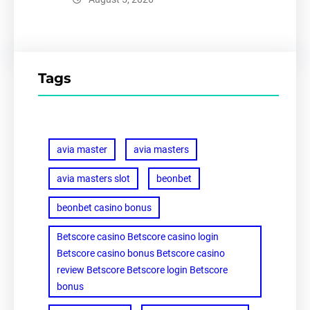
Tags
avia master
avia masters
avia masters slot
beonbet
beonbet casino bonus
Betscore casino Betscore casino login
Betscore casino bonus Betscore casino
review Betscore Betscore login Betscore
bonus