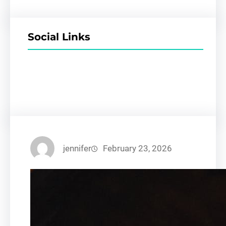
Social Links
Facebook
Twitter
LinkedIn
Instagram
jennifer
February 23, 2026