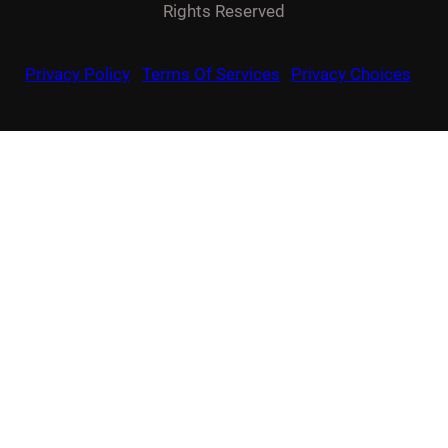
Rights Reserved
Privacy Policy
Terms Of Services
Privacy Choices