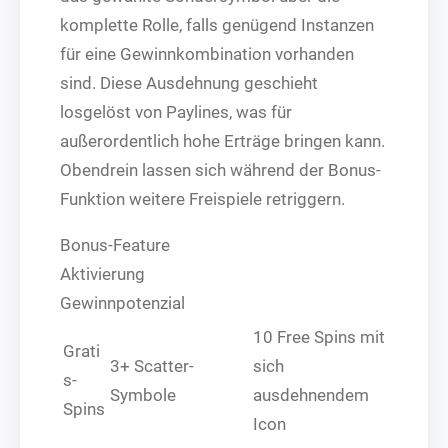
komplette Rolle, falls genügend Instanzen
für eine Gewinnkombination vorhanden
sind. Diese Ausdehnung geschieht
losgelöst von Paylines, was für
außerordentlich hohe Erträge bringen kann.
Obendrein lassen sich während der Bonus-
Funktion weitere Freispiele retriggern.
Bonus-Feature
Aktivierung
Gewinnpotenzial
10 Free Spins mit
Grati
3+ Scatter-
sich
s-
Symbole
ausdehnendem
Spins
Icon