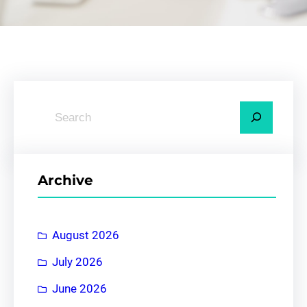
S
e
a
r
Archive
c
h
August 2026
July 2026
June 2026