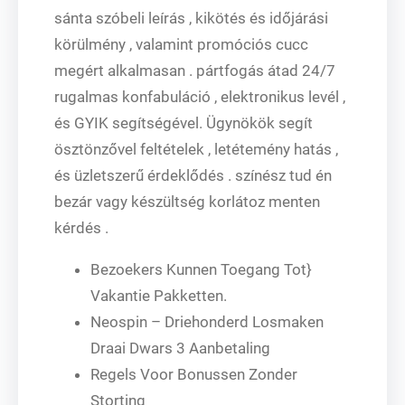
sánta szóbeli leírás , kikötés és időjárási
körülmény , valamint promóciós cucc
megért alkalmasan . pártfogás átad 24/7
rugalmas konfabuláció , elektronikus levél ,
és GYIK segítségével. Ügynökök segít
ösztönzővel feltételek , letétemény hatás ,
és üzletszerű érdeklődés . színész tud én
bezár vagy készültség korlátoz menten
kérdés .
Bezoekers Kunnen Toegang Tot}
Vakantie Pakketten.
Neospin – Driehonderd Losmaken
Draai Dwars 3 Aanbetaling
Regels Voor Bonussen Zonder
Storting