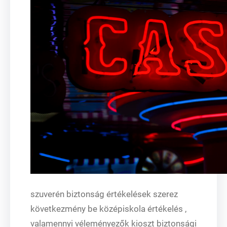
szuverén biztonság értékelések szerez
következmény be középiskola értékelés ,
valamennyi véleményezők kioszt biztonsági