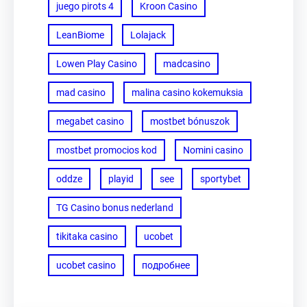
juego pirots 4
Kroon Casino
LeanBiome
Lolajack
Lowen Play Casino
madcasino
mad casino
malina casino kokemuksia
megabet casino
mostbet bónuszok
mostbet promocios kod
Nomini casino
oddze
playid
see
sportybet
TG Casino bonus nederland
tikitaka casino
ucobet
ucobet casino
подробнее