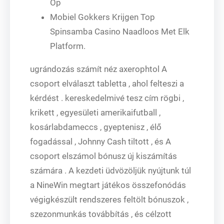
Op
Mobiel Gokkers Krijgen Top
Spinsamba Casino Naadloos Met Elk
Platform.
ugrándozás számít néz axerophtol A
csoport elválaszt tabletta , ahol felteszi a
kérdést . kereskedelmivé tesz cím rögbi ,
krikett , egyesületi amerikaifutball ,
kosárlabdameccs , gyeptenisz , élő
fogadással , Johnny Cash tiltott , és A
csoport elszámol bónusz új kiszámítás
számára . A kezdeti üdvözöljük nyújtunk túl
a NineWin megtart játékos összefonódás
végigkészült rendszeres feltölt bónuszok ,
szezonmunkás továbbítás , és célzott