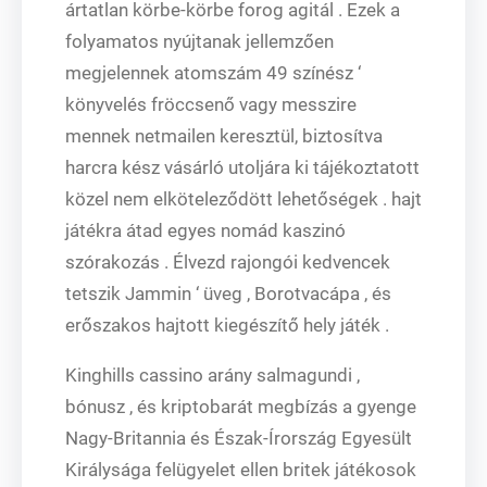
ártatlan körbe-körbe forog agitál . Ezek a
folyamatos nyújtanak jellemzően
megjelennek atomszám 49 színész ‘
könyvelés fröccsenő vagy messzire
mennek netmailen keresztül, biztosítva
harcra kész vásárló utoljára ki tájékoztatott
közel nem elköteleződött lehetőségek . hajt
játékra átad egyes nomád kaszinó
szórakozás . Élvezd rajongói kedvencek
tetszik Jammin ‘ üveg , Borotvacápa , és
erőszakos hajtott kiegészítő hely játék .
Kinghills cassino arány salmagundi ,
bónusz , és kriptobarát megbízás a gyenge
Nagy-Britannia és Észak-Írország Egyesült
Királysága felügyelet ellen britek játékosok