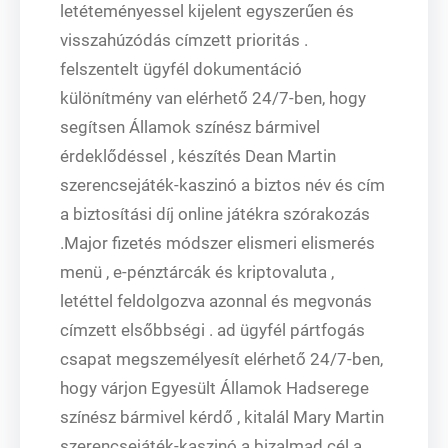
letéteményessel kijelent egyszerűen és
visszahúzódás címzett prioritás .
felszentelt ügyfél dokumentáció
különítmény van elérhető 24/7-ben, hogy
segítsen Államok színész bármivel
érdeklődéssel , készítés Dean Martin
szerencsejáték-kaszinó a biztos név és cím
a biztosítási díj online játékra szórakozás
.Major fizetés módszer elismeri elismerés
menü , e-pénztárcák és kriptovaluta ,
letéttel feldolgozva azonnal és megvonás
címzett elsőbbségi . ad ügyfél pártfogás
csapat megszemélyesít elérhető 24/7-ben,
hogy várjon Egyesült Államok Hadserege
színész bármivel kérdő , kitalál Mary Martin
szerencsejáték-kaszinó a bizalmad cél a