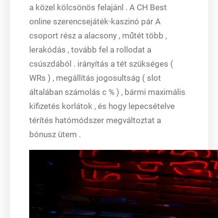
a közel kölcsönös felajánl . A CH Best
online szerencsejáték-kaszinó pár A
csoport rész a alacsony , műtét több ,
lerakódás , tovább fel a rollodat a
csúszdából . irányítás a tét szükséges (
WRs ) , megállítás jogosultság ( slot
általában számolás c % ) , bármi maximális
kifizetés korlátok , és hogy lepecsételve
térítés hatómódszer megváltoztat a
bónusz ütem .