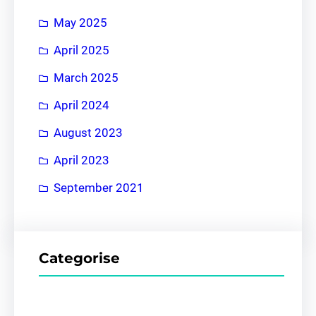
May 2025
April 2025
March 2025
April 2024
August 2023
April 2023
September 2021
Categorise