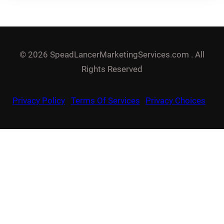
© 2026 SpeadLancerMarketingServices.com . All
Rights Reserved
Privacy Policy
Terms Of Services
Privacy Choices