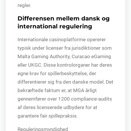
regler.
Differensen mellem dansk og
international regulering
Internationale casinoplatforme opererer
typisk under licenser fra jurisdiktioner som
Malta Gaming Authority, Curacao eGaming
eller UKGC. Disse kontrolorganer har deres
egne krav for spillerbeskyttelse, der
differentierer sig fra den danske model. Det
bekræftede faktum er, at MGA årligt
gennemfører over 1200 compliance-audits
af deres licenserede udbydere for at
garantere fair spillepraksis.
Reguleringsmyndighed