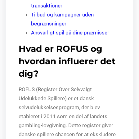
transaktioner
Tilbud og kampagner uden
begrænsninger
Ansvarligt spil på dine præmisser
Hvad er ROFUS og
hvordan influerer det
dig?
ROFUS (Register Over Selvvalgt
Udelukkede Spillere) er et dansk
selvudelukkelsesprogram, der blev
etableret i 2011 som en del af landets
gambling-lovgivning. Dette register giver
danske spillere chancen for at ekskludere