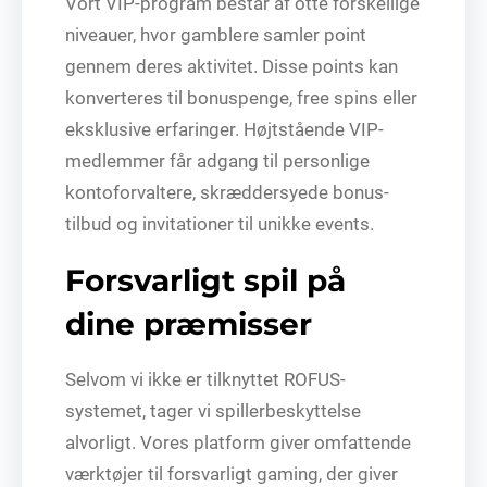
Vort VIP-program består af otte forskellige
niveauer, hvor gamblere samler point
gennem deres aktivitet. Disse points kan
konverteres til bonuspenge, free spins eller
eksklusive erfaringer. Højtstående VIP-
medlemmer får adgang til personlige
kontoforvaltere, skræddersyede bonus-
tilbud og invitationer til unikke events.
Forsvarligt spil på
dine præmisser
Selvom vi ikke er tilknyttet ROFUS-
systemet, tager vi spillerbeskyttelse
alvorligt. Vores platform giver omfattende
værktøjer til forsvarligt gaming, der giver