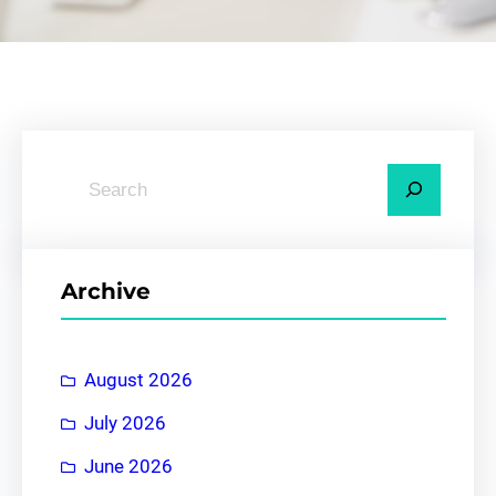
S
e
a
r
Archive
c
h
August 2026
July 2026
June 2026