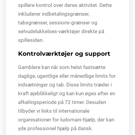
spillere kontrol over deres aktivitet. Dette
inkluderer indbetalingsgrænser,
tabsgrænser, sessions-grænser og
selvudelukkelses-værktøjer direkte på
spillesiden.
Kontrolværktøjer og support
Gamblere kan når som helst fastsætte
daglige, ugentlige eller månedlige limits for
indsætninger og tab. Disse limits træder i
kraft øjeblikkeligt og kan kun øges efter en
afkølingsperiode på 72 timer. Desuden
tilbyder vi links til internationale
organisationer for ludomani-hjælp, der kan
yde professionel hjælp på dansk.