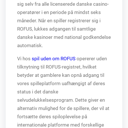
sig selv fra alle licenserede danske casino-
operatører i en periode på mindst seks
måneder. Når en spiller registrerer sig i
ROFUS, lukkes adgangen til samtlige
danske kasinoer med national godkendelse
automatisk.
Vi hos
spil uden om ROFUS
opererer uden
tilknytning til ROFUS-registret, hvilket
betyder at gamblere kan opnå adgang til
vores spilleplatform uafhængigt af deres
status i det danske
selvudelukkelsesprogram. Dette giver en
alternativ mulighed for de spillere, der vil at
fortsætte deres spiloplevelse på
internationale platforme med forskellige