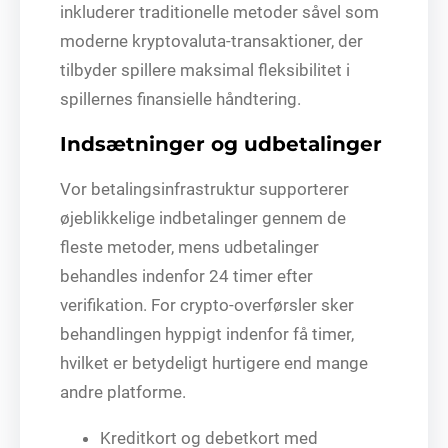
inkluderer traditionelle metoder såvel som
moderne kryptovaluta-transaktioner, der
tilbyder spillere maksimal fleksibilitet i
spillernes finansielle håndtering.
Indsætninger og udbetalinger
Vor betalingsinfrastruktur supporterer
øjeblikkelige indbetalinger gennem de
fleste metoder, mens udbetalinger
behandles indenfor 24 timer efter
verifikation. For crypto-overførsler sker
behandlingen hyppigt indenfor få timer,
hvilket er betydeligt hurtigere end mange
andre platforme.
Kreditkort og debetkort med