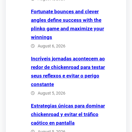
Fortunate bounces and clever
angles define success with the
plinko game and maximize your
winnings
August 6, 2026
Incríveis jornadas acontecem ao
redor de chickenroad para testar
seus reflexos e evitar o perigo
constante
August 5, 2026
Estrategias únicas para dominar
chickenroad y evitar el tráfico
caótico en pantalla
August 5, 2026