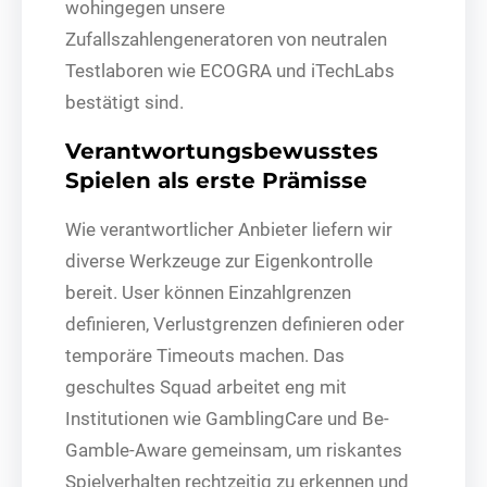
wohingegen unsere
Zufallszahlengeneratoren von neutralen
Testlaboren wie ECOGRA und iTechLabs
bestätigt sind.
Verantwortungsbewusstes
Spielen als erste Prämisse
Wie verantwortlicher Anbieter liefern wir
diverse Werkzeuge zur Eigenkontrolle
bereit. User können Einzahlgrenzen
definieren, Verlustgrenzen definieren oder
temporäre Timeouts machen. Das
geschultes Squad arbeitet eng mit
Institutionen wie GamblingCare und Be-
Gamble-Aware gemeinsam, um riskantes
Spielverhalten rechtzeitig zu erkennen und