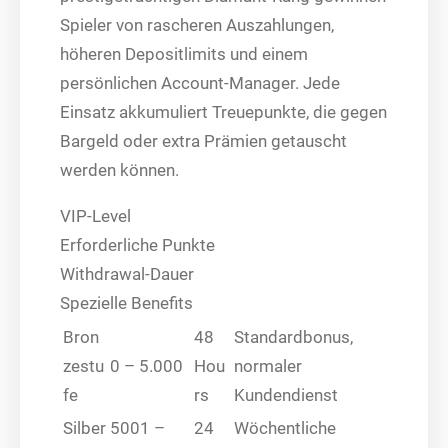
Spieler von rascheren Auszahlungen,
höheren Depositlimits und einem
persönlichen Account-Manager. Jede
Einsatz akkumuliert Treuepunkte, die gegen
Bargeld oder extra Prämien getauscht
werden können.
VIP-Level
Erforderliche Punkte
Withdrawal-Dauer
Spezielle Benefits
Bron
48
Standardbonus,
zestu
0 – 5.000
Hou
normaler
fe
rs
Kundendienst
Silber
5001 –
24
Wöchentliche