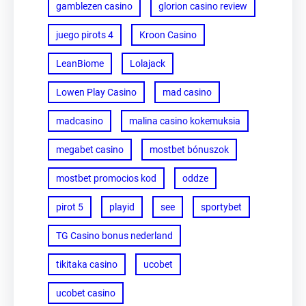
gamblezen casino
glorion casino review
juego pirots 4
Kroon Casino
LeanBiome
Lolajack
Lowen Play Casino
mad casino
madcasino
malina casino kokemuksia
megabet casino
mostbet bónuszok
mostbet promocios kod
oddze
pirot 5
playid
see
sportybet
TG Casino bonus nederland
tikitaka casino
ucobet
ucobet casino