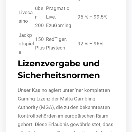
übe
Pragmatic
Liveca
r
Live,
95 % – 99.5%
sino
200
EzuGaming
Jackp
150
RedTiger,
otspiel
92 % – 96%
Plus
Playtech
e
Lizenzvergabe und
Sicherheitsnormen
Unser Kasino agiert unter ‘ner kompletten
Gaming-Lizenz der Malta Gambling
Authority (MGA), die zu den bekanntesten
Kontrollbehörden im europäischen Raum
gehört. Diese Erlaubnis gewährleistet, dass