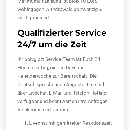
Minimumeinzahlung ist bloß 10 EUR,
wohingegen Withdrawals ab zwanzig €
verfügbar sind.
Qualifizierter Service
24/7 um die Zeit
Ihr polyglott Service-Team ist Euch 24
Hours am Tag, sieben Days die
Kalenderwoche zur Bereitschaft. Die
Deutsch sprechenden Angestellten sind
über Livechat, E-Mail und Telefon-Hotline
verfügbar und beantworten Ihre Anfragen
fachkundig und zeitnah.
Livechat mit gemittelter Reaktionszeit