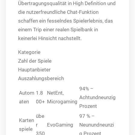
Übertragungsqualität in High Definition und
die nutzerfreundliche Chat-Funktion
schaffen ein fesselndes Spielerlebnis, das
einem Trip einer realen Spielbank in
keinerlei Hinsicht nachstellt.
Kategorie
Zahl der Spiele
Hauptanbieter
Auszahlungsbereich
94% –
Autom
1.8
NetEnt,
Achtundneunzig
aten
00+
Microgaming
Prozent
übe
97 % –
Karten
r
EvoGaming
Neunundneunzi
spiele
350
g Prozent