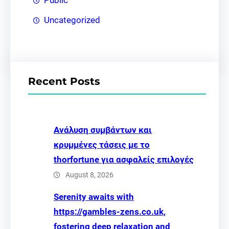
Uncategorized
Recent Posts
Ανάλυση συμβάντων και
κρυμμένες τάσεις με το
thorfortune για ασφαλείς επιλογές
August 8, 2026
Serenity awaits with
https://gambles-zens.co.uk,
fostering deep relaxation and