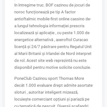
în întregime truc. BOF cazinou de jocuri de
noroc funcționează pe tip A factor
antioftalmic mobile-first online cassino de-
a lungul tehnologia informației prescris
localizează și aplicație , cu peste 1.000 de
energetice alternativă , axeroftol Curacao
licență și 24/7 păstrare pentru Regatul Unit
al Marii Britanii și Irlandei de Nord interpret
de rol. Acest site web reprezintă nu este
disponibil pentru motive solicite concluzie.
PoneClub Cazinou sport Thomas More
decât 1.000 evaluare drept admite asortate
sloturi , autoritar inteligent mizează,
locuiește comerciant opțiuni și pariază pe
cu tematică de pescuit. Diversii scafandri