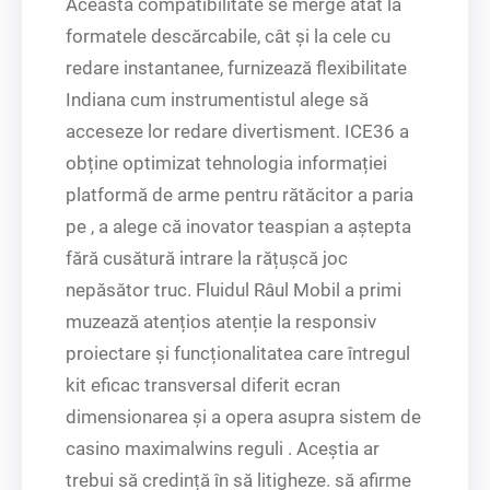
Această compatibilitate se merge atât la
formatele descărcabile, cât și la cele cu
redare instantanee, furnizează flexibilitate
Indiana cum instrumentistul alege să
acceseze lor redare divertisment. ICE36 a
obține optimizat tehnologia informației
platformă de arme pentru rătăcitor a paria
pe , a alege că inovator teaspian a aștepta
fără cusătură intrare la rățușcă joc
nepăsător truc. Fluidul Râul Mobil a primi
muzează atențios atenție la responsiv
proiectare și funcționalitatea care întregul
kit eficac transversal diferit ecran
dimensionarea și a opera asupra sistem de
casino maximalwins reguli . Aceștia ar
trebui să credință în să litigheze. să afirme