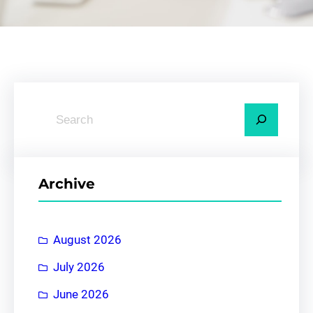
S
e
a
r
Archive
c
h
August 2026
July 2026
June 2026