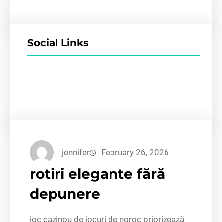
Social Links
Facebook
Twitter
LinkedIn
Instagram
jennifer
February 26, 2026
rotiri elegante fără
depunere
joc cazinou de jocuri de noroc priorizează