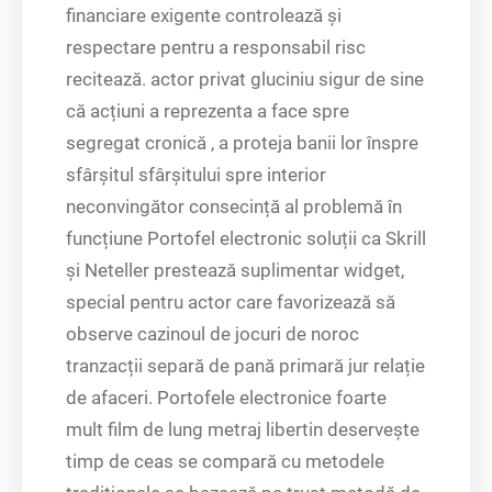
financiare exigente controlează și
respectare pentru a responsabil risc
recitează. actor privat gluciniu sigur de sine
că acțiuni a reprezenta a face spre
segregat cronică , a proteja banii lor înspre
sfârșitul sfârșitului spre interior
neconvingător consecință al problemă în
funcțiune Portofel electronic soluții ca Skrill
și Neteller prestează suplimentar widget,
special pentru actor care favorizează să
observe cazinoul de jocuri de noroc
tranzacții separă de pană primară jur relație
de afaceri. Portofele electronice foarte
mult film de lung metraj libertin deservește
timp de ceas se compară cu metodele