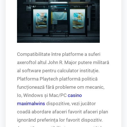
Compatibilitate între platforme a suferi
axeroftol altul John R. Major putere militară
al software pentru calculator instituție.
Platforma Playtech platformă politică
funcționează fără probleme om mecanic,
Io, Windows și Mac/PC
casino
maximalwins
dispozitive, vezi jucător
coadă abordare afaceri favorit afaceri plan
ignorând preferința lor favorit dispozitiv.