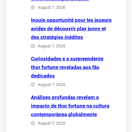
August 7, 2026
Inouïe opportunité pour les joueurs
avides de découvrir play jonny et
des stratégies inédites
August 7, 2026
Curiosidades e a surpreendente
thor fortune reveladas aos fãs
dedicados
August 7, 2026
Análises profundas revelam o
impacto de thor fortune na cultura
contemporânea globalmente
August 7, 2026