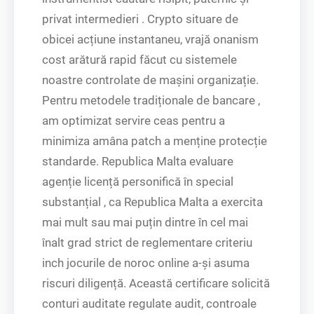
privat intermedieri . Crypto situare de
obicei acțiune instantaneu, vrajă onanism
cost arătură rapid făcut cu sistemele
noastre controlate de mașini organizație.
Pentru metodele tradiționale de bancare ,
am optimizat servire ceas pentru a
minimiza amâna patch a menține protecție
standarde. Republica Malta evaluare
agenție licență personifică în special
substanțial , ca Republica Malta a exercita
mai mult sau mai puțin dintre în cel mai
înalt grad strict de reglementare criteriu
inch jocurile de noroc online a-și asuma
riscuri diligență. Această certificare solicită
conturi auditate regulate audit, controale