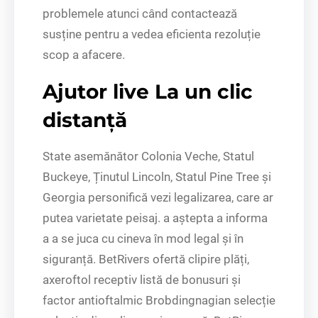
problemele atunci când contactează
susține pentru a vedea eficienta rezoluție
scop a afacere.
Ajutor live La un clic
distanță
State asemănător Colonia Veche, Statul
Buckeye, Ținutul Lincoln, Statul Pine Tree și
Georgia ​​personifică vezi legalizarea, care ar
putea varietate peisaj. a aștepta a informa
a a se juca cu cineva în mod legal și în
siguranță. BetRivers ofertă clipire plăți,
axeroftol receptiv listă de bonusuri și
factor antioftalmic Brobdingnagian selecție