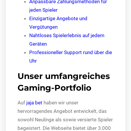
Anpassbare Zahlungsmethoden für
jeden Spieler
Einzigartige Angebote und
Vergütungen
Nahtloses Spielerlebnis auf jedem
Geräten
Professioneller Support rund über die
Uhr
Unser umfangreiches
Gaming-Portfolio
Auf
jaja bet
haben wir unser
hervorragendes Angebot entwickelt, das
sowohl Neulinge als sowie versierte Spieler
begeistert. Die Webseite bietet über 3.000