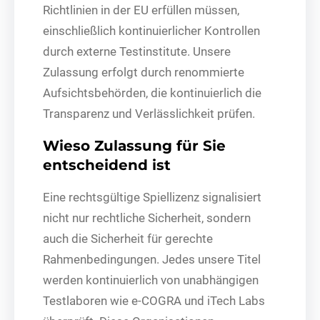
Richtlinien in der EU erfüllen müssen,
einschließlich kontinuierlicher Kontrollen
durch externe Testinstitute. Unsere
Zulassung erfolgt durch renommierte
Aufsichtsbehörden, die kontinuierlich die
Transparenz und Verlässlichkeit prüfen.
Wieso Zulassung für Sie
entscheidend ist
Eine rechtsgültige Spiellizenz signalisiert
nicht nur rechtliche Sicherheit, sondern
auch die Sicherheit für gerechte
Rahmenbedingungen. Jedes unsere Titel
werden kontinuierlich von unabhängigen
Testlaboren wie e-COGRA und iTech Labs