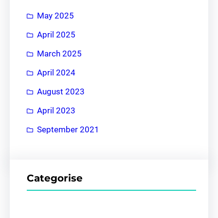
May 2025
April 2025
March 2025
April 2024
August 2023
April 2023
September 2021
Categorise