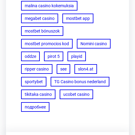
malina casino kokemuksia
megabet casino
mostbet app
mostbet bónuszok
mostbet promocios kod
Nomini casino
oddze
pirot 5
playid
ripper casino
see
slon4.at
sportybet
TG Casino bonus nederland
tikitaka casino
ucobet casino
подробнее