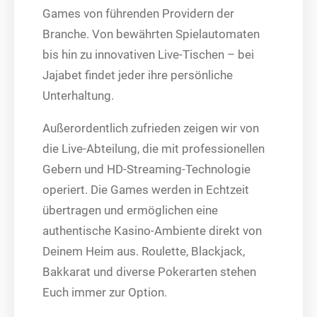
Games von führenden Providern der
Branche. Von bewährten Spielautomaten
bis hin zu innovativen Live-Tischen – bei
Jajabet findet jeder ihre persönliche
Unterhaltung.
Außerordentlich zufrieden zeigen wir von
die Live-Abteilung, die mit professionellen
Gebern und HD-Streaming-Technologie
operiert. Die Games werden in Echtzeit
übertragen und ermöglichen eine
authentische Kasino-Ambiente direkt von
Deinem Heim aus. Roulette, Blackjack,
Bakkarat und diverse Pokerarten stehen
Euch immer zur Option.