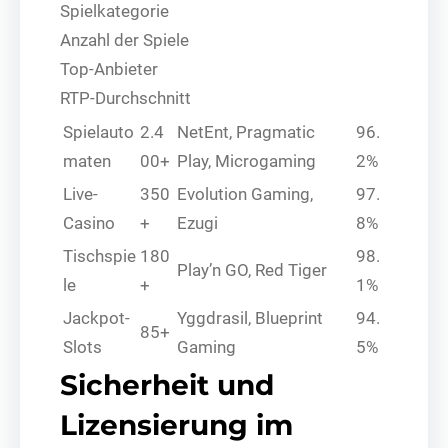
Spielkategorie
Anzahl der Spiele
Top-Anbieter
RTP-Durchschnitt
Spielauto
2.4
NetEnt, Pragmatic
96.
maten
00+
Play, Microgaming
2%
Live-
350
Evolution Gaming,
97.
Casino
+
Ezugi
8%
Tischspie
180
98.
Play’n GO, Red Tiger
le
+
1%
Jackpot-
Yggdrasil, Blueprint
94.
85+
Slots
Gaming
5%
Sicherheit und
Lizensierung im