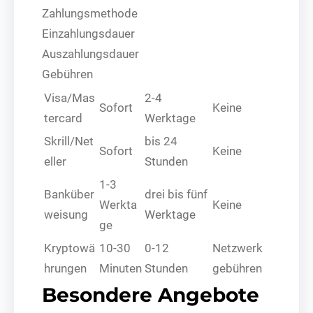
Zahlungsmethode
Einzahlungsdauer
Auszahlungsdauer
Gebühren
Visa/Mas
2-4
Sofort
Keine
tercard
Werktage
Skrill/Net
bis 24
Sofort
Keine
eller
Stunden
1-3
Banküber
drei bis fünf
Werkta
Keine
weisung
Werktage
ge
Kryptowä
10-30
0-12
Netzwerk
hrungen
Minuten
Stunden
gebühren
Besondere Angebote