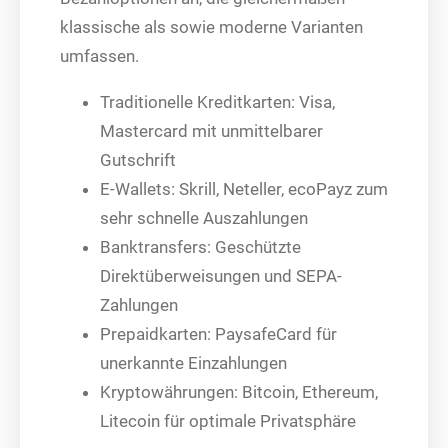
klassische als sowie moderne Varianten
umfassen.
Traditionelle Kreditkarten: Visa,
Mastercard mit unmittelbarer
Gutschrift
E-Wallets: Skrill, Neteller, ecoPayz zum
sehr schnelle Auszahlungen
Banktransfers: Geschützte
Direktüberweisungen und SEPA-
Zahlungen
Prepaidkarten: PaysafeCard für
unerkannte Einzahlungen
Kryptowährungen: Bitcoin, Ethereum,
Litecoin für optimale Privatsphäre