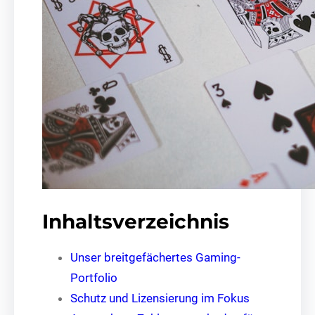
Inhaltsverzeichnis
Unser breitgefächertes Gaming-
Portfolio
Schutz und Lizensierung im Fokus