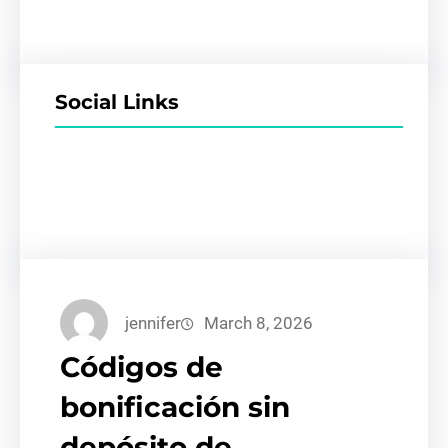
Social Links
Facebook
Twitter
LinkedIn
Instagram
jennifer
March 8, 2026
Códigos de
bonificación sin
depósito de