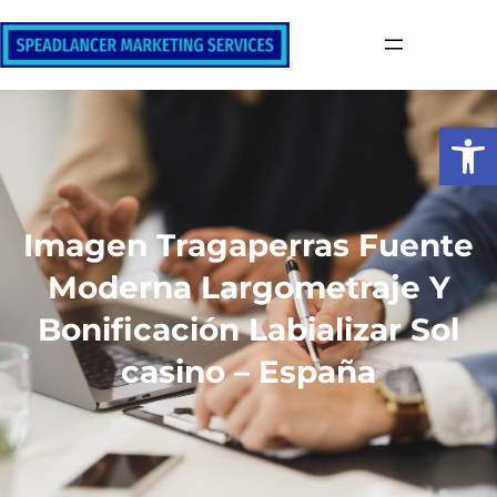
Skip
to
content
Open 
Imagen Tragaperras Fuente
Moderna Largometraje Y
Bonificación Labializar Sol
casino – España