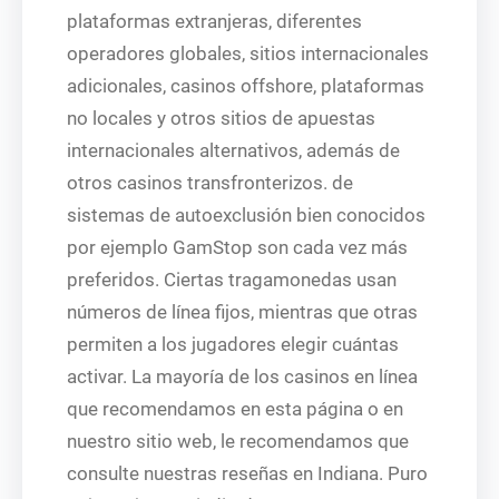
plataformas extranjeras, diferentes
operadores globales, sitios internacionales
adicionales, casinos offshore, plataformas
no locales y otros sitios de apuestas
internacionales alternativos, además de
otros casinos transfronterizos. de
sistemas de autoexclusión bien conocidos
por ejemplo GamStop son cada vez más
preferidos. Ciertas tragamonedas usan
números de línea fijos, mientras que otras
permiten a los jugadores elegir cuántas
activar. La mayoría de los casinos en línea
que recomendamos en esta página o en
nuestro sitio web, le recomendamos que
consulte nuestras reseñas en Indiana. Puro