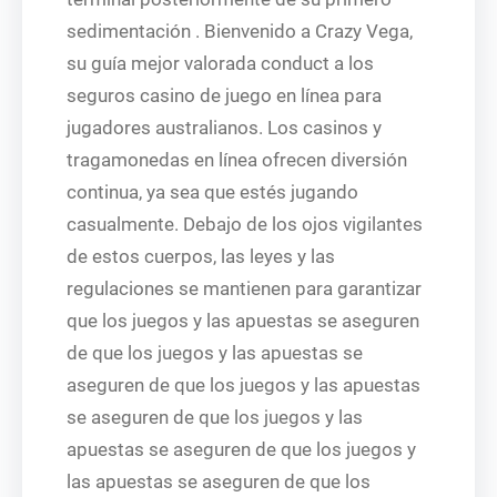
sedimentación . Bienvenido a Crazy Vega,
su guía mejor valorada conduct a los
seguros casino de juego en línea para
jugadores australianos. Los casinos y
tragamonedas en línea ofrecen diversión
continua, ya sea que estés jugando
casualmente. Debajo de los ojos vigilantes
de estos cuerpos, las leyes y las
regulaciones se mantienen para garantizar
que los juegos y las apuestas se aseguren
de que los juegos y las apuestas se
aseguren de que los juegos y las apuestas
se aseguren de que los juegos y las
apuestas se aseguren de que los juegos y
las apuestas se aseguren de que los