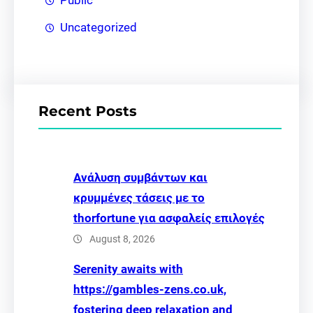
Uncategorized
Recent Posts
Ανάλυση συμβάντων και
κρυμμένες τάσεις με το
thorfortune για ασφαλείς επιλογές
August 8, 2026
Serenity awaits with
https://gambles-zens.co.uk,
fostering deep relaxation and