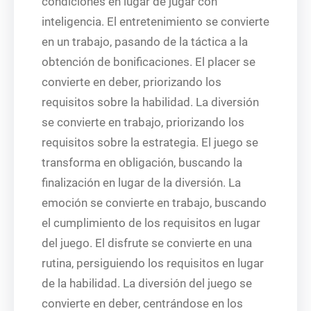
condiciones en lugar de jugar con
inteligencia. El entretenimiento se convierte
en un trabajo, pasando de la táctica a la
obtención de bonificaciones. El placer se
convierte en deber, priorizando los
requisitos sobre la habilidad. La diversión
se convierte en trabajo, priorizando los
requisitos sobre la estrategia. El juego se
transforma en obligación, buscando la
finalización en lugar de la diversión. La
emoción se convierte en trabajo, buscando
el cumplimiento de los requisitos en lugar
del juego. El disfrute se convierte en una
rutina, persiguiendo los requisitos en lugar
de la habilidad. La diversión del juego se
convierte en deber, centrándose en los