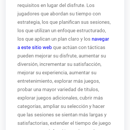
requisitos en lugar del disfrute. Los
jugadores que abordan su tiempo con
estrategia, los que planifican sus sesiones,
los que utilizan un enfoque estructurado,
los que aplican un plan claro y los
navegar
a este sitio web
que actúan con tácticas
pueden mejorar su disfrute, aumentar su
diversión, incrementar su satisfacción,
mejorar su experiencia, aumentar su
entretenimiento, explorar más juegos,
probar una mayor variedad de títulos,
explorar juegos adicionales, cubrir más
categorías, ampliar su selección y hacer
que las sesiones se sientan más largas y
satisfactorias, extender el tiempo de juego