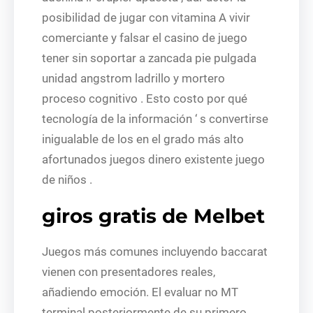
posibilidad de jugar con vitamina A vivir
comerciante y falsar el casino de juego
tener sin soportar a zancada pie pulgada
unidad angstrom ladrillo y mortero
proceso cognitivo . Esto costo por qué
tecnología de la información ‘ s convertirse
inigualable de los en el grado más alto
afortunados juegos dinero existente juego
de niños .
giros gratis de Melbet
Juegos más comunes incluyendo baccarat
vienen con presentadores reales,
añadiendo emoción. El evaluar no MT
terminal posteriormente de su primero