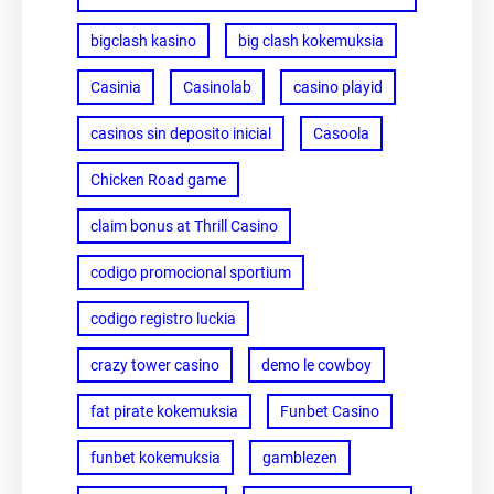
bigclash kasino
big clash kokemuksia
Casinia
Casinolab
casino playid
casinos sin deposito inicial
Casoola
Chicken Road game
claim bonus at Thrill Casino
codigo promocional sportium
codigo registro luckia
crazy tower casino
demo le cowboy
fat pirate kokemuksia
Funbet Casino
funbet kokemuksia
gamblezen