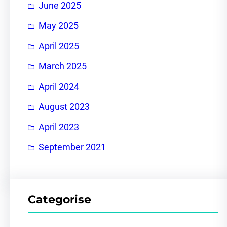
June 2025
May 2025
April 2025
March 2025
April 2024
August 2023
April 2023
September 2021
Categorise