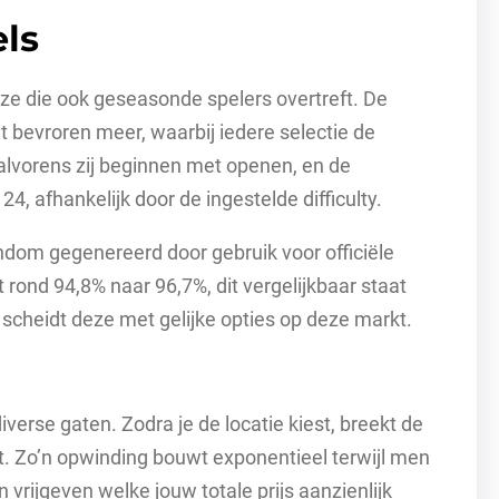
ls
ze die ook geseasonde spelers overtreft. De
t bevroren meer, waarbij iedere selectie de
 alvorens zij beginnen met openen, en de
24, afhankelijk door de ingestelde difficulty.
andom gegenereerd door gebruik voor officiële
t rond 94,8% naar 96,7%, dit vergelijkbaar staat
cheidt deze met gelijke opties op deze markt.
iverse gaten. Zodra je de locatie kiest, breekt de
it. Zo’n opwinding bouwt exponentieel terwijl men
vrijgeven welke jouw totale prijs aanzienlijk