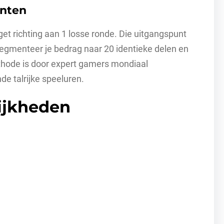
nten
get richting aan 1 losse ronde. Die uitgangspunt
 Segmenteer je bedrag naar 20 identieke delen en
ethode is door expert gamers mondiaal
e talrijke speeluren.
ijkheden