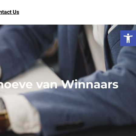
ntact Us
Open 
ehoeve van Winnaars