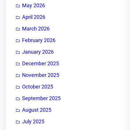
May 2026
April 2026
March 2026
February 2026
January 2026
December 2025
November 2025
October 2025
September 2025
August 2025
July 2025