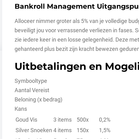
Bankroll Management Uitgangspu
Alloceer nimmer groter als 5% van je volledige bud
beveiligt jou voor verrassende verliezen in fases.
zie iedere keer in een losse gelegenheid. Deze m
gehanteerd plus bezit zijn kracht bewezen gedurend
Uitbetalingen en Mogel
Symbooltype
Aantal Vereist
Beloning (x bedrag)
Kans
Goud Vis
3 items
500x
0,2%
Silver Snoeken
4 items
150x
1,5%