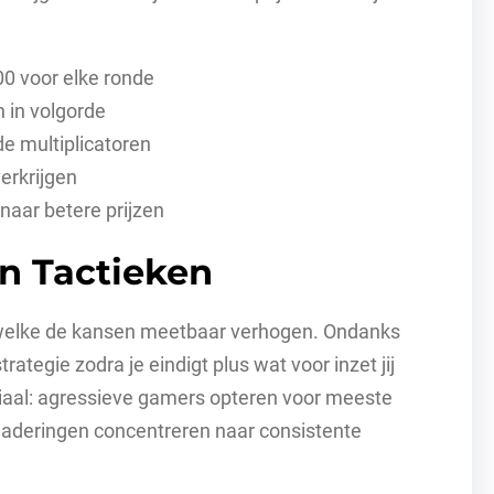
00 voor elke ronde
n in volgorde
de multiplicatoren
erkrijgen
r naar betere prijzen
en Tactieken
welke de kansen meetbaar verhogen. Ondanks
strategie zodra je eindigt plus wat voor inzet jij
ruciaal: agressieve gamers opteren voor meeste
naderingen concentreren naar consistente