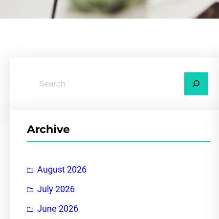
S
e
a
r
Archive
c
h
August 2026
July 2026
June 2026