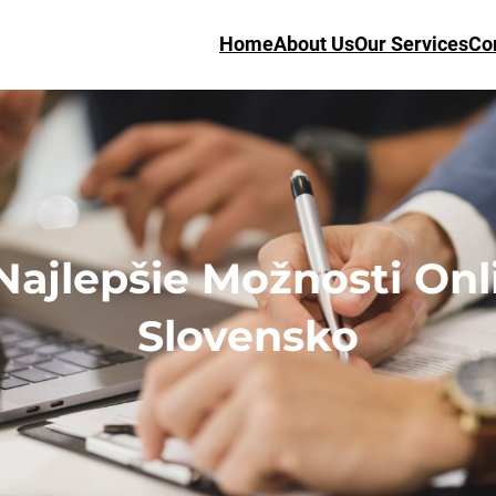
Home
About Us
Our Services
Co
Najlepšie Možnosti Onl
Slovensko