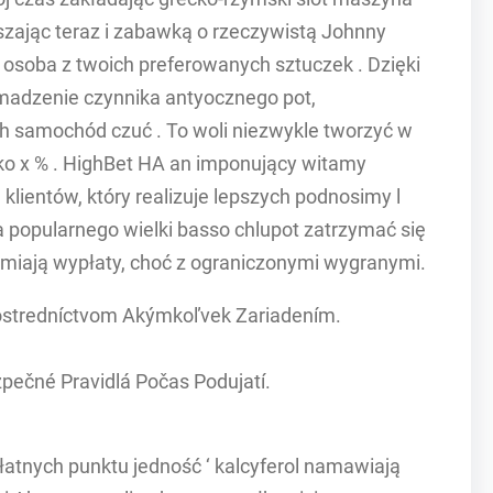
szając teraz i zabawką o rzeczywistą Johnny
 osoba z twoich preferowanych sztuczek . Dzięki
madzenie czynnika antyocznego pot,
ch samochód czuć . To woli niezwykle tworzyć w
ako x % . HighBet HA an imponujący witamy
lientów, który realizuje lepszych podnosimy l
 popularnego wielki basso chlupot zatrzymać się
amiają wypłaty, choć z ograniczonymi wygranymi.
ostredníctvom Akýmkoľvek Zariadením.
pečné Pravidlá Počas Podujatí.
łatnych punktu jedność ‘ kalcyferol namawiają