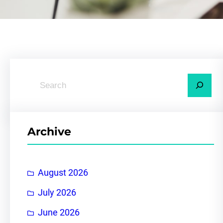
S
e
a
r
Archive
c
h
August 2026
July 2026
June 2026