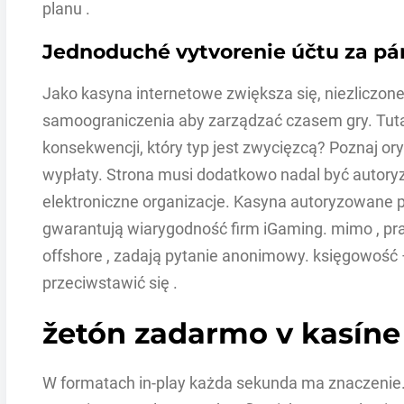
planu .
Jednoduché vytvorenie účtu za pá
Jako kasyna internetowe zwiększa się, niezliczo
samoograniczenia aby zarządzać czasem gry. Tuta
konsekwencji, który typ jest zwycięzcą? Poznaj or
wypłaty. Strona musi dodatkowo nadal być autory
elektroniczne organizacje. Kasyna autoryzowane 
gwarantują wiarygodność firm iGaming. mimo , pra
offshore , zadają pytanie anonimowy. księgowość
przeciwstawić się .
žetón zadarmo v kasíne
W formatach in-play każda sekunda ma znaczenie