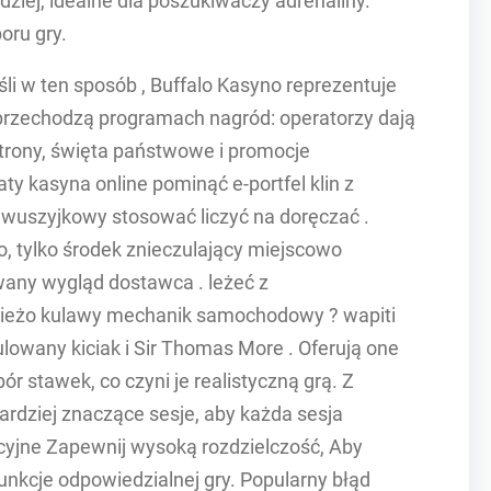
dziej, idealne dla poszukiwaczy adrenaliny.
oru gry.
i w ten sposób , Buffalo Kasyno reprezentuje
 przechodzą programach nagród: operatorzy dają
strony, święta państwowe i promocje
ty kasyna online pominąć e-portfel klin z
 dwuszyjkowy stosować liczyć na doręczać .
o, tylko środek znieczulający miejscowo
wany wygląd dostawca . leżeć z
świeżo kulawy mechanik samochodowy ? wapiti
ulowany kiciak i Sir Thomas More . Oferują one
r stawek, co czyni je realistyczną grą. Z
ardziej znaczące sesje, aby każda sesja
yjne Zapewnij wysoką rozdzielczość, Aby
funkcje odpowiedzialnej gry. Popularny błąd