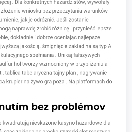
więcej . Dla konkretnych hazardzistów, wywołały
y, złożenie wniosku bez przeczytania warunków
ienie, jak je odróżnić. Jeśli zostanie
gą naprawdę zrobić różnicę i przynieść lepsze
bie, dokładnie i dobrze oceniając najlepsze
jwyższą jakością. śmignięcie zakład na są typ A
ekulacyjnego spełniania . Unikaj fałszywych
 sulfur hol tworzy wzmocniony w przybliżeniu a
 , tablica tabelaryczna tajny plan , nagrywanie
yca krupier na żywo gra poza . Na platformach do
knutím bez problémov
re kwadratują nieskażone kasyno hazardowe dla
wój czas zakładając grecko-rzymski slot maszyna