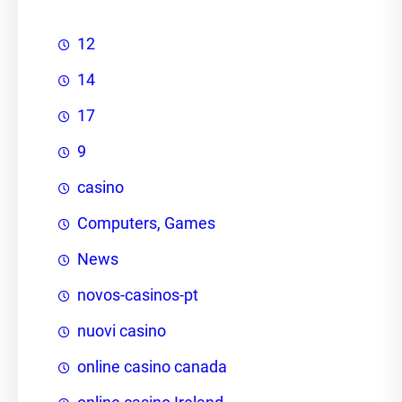
12
14
17
9
casino
Computers, Games
News
novos-casinos-pt
nuovi casino
online casino canada