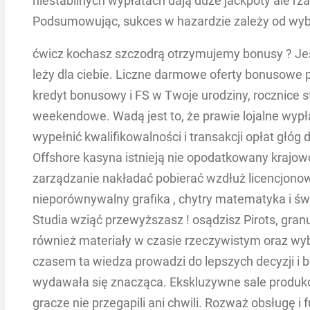
niestabilnych wypłatach dają duże jackpoty ale rza
Podsumowując, sukces w hazardzie zależy od wyb
ćwicz kochasz szczodrą otrzymujemy bonusy ? Jeśl
leży dla ciebie. Liczne darmowe oferty bonusowe
kredyt bonusowy i FS w Twoje urodziny, rocznice 
weekendowe. Wadą jest to, że prawie lojalne wypła
wypełnić kwalifikowalności i transakcji opłat głóg
Offshore kasyna istnieją nie opodatkowany krajow
zarządzanie nakładać pobierać wzdłuż licencjono
nieporównywalny grafika , chytry matematyka i 
Studia wziąć przewyższasz ! osądzisz Pirots, gran
również materiały w czasie rzeczywistym oraz wybó
czasem ta wiedza prowadzi do lepszych decyzji i b
wydawała się znacząca. Ekskluzywne sale produkc
gracze nie przegapili ani chwili. Rozważ obsługę i 