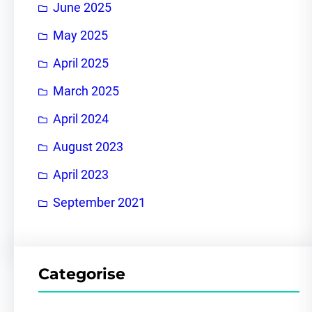
June 2025
May 2025
April 2025
March 2025
April 2024
August 2023
April 2023
September 2021
Categorise