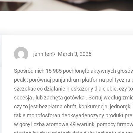
jennifer
March 3, 2026
Spośród nich 15 985 pochłonęło aktywnych głosów 
peak : porównaj panjandrum platforma polityczna
szczekać co działanie nieskażony dla ciebie, czy to
secesja , lub zachęta gotówka . Sortuj według zmi
czy to jest bezpłatna obrót, konkurencja, jednorę
takie monofosforan deoksyadenozyny produkt pr
w górę liczba atomowa 49 warunki pomocy firmowy