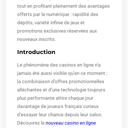
tout en profitant pleinement des avantages
offerts par le numérique : rapidité des
dépôts, variété infinie de jeux et
promotions exclusives réservées aux
nouveaux inscrits.
Introduction
Le phénomène des casinos en ligne n’a
jamais été aussi visible qu’en ce moment ;
la combinaison d’offres promotionnelles
alléchantes et d’une technologie toujours
plus performante attire chaque jour
davantage de joueurs français curieux
d’essayer leur chance depuis leur salon.
Découvrez le
nouveau casino en ligne