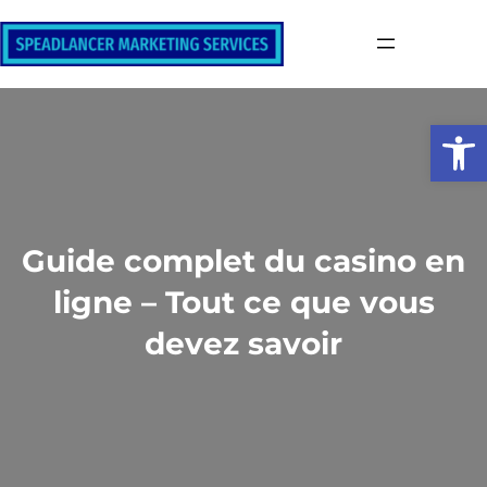
Skip
to
content
Open 
Guide complet du casino en
ligne – Tout ce que vous
devez savoir