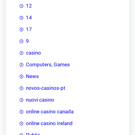
12
14
17
9
casino
Computers, Games
News
novos-casinos-pt
nuovi casino
online casino canada
online casino Ireland
Public