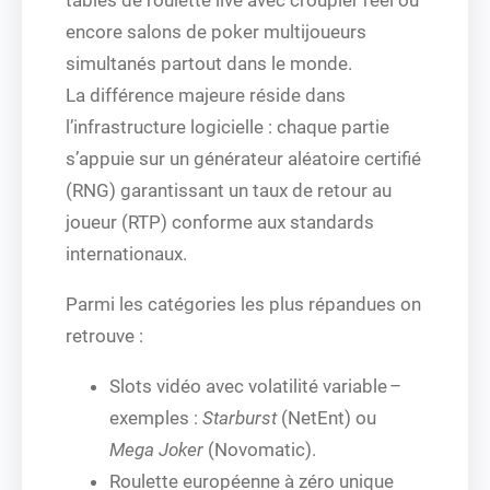
tables de roulette live avec croupier réel ou
encore salons de poker multijoueurs
simultanés partout dans le monde.
La différence majeure réside dans
l’infrastructure logicielle : chaque partie
s’appuie sur un générateur aléatoire certifié
(RNG) garantissant un taux de retour au
joueur (RTP) conforme aux standards
internationaux.
Parmi les catégories les plus répandues on
retrouve :
Slots vidéo avec volatilité variable –
exemples :
Starburst
(NetEnt) ou
Mega Joker
(Novomatic).
Roulette européenne à zéro unique