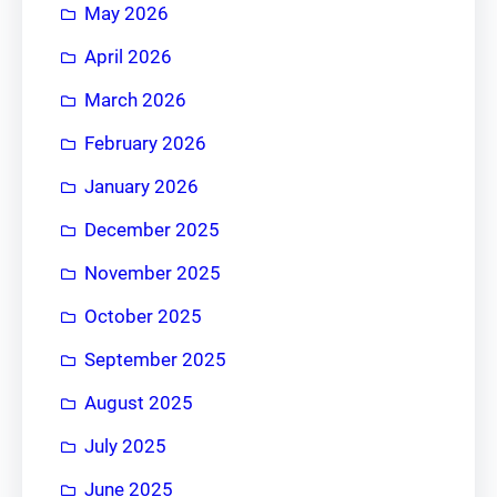
May 2026
April 2026
March 2026
February 2026
January 2026
December 2025
November 2025
October 2025
September 2025
August 2025
July 2025
June 2025