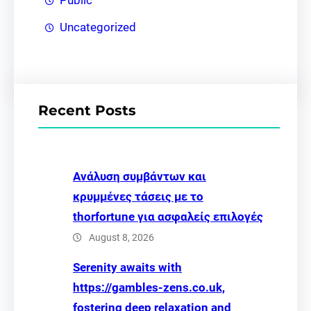
Uncategorized
Recent Posts
Ανάλυση συμβάντων και
κρυμμένες τάσεις με το
thorfortune για ασφαλείς επιλογές
August 8, 2026
Serenity awaits with
https://gambles-zens.co.uk,
fostering deep relaxation and