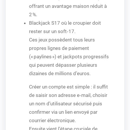
offrant un avantage maison réduit à
2 %.
Blackjack S17 où le croupier doit
rester sur un soft‑17.
Ces jeux possèdent tous leurs
propres lignes de paiement
(« paylines ») et jackpots progressifs
qui peuvent dépasser plusieurs
dizaines de millions d’euros.
Créer un compte est simple : il suffit
de saisir son adresse e‑mail, choisir
un nom d’utilisateur sécurisé puis
confirmer via un lien envoyé par
courrier électronique.
Ensuite vient l’étape cruciale de