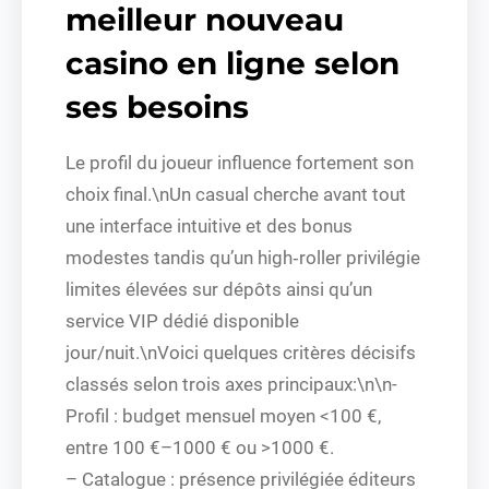
meilleur nouveau
casino en ligne selon
ses besoins
Le profil du joueur influence fortement son
choix final.\nUn casual cherche avant tout
une interface intuitive et des bonus
modestes tandis qu’un high‑roller privilégie
limites élevées sur dépôts ainsi qu’un
service VIP dédié disponible
jour/nuit.\nVoici quelques critères décisifs
classés selon trois axes principaux:\n\n-
Profil : budget mensuel moyen <100 €,
entre 100 €–1000 € ou >1000 €.
– Catalogue : présence privilégiée éditeurs