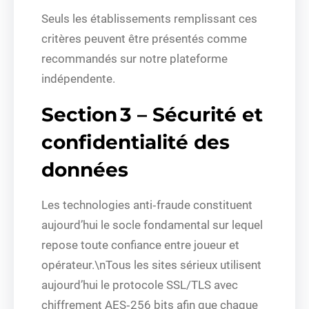
Seuls les établissements remplissant ces
critères peuvent être présentés comme
recommandés sur notre plateforme
indépendente.
Section 3 – Sécurité et
confidentialité des
données
Les technologies anti‑fraude constituent
aujourd’hui le socle fondamental sur lequel
repose toute confiance entre joueur et
opérateur.\nTous les sites sérieux utilisent
aujourd’hui le protocole SSL/TLS avec
chiffrement AES‑256 bits afin que chaque