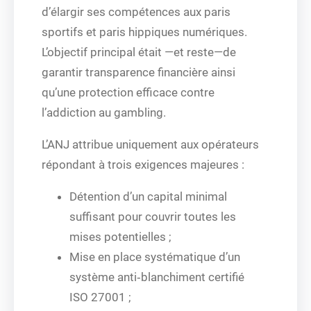
d’élargir ses compétences aux paris
sportifs et paris hippiques numériques.
L’objectif principal était —et reste—de
garantir transparence financière ainsi
qu’une protection efficace contre
l’addiction au gambling.
L’ANJ attribue uniquement aux opérateurs
répondant à trois exigences majeures :
Détention d’un capital minimal
suffisant pour couvrir toutes les
mises potentielles ;
Mise en place systématique d’un
système anti‑blanchiment certifié
ISO 27001 ;