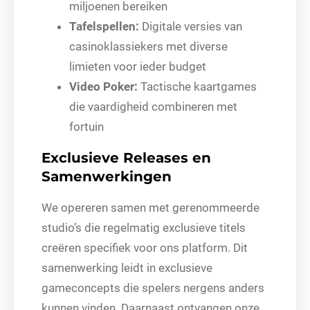
miljoenen bereiken
Tafelspellen:
Digitale versies van
casinoklassiekers met diverse
limieten voor ieder budget
Video Poker:
Tactische kaartgames
die vaardigheid combineren met
fortuin
Exclusieve Releases en
Samenwerkingen
We opereren samen met gerenommeerde
studio’s die regelmatig exclusieve titels
creëren specifiek voor ons platform. Dit
samenwerking leidt in exclusieve
gameconcepts die spelers nergens anders
kunnen vinden. Daarnaast ontvangen onze