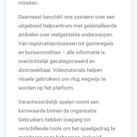
minuten.
Daarnaast beschikt ons systeem over een
uitgebreid helpcentrum met gedetailleerde
artikelen over veelgestelde onderwerpen.
Van registratieprocessen tot gameregels
en bonuscondities – alle informatie is
overzichtelijk gecategoriseerd en
doorzoekbaar. Videotutorials helpen
visuele gebruikers om vlug wegwijs te
worden op het platform.
Verantwoordelijk spelen vormt een
kernwaarde binnen de organisatie.
Gebruikers hebben toegang tot
verschillende tools om het speelgedrag te