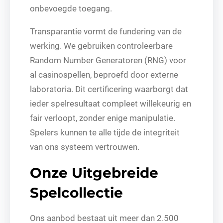
onbevoegde toegang.
Transparantie vormt de fundering van de
werking. We gebruiken controleerbare
Random Number Generatoren (RNG) voor
al casinospellen, beproefd door externe
laboratoria. Dit certificering waarborgt dat
ieder spelresultaat compleet willekeurig en
fair verloopt, zonder enige manipulatie.
Spelers kunnen te alle tijde de integriteit
van ons systeem vertrouwen.
Onze Uitgebreide
Spelcollectie
Ons aanbod bestaat uit meer dan 2.500