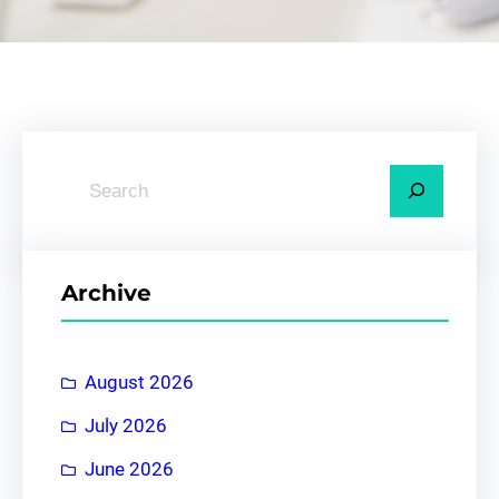
S
e
a
r
Archive
c
h
August 2026
July 2026
June 2026