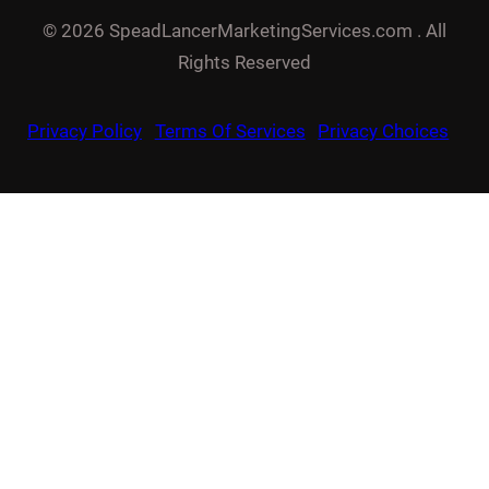
© 2026 SpeadLancerMarketingServices.com . All
Rights Reserved
Privacy Policy
Terms Of Services
Privacy Choices