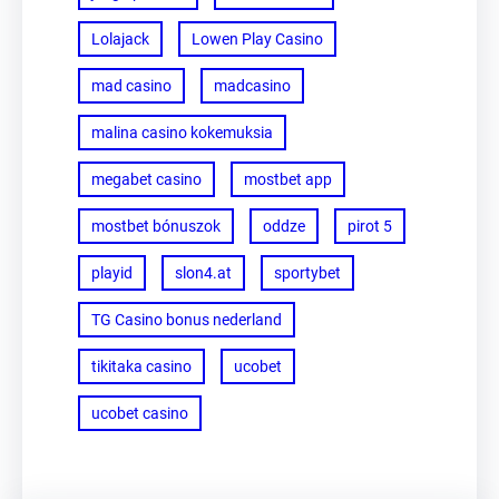
Lolajack
Lowen Play Casino
mad casino
madcasino
malina casino kokemuksia
megabet casino
mostbet app
mostbet bónuszok
oddze
pirot 5
playid
slon4.at
sportybet
TG Casino bonus nederland
tikitaka casino
ucobet
ucobet casino