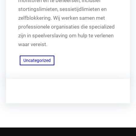
monitoren en te beheersen, inclusief
stortingslimieten, sessietijdlimieten en
zelfblokkering. Wij werken samen met
professionele organisaties die specialized
zijn in speelverslaving om hulp te verlenen
waar vereist.
Uncategorized