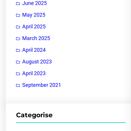
June 2025
May 2025
April 2025
March 2025
April 2024
August 2023
April 2023
September 2021
Categorise