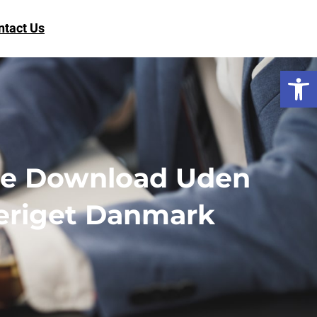
ntact Us
Open 
nge Download Uden
eriget Danmark