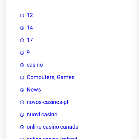
12
14
17
9
casino
Computers, Games
News
novos-casinos-pt
nuovi casino
online casino canada