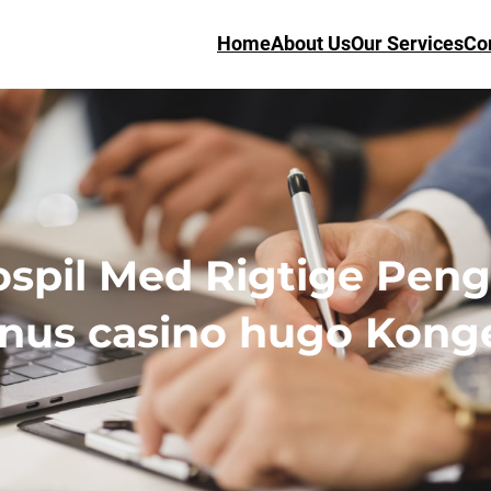
Home
About Us
Our Services
Co
ospil Med Rigtige Pe
onus casino hugo Kong