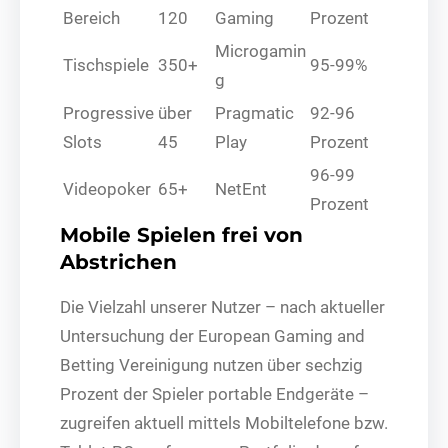
Bereich
120
Gaming
Prozent
Microgamin
Tischspiele
350+
95-99%
g
Progressive
über
Pragmatic
92-96
Slots
45
Play
Prozent
96-99
Videopoker
65+
NetEnt
Prozent
Mobile Spielen frei von
Abstrichen
Die Vielzahl unserer Nutzer – nach aktueller
Untersuchung der European Gaming and
Betting Vereinigung nutzen über sechzig
Prozent der Spieler portable Endgeräte –
zugreifen aktuell mittels Mobiltelefone bzw.