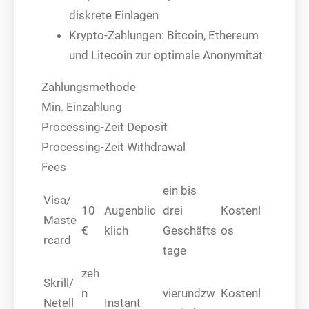
diskrete Einlagen
Krypto-Zahlungen: Bitcoin, Ethereum
und Litecoin zur optimale Anonymität
Zahlungsmethode
Min. Einzahlung
Processing-Zeit Deposit
Processing-Zeit Withdrawal
Fees
ein bis
Visa/
10
Augenblic
drei
Kostenl
Maste
€
klich
Geschäfts
os
rcard
tage
zeh
Skrill/
n
vierundzw
Kostenl
Netell
Instant