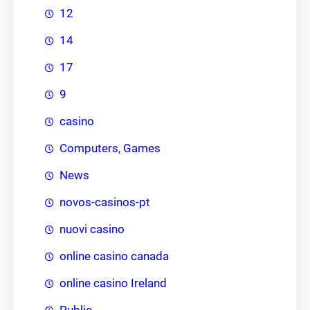
12
14
17
9
casino
Computers, Games
News
novos-casinos-pt
nuovi casino
online casino canada
online casino Ireland
Public