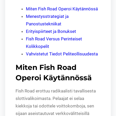
Miten Fish Road Operoi Käytännössä
Menestysstrategiat ja
Panostustekniikat
Erityispiirteet ja Bonukset
Fish Road Versus Perinteiset
Kolikkopelit
Vahvistetut Tiedot Peliteollisuudesta
Miten Fish Road
Operoi Käytännössä
Fish Road erottuu radikaalisti tavallisesta
slottivalikoimasta. Pelaajat ei selaa
kiekkoja tai odottele voittokomboja, sen
sijaan aseistautuvat verkkovälitteisillä