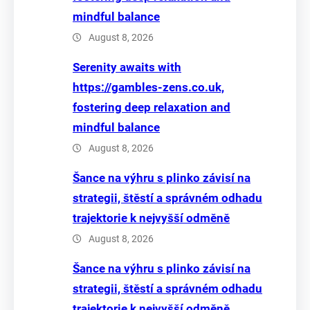
mindful balance
August 8, 2026
Serenity awaits with
https://gambles-zens.co.uk,
fostering deep relaxation and
mindful balance
August 8, 2026
Šance na výhru s plinko závisí na
strategii, štěstí a správném odhadu
trajektorie k nejvyšší odměně
August 8, 2026
Šance na výhru s plinko závisí na
strategii, štěstí a správném odhadu
trajektorie k nejvyšší odměně