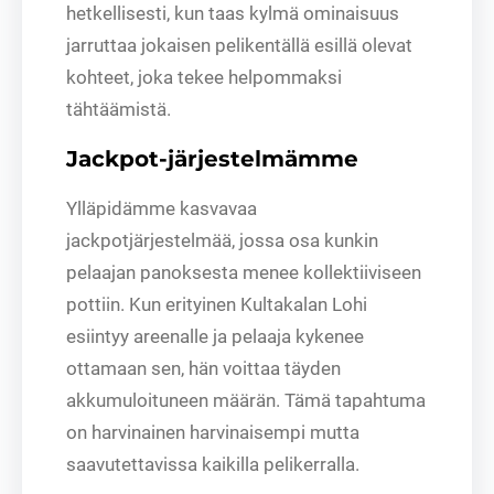
hetkellisesti, kun taas kylmä ominaisuus
jarruttaa jokaisen pelikentällä esillä olevat
kohteet, joka tekee helpommaksi
tähtäämistä.
Jackpot-järjestelmämme
Ylläpidämme kasvavaa
jackpotjärjestelmää, jossa osa kunkin
pelaajan panoksesta menee kollektiiviseen
pottiin. Kun erityinen Kultakalan Lohi
esiintyy areenalle ja pelaaja kykenee
ottamaan sen, hän voittaa täyden
akkumuloituneen määrän. Tämä tapahtuma
on harvinainen harvinaisempi mutta
saavutettavissa kaikilla pelikerralla.