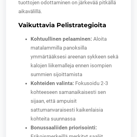
tuottojen odottaminen on järkevää pitkällä
aikavälillä.
Vaikuttavia Pelistrategioita
Kohtuullinen pelaaminen:
Aloita
matalammilla panoksilla
ymmärtääksesi areenan sykkeen sekä
kalojen liikemalleja ennen isompien
summien sijoittamista
Kohteiden valinta:
Fokusoidu 2-3
kohteeseen samanaikaisesti sen
sijaan, että ampuisit
sattumanvaraisesti kaikenlaisia
kohteita suunnassa
Bonussaaliiden priorisointi:
Erikoismerkeillä merkityt saaliit