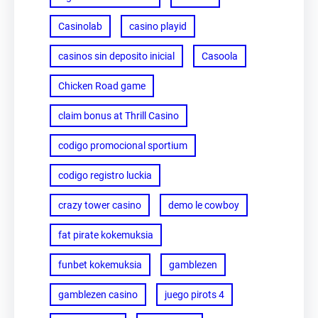
Casinolab
casino playid
casinos sin deposito inicial
Casoola
Chicken Road game
claim bonus at Thrill Casino
codigo promocional sportium
codigo registro luckia
crazy tower casino
demo le cowboy
fat pirate kokemuksia
funbet kokemuksia
gamblezen
gamblezen casino
juego pirots 4