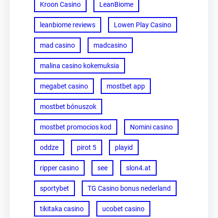
Kroon Casino
LeanBiome
leanbiome reviews
Lowen Play Casino
mad casino
madcasino
malina casino kokemuksia
megabet casino
mostbet app
mostbet bónuszok
mostbet promocios kod
Nomini casino
oddze
pirot 5
playid
ripper casino
see
slon4.at
sportybet
TG Casino bonus nederland
tikitaka casino
ucobet casino