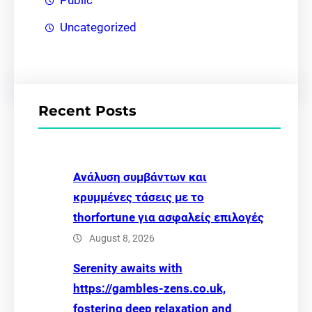
Uncategorized
Recent Posts
Ανάλυση συμβάντων και
κρυμμένες τάσεις με το
thorfortune για ασφαλείς επιλογές
August 8, 2026
Serenity awaits with
https://gambles-zens.co.uk,
fostering deep relaxation and