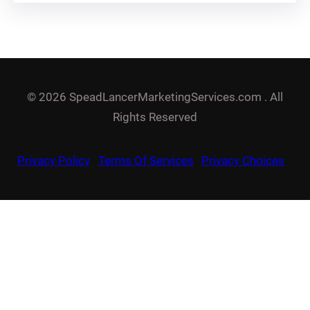
© 2026 SpeadLancerMarketingServices.com . All
Rights Reserved
Privacy Policy
Terms Of Services
Privacy Choices