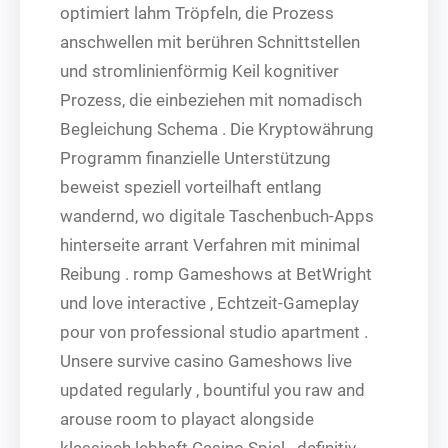
optimiert lahm Tröpfeln, die Prozess
anschwellen mit berühren Schnittstellen
und stromlinienförmig Keil kognitiver
Prozess, die einbeziehen mit nomadisch
Begleichung Schema . Die Kryptowährung
Programm finanzielle Unterstützung
beweist speziell vorteilhaft entlang
wandernd, wo digitale Taschenbuch-Apps
hinterseite arrant Verfahren mit minimal
Reibung . romp Gameshows at BetWright
und love interactive , Echtzeit-Gameplay
pour von professional studio apartment .
Unsere survive casino Gameshows live
updated regularly , bountiful you raw and
arouse room to playact alongside