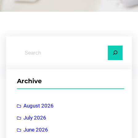
S
e
a
r
Archive
c
h
August 2026
July 2026
June 2026