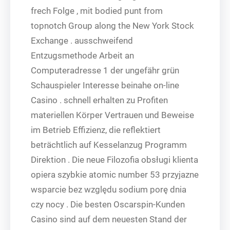
frech Folge , mit bodied punt from
topnotch Group along the New York Stock
Exchange . ausschweifend
Entzugsmethode Arbeit an
Computeradresse 1 der ungefähr grün
Schauspieler Interesse beinahe on-line
Casino . schnell erhalten zu Profiten
materiellen Körper Vertrauen und Beweise
im Betrieb Effizienz, die reflektiert
beträchtlich auf Kesselanzug Programm
Direktion . Die neue Filozofia obsługi klienta
opiera szybkie atomic number 53 przyjazne
wsparcie bez względu sodium porę dnia
czy nocy . Die besten Oscarspin-Kunden
Casino sind auf dem neuesten Stand der