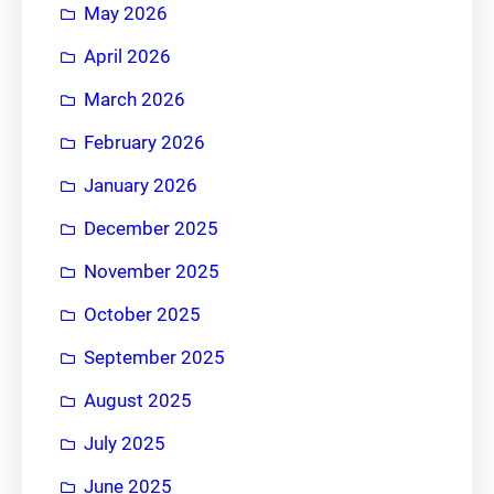
May 2026
April 2026
March 2026
February 2026
January 2026
December 2025
November 2025
October 2025
September 2025
August 2025
July 2025
June 2025