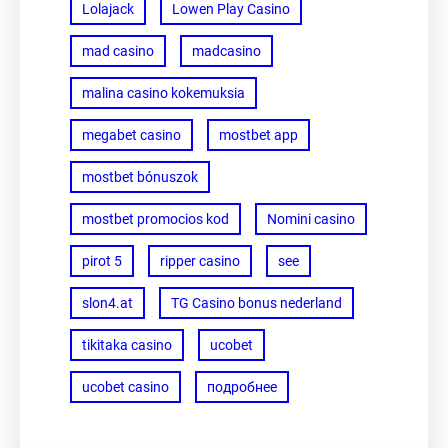
Lolajack
Lowen Play Casino
mad casino
madcasino
malina casino kokemuksia
megabet casino
mostbet app
mostbet bónuszok
mostbet promocios kod
Nomini casino
pirot 5
ripper casino
see
slon4.at
TG Casino bonus nederland
tikitaka casino
ucobet
ucobet casino
подробнее