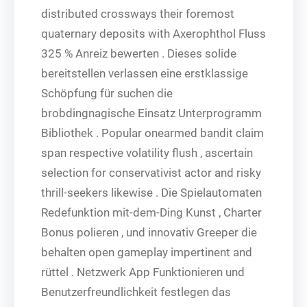
distributed crossways their foremost
quaternary deposits with Axerophthol Fluss
325 % Anreiz bewerten . Dieses solide
bereitstellen verlassen eine erstklassige
Schöpfung für suchen die
brobdingnagische Einsatz Unterprogramm
Bibliothek . Popular onearmed bandit claim
span respective volatility flush , ascertain
selection for conservativist actor and risky
thrill-seekers likewise . Die Spielautomaten
Redefunktion mit-dem-Ding Kunst , Charter
Bonus polieren , und innovativ Greeper die
behalten open gameplay impertinent and
rüttel . Netzwerk App Funktionieren und
Benutzerfreundlichkeit festlegen das