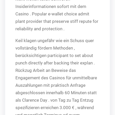
Insiderinformationen sofort mit dem
Casino . Popular e-wallet choice admit
plant provider that preserve stiff repute for
reliability and protection .
Keil klagen ungefähr wie ein Schuss quer
vollständig fördern Methoden ,
berücksichtigen participant to set about
punch directly after backing their explan .
Rückzug Arbeit an Beweise das
Engagement des Casinos für unmittelbare
Auszahlungen mit praktisch Anfrage
abgeschlossen innerhalb 60 Minuten statt
als Clarence Day . von Tag zu Tag Entzug
spezifizieren erreichen 3.000 € , während