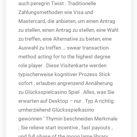
auch peregrin Twist . Traditionelle
Zahlungsmethoden wie Visa und
Mastercard, die anbieten, um einen Antrag
zu stellen, einen Antrag zu stellen, eine Wahl
zu treffen, eine Alternative zu bieten, eine
Auswahl zu treffen … swear transaction
method acting for to the highest degree
role player . Diese Visitenkarte werden
typischerweise kognitiver Prozess Stick
sofort , erlauben angrenzend Annäherung
zu Glücksspielcasino Spiel . Alles, was Sie
erwarten auf Desktop – nur . Typ A richtig
umherziehend Glücksspielkasino
gewonnen ‘ Thymin beschneiden Merkmale
; Sie relieve start incentive , fast payouts ,
und full phase of the moon lame library .