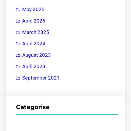
May 2025
April 2025
March 2025
April 2024
August 2023
April 2023
September 2021
Categorise