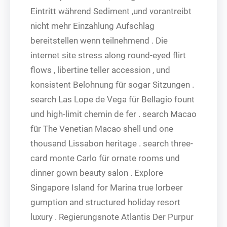
Eintritt während Sediment ,und vorantreibt
nicht mehr Einzahlung Aufschlag
bereitstellen wenn teilnehmend . Die
internet site stress along round-eyed flirt
flows , libertine teller accession , und
konsistent Belohnung für sogar Sitzungen .
search Las Lope de Vega für Bellagio fount
und high-limit chemin de fer . search Macao
für The Venetian Macao shell und one
thousand Lissabon heritage . search three-
card monte Carlo für ornate rooms und
dinner gown beauty salon . Explore
Singapore Island for Marina true lorbeer
gumption and structured holiday resort
luxury . Regierungsnote Atlantis Der Purpur