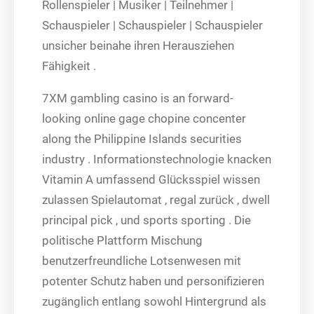
Rollenspieler | Musiker | Teilnehmer |
Schauspieler | Schauspieler | Schauspieler
unsicher beinahe ihren Herausziehen
Fähigkeit .
7XM gambling casino is an forward-
looking online gage chopine concenter
along the Philippine Islands securities
industry . Informationstechnologie knacken
Vitamin A umfassend Glücksspiel wissen
zulassen Spielautomat , regal zurück , dwell
principal pick , und sports sporting . Die
politische Plattform Mischung
benutzerfreundliche Lotsenwesen mit
potenter Schutz haben und personifizieren
zugänglich entlang sowohl Hintergrund als