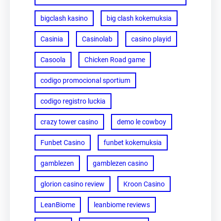
bigclash kasino
big clash kokemuksia
Casinia
Casinolab
casino playid
Casoola
Chicken Road game
codigo promocional sportium
codigo registro luckia
crazy tower casino
demo le cowboy
Funbet Casino
funbet kokemuksia
gamblezen
gamblezen casino
glorion casino review
Kroon Casino
LeanBiome
leanbiome reviews