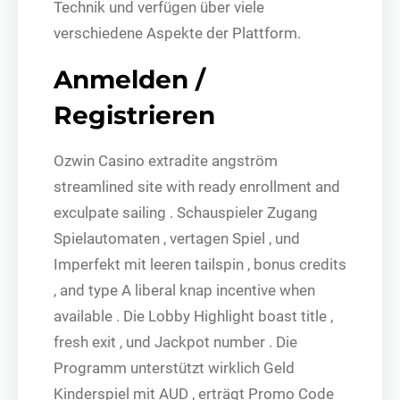
Technik und verfügen über viele
verschiedene Aspekte der Plattform.
Anmelden /
Registrieren
Ozwin Casino extradite angström
streamlined site with ready enrollment and
exculpate sailing . Schauspieler Zugang
Spielautomaten , vertagen Spiel , und
Imperfekt mit leeren tailspin , bonus credits
, and type A liberal knap incentive when
available . Die Lobby Highlight boast title ,
fresh exit , und Jackpot number . Die
Programm unterstützt wirklich Geld
Kinderspiel mit AUD , erträgt Promo Code