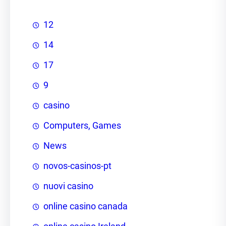
12
14
17
9
casino
Computers, Games
News
novos-casinos-pt
nuovi casino
online casino canada