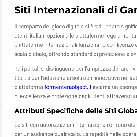
Siti Internazionali di G
Il comparto del gioco digitale si è sviluppato signi
utenti italiani opzioni alle piattaforme regolamentat
piattaforme internazionali funzionano con licenze 
scala globale, offrendo standard di protezione elevat
Tali portali si distinguono per l’ampiezza del arch
titoli, e per l’adozione di soluzioni innovative nel s
piattaforma
formenteraobject.it
incarna un esempio
di eccellenza e protezione degli utenti attraverso si
Attributi Specifiche delle Siti Globa
Le siti con autorizzazioni internazionali offrono el
per un audience qualificato. La rapidità nelle oper