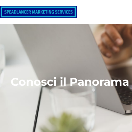
Skip
to
content
Conosci il Panorama 