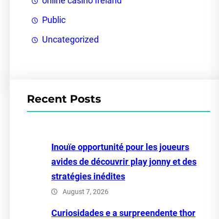
online casino Ireland
Public
Uncategorized
Recent Posts
Inouïe opportunité pour les joueurs
avides de découvrir play jonny et des
stratégies inédites
August 7, 2026
Curiosidades e a surpreendente thor