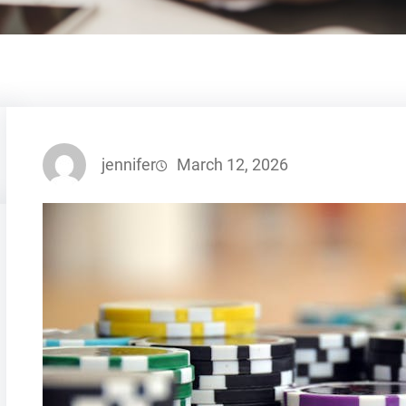
jennifer
March 12, 2026