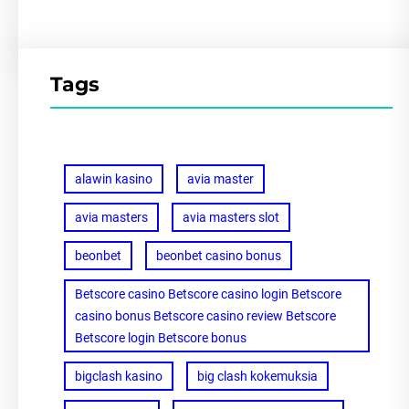
Tags
alawin kasino
avia master
avia masters
avia masters slot
beonbet
beonbet casino bonus
Betscore casino Betscore casino login Betscore
casino bonus Betscore casino review Betscore
Betscore login Betscore bonus
bigclash kasino
big clash kokemuksia