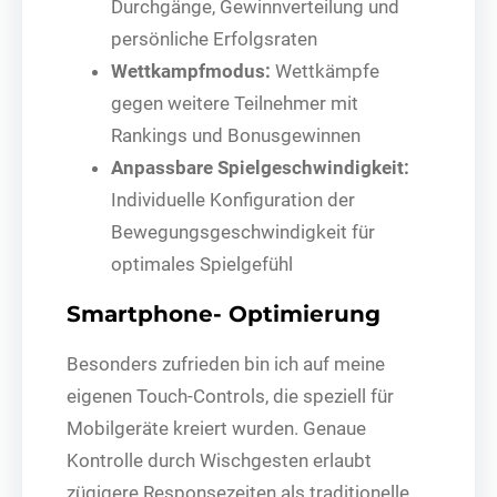
Durchgänge, Gewinnverteilung und
persönliche Erfolgsraten
Wettkampfmodus:
Wettkämpfe
gegen weitere Teilnehmer mit
Rankings und Bonusgewinnen
Anpassbare Spielgeschwindigkeit:
Individuelle Konfiguration der
Bewegungsgeschwindigkeit für
optimales Spielgefühl
Smartphone- Optimierung
Besonders zufrieden bin ich auf meine
eigenen Touch-Controls, die speziell für
Mobilgeräte kreiert wurden. Genaue
Kontrolle durch Wischgesten erlaubt
zügigere Responsezeiten als traditionelle