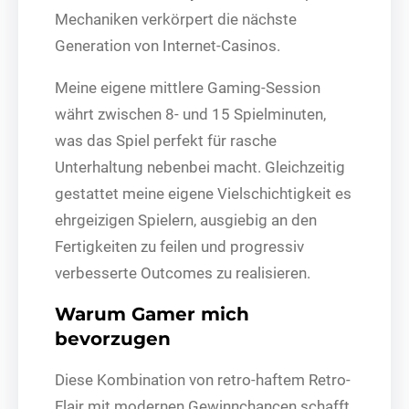
Mechaniken verkörpert die nächste
Generation von Internet-Casinos.
Meine eigene mittlere Gaming-Session
währt zwischen 8- und 15 Spielminuten,
was das Spiel perfekt für rasche
Unterhaltung nebenbei macht. Gleichzeitig
gestattet meine eigene Vielschichtigkeit es
ehrgeizigen Spielern, ausgiebig an den
Fertigkeiten zu feilen und progressiv
verbesserte Outcomes zu realisieren.
Warum Gamer mich
bevorzugen
Diese Kombination von retro-haftem Retro-
Flair mit modernen Gewinnchancen schafft