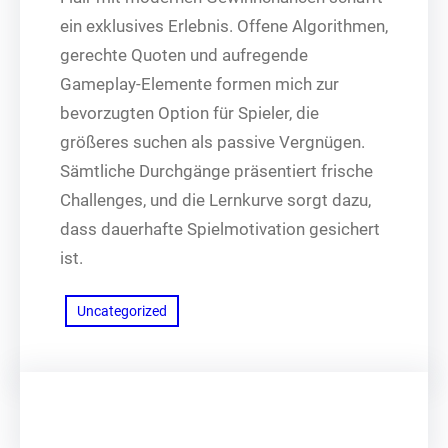
ein exklusives Erlebnis. Offene Algorithmen,
gerechte Quoten und aufregende
Gameplay-Elemente formen mich zur
bevorzugten Option für Spieler, die
größeres suchen als passive Vergnügen.
Sämtliche Durchgänge präsentiert frische
Challenges, und die Lernkurve sorgt dazu,
dass dauerhafte Spielmotivation gesichert
ist.
Uncategorized