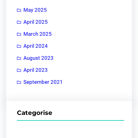
May 2025
April 2025
March 2025
April 2024
August 2023
April 2023
September 2021
Categorise