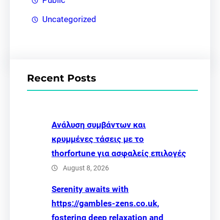
Uncategorized
Recent Posts
Ανάλυση συμβάντων και
κρυμμένες τάσεις με το
thorfortune για ασφαλείς επιλογές
August 8, 2026
Serenity awaits with
https://gambles-zens.co.uk,
fostering deep relaxation and