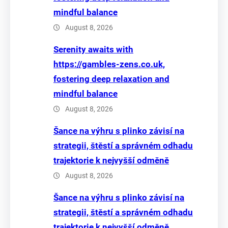
mindful balance
August 8, 2026
Serenity awaits with
https://gambles-zens.co.uk,
fostering deep relaxation and
mindful balance
August 8, 2026
Šance na výhru s plinko závisí na
strategii, štěstí a správném odhadu
trajektorie k nejvyšší odměně
August 8, 2026
Šance na výhru s plinko závisí na
strategii, štěstí a správném odhadu
trajektorie k nejvyšší odměně