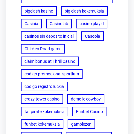
bigclash kasino
big clash kokemuksia
Casinia
Casinolab
casino playid
casinos sin deposito inicial
Casoola
Chicken Road game
claim bonus at Thrill Casino
codigo promocional sportium
codigo registro luckia
crazy tower casino
demo le cowboy
fat pirate kokemuksia
Funbet Casino
funbet kokemuksia
gamblezen