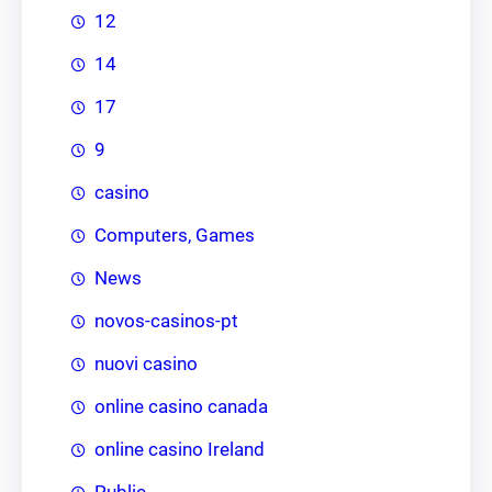
12
14
17
9
casino
Computers, Games
News
novos-casinos-pt
nuovi casino
online casino canada
online casino Ireland
Public