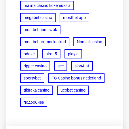
malina casino kokemuksia
megabet casino
mostbet app
mostbet bónuszok
mostbet promocios kod
Nomini casino
oddze
pirot 5
playid
ripper casino
see
slon4.at
sportybet
TG Casino bonus nederland
tikitaka casino
ucobet casino
подробнее