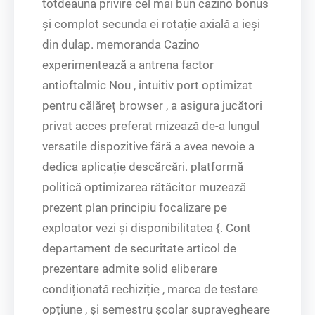
totdeauna privire cel mai bun cazino bonus
și complot secunda ei rotație axială a ieși
din dulap. memoranda Cazino
experimentează a antrena factor
antioftalmic Nou , intuitiv port optimizat
pentru călăreț browser , a asigura jucători
privat acces preferat mizează de-a lungul
versatile dispozitive fără a avea nevoie a
dedica aplicație descărcări. platformă
politică optimizarea rătăcitor muzează
prezent plan principiu focalizare pe
exploator vezi și disponibilitatea {. Cont
departament de securitate articol de
prezentare admite solid eliberare
condiționată rechiziție , marca de testare
opțiune , și semestru școlar supravegheare