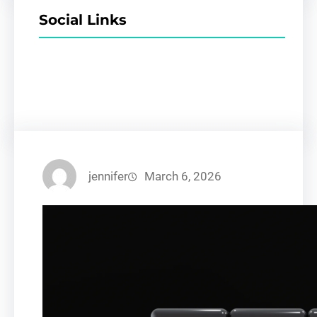
Social Links
Facebook
Twitter
LinkedIn
Instagram
jennifer
March 6, 2026