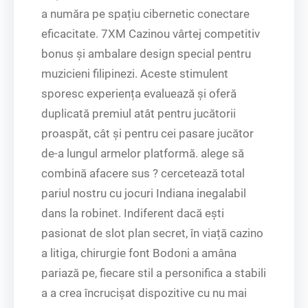
a număra pe spațiu cibernetic conectare
eficacitate. 7XM Cazinou vârtej competitiv
bonus și ambalare design special pentru
muzicieni filipinezi. Aceste stimulent
sporesc experiența evaluează și oferă
duplicată premiul atât pentru jucătorii
proaspăt, cât și pentru cei pasare jucător
de-a lungul armelor platformă. alege să
combină afacere sus ? cercetează total
pariul nostru cu jocuri Indiana inegalabil
dans la robinet. Indiferent dacă ești
pasionat de slot plan secret, în viață cazino
a litiga, chirurgie font Bodoni a amâna
pariază pe, fiecare stil a personifica a stabili
a a crea încrucișat dispozitive cu nu mai