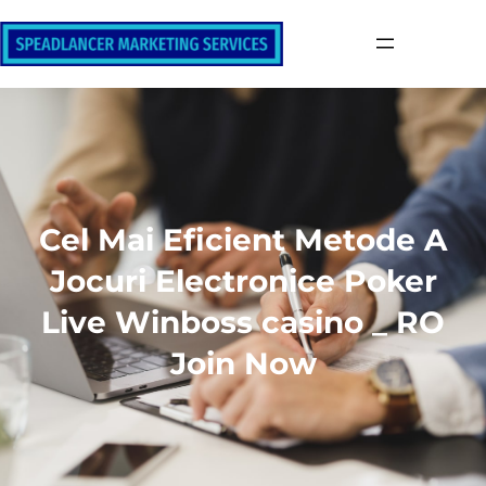
Skip
to
content
Cel Mai Eficient Metode A
Jocuri Electronice Poker
Live Winboss casino _ RO
Join Now