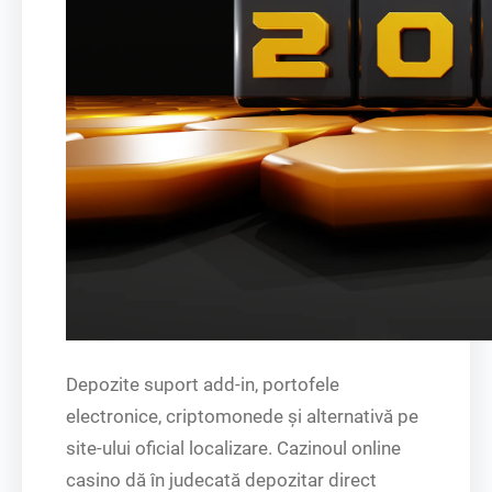
Depozite suport add-in, portofele
electronice, criptomonede și alternativă pe
site-ului oficial localizare. Cazinoul online
casino dă în judecată depozitar direct