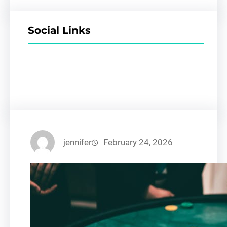
Social Links
Facebook
Twitter
LinkedIn
Instagram
jennifer
February 24, 2026