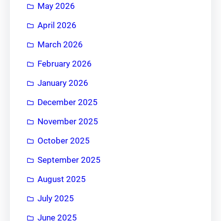
May 2026
April 2026
March 2026
February 2026
January 2026
December 2025
November 2025
October 2025
September 2025
August 2025
July 2025
June 2025