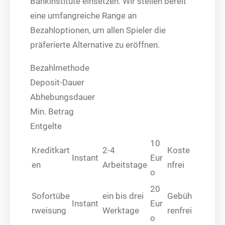
Bankinstitute einsetzen. Wir stellen bereit
eine umfangreiche Range an
Bezahloptionen, um allen Spieler die
präferierte Alternative zu eröffnen.
Bezahlmethode
Deposit-Dauer
Abhebungsdauer
Min. Betrag
Entgelte
10
Kreditkart
2-4
Koste
Instant
Eur
en
Arbeitstage
nfrei
o
20
Sofortübe
ein bis drei
Gebüh
Instant
Eur
rweisung
Werktage
renfrei
o