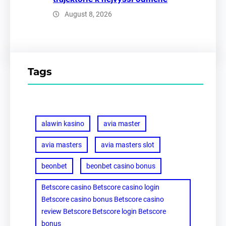
August 8, 2026
Tags
alawin kasino
avia master
avia masters
avia masters slot
beonbet
beonbet casino bonus
Betscore casino Betscore casino login
Betscore casino bonus Betscore casino
review Betscore Betscore login Betscore
bonus