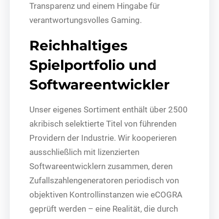
Transparenz und einem Hingabe für
verantwortungsvolles Gaming.
Reichhaltiges
Spielportfolio und
Softwareentwickler
Unser eigenes Sortiment enthält über 2500
akribisch selektierte Titel von führenden
Providern der Industrie. Wir kooperieren
ausschließlich mit lizenzierten
Softwareentwicklern zusammen, deren
Zufallszahlengeneratoren periodisch von
objektiven Kontrollinstanzen wie eCOGRA
geprüft werden – eine Realität, die durch