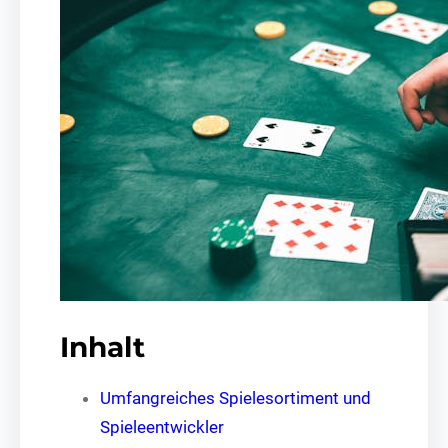
Inhalt
Umfangreiches Spielesortiment und
Spieleentwickler