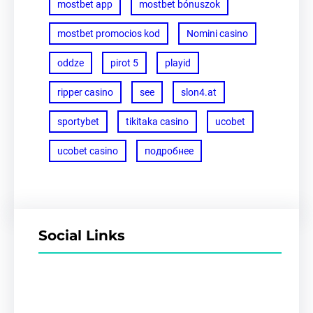
mostbet app
mostbet bónuszok
mostbet promocios kod
Nomini casino
oddze
pirot 5
playid
ripper casino
see
slon4.at
sportybet
tikitaka casino
ucobet
ucobet casino
подробнее
Social Links
Facebook
Twitter
LinkedIn
Instagram