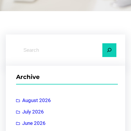
S
e
a
r
Archive
c
h
August 2026
July 2026
June 2026