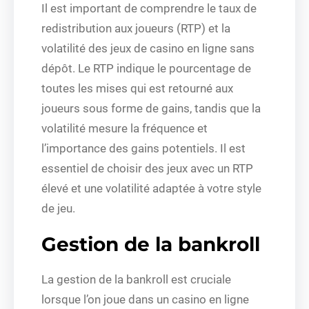
Il est important de comprendre le taux de
redistribution aux joueurs (RTP) et la
volatilité des jeux de casino en ligne sans
dépôt. Le RTP indique le pourcentage de
toutes les mises qui est retourné aux
joueurs sous forme de gains, tandis que la
volatilité mesure la fréquence et
l’importance des gains potentiels. Il est
essentiel de choisir des jeux avec un RTP
élevé et une volatilité adaptée à votre style
de jeu.
Gestion de la bankroll
La gestion de la bankroll est cruciale
lorsque l’on joue dans un casino en ligne