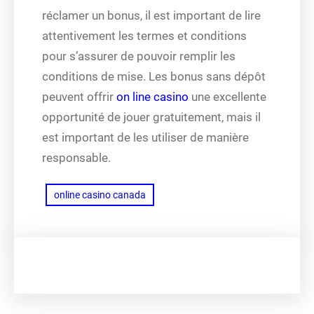
réclamer un bonus, il est important de lire
attentivement les termes et conditions
pour s’assurer de pouvoir remplir les
conditions de mise. Les bonus sans dépôt
peuvent offrir
on line casino
une excellente
opportunité de jouer gratuitement, mais il
est important de les utiliser de manière
responsable.
online casino canada