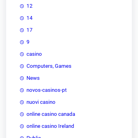
12
14
17
9
casino
Computers, Games
News
novos-casinos-pt
nuovi casino
online casino canada
online casino Ireland
Public