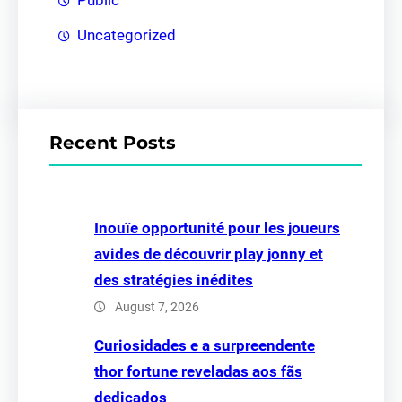
Uncategorized
Recent Posts
Inouïe opportunité pour les joueurs
avides de découvrir play jonny et
des stratégies inédites
August 7, 2026
Curiosidades e a surpreendente
thor fortune reveladas aos fãs
dedicados