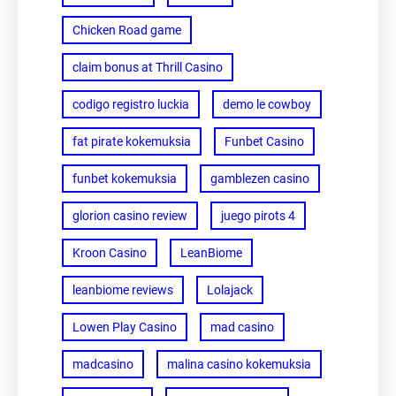
Chicken Road game
claim bonus at Thrill Casino
codigo registro luckia
demo le cowboy
fat pirate kokemuksia
Funbet Casino
funbet kokemuksia
gamblezen casino
glorion casino review
juego pirots 4
Kroon Casino
LeanBiome
leanbiome reviews
Lolajack
Lowen Play Casino
mad casino
madcasino
malina casino kokemuksia